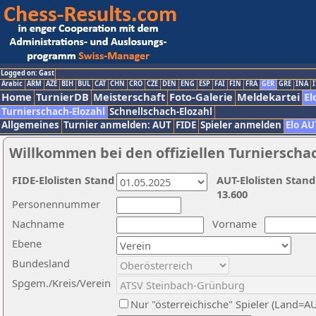
Logged on: Gast
Arabic
ARM
AZE
BIH
BUL
CAT
CHN
CRO
CZE
DEN
ENG
ESP
FAI
FIN
FRA
GER
GRE
INA
I
Home
TurnierDB
Meisterschaft
Foto-Galerie
Meldekartei
El
Turnierschach-Elozahl
Schnellschach-Elozahl
Allgemeines
Turnier anmelden: AUT
FIDE
Spieler anmelden
Elo AU
Willkommen bei den offiziellen Turnierscha
FIDE-Elolisten Stand
AUT-Elolisten Stand
13.600
Personennummer
Nachname
Vorname
Ebene
Bundesland
Spgem./Kreis/Verein
Nur "österreichische" Spieler (Land=A