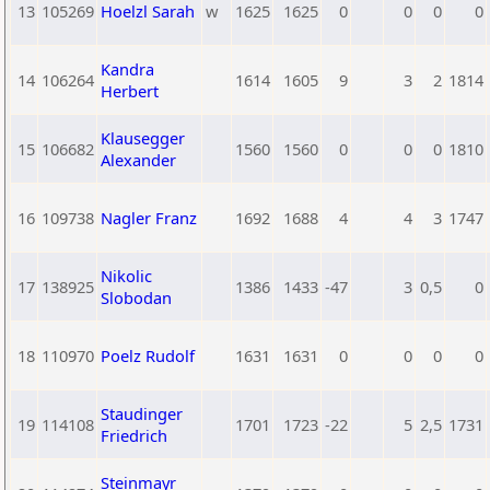
13
105269
Hoelzl Sarah
w
1625
1625
0
0
0
0
Kandra
14
106264
1614
1605
9
3
2
1814
Herbert
Klausegger
15
106682
1560
1560
0
0
0
1810
Alexander
16
109738
Nagler Franz
1692
1688
4
4
3
1747
Nikolic
17
138925
1386
1433
-47
3
0,5
0
Slobodan
18
110970
Poelz Rudolf
1631
1631
0
0
0
0
Staudinger
19
114108
1701
1723
-22
5
2,5
1731
Friedrich
Steinmayr