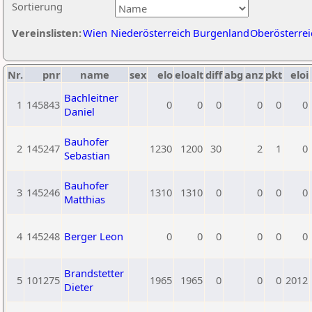
Sortierung
Vereinslisten:
Wien
Niederösterreich
Burgenland
Oberösterrei
Nr.
pnr
name
sex
elo
eloalt
diff
abg
anz
pkt
eloi
Bachleitner
1
145843
0
0
0
0
0
0
Daniel
Bauhofer
2
145247
1230
1200
30
2
1
0
Sebastian
Bauhofer
3
145246
1310
1310
0
0
0
0
Matthias
4
145248
Berger Leon
0
0
0
0
0
0
Brandstetter
5
101275
1965
1965
0
0
0
2012
Dieter