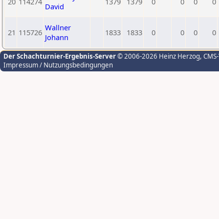
20
114274
1379
1379
0
0
0
0
David
Wallner
21
115726
1833
1833
0
0
0
0
Johann
Der Schachturnier-Ergebnis-Server
© 2006-2026 Heinz Herzog
, CMS
Impressum / Nutzungsbedingungen