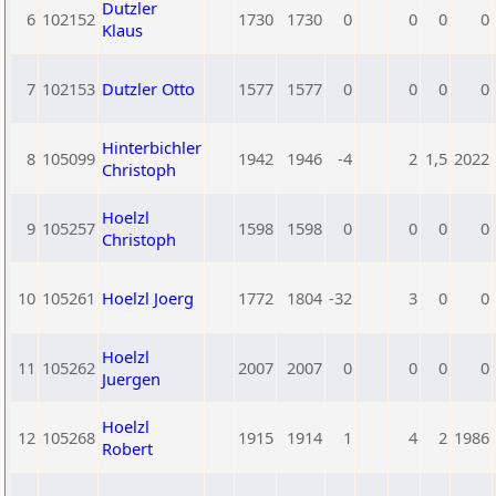
Dutzler
6
102152
1730
1730
0
0
0
0
Klaus
7
102153
Dutzler Otto
1577
1577
0
0
0
0
Hinterbichler
8
105099
1942
1946
-4
2
1,5
2022
Christoph
Hoelzl
9
105257
1598
1598
0
0
0
0
Christoph
10
105261
Hoelzl Joerg
1772
1804
-32
3
0
0
Hoelzl
11
105262
2007
2007
0
0
0
0
Juergen
Hoelzl
12
105268
1915
1914
1
4
2
1986
Robert