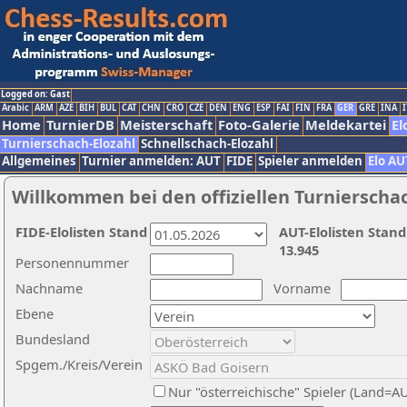
Logged on: Gast
Arabic
ARM
AZE
BIH
BUL
CAT
CHN
CRO
CZE
DEN
ENG
ESP
FAI
FIN
FRA
GER
GRE
INA
I
Home
TurnierDB
Meisterschaft
Foto-Galerie
Meldekartei
El
Turnierschach-Elozahl
Schnellschach-Elozahl
Allgemeines
Turnier anmelden: AUT
FIDE
Spieler anmelden
Elo AU
Willkommen bei den offiziellen Turnierscha
FIDE-Elolisten Stand
AUT-Elolisten Stand
13.945
Personennummer
Nachname
Vorname
Ebene
Bundesland
Spgem./Kreis/Verein
Nur "österreichische" Spieler (Land=A