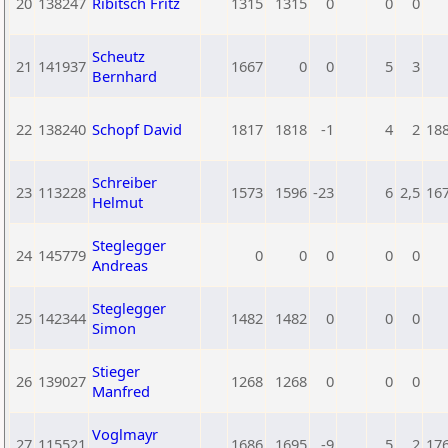
20
138247
Ribitsch Fritz
1315
1315
0
0
0
Scheutz
21
141937
1667
0
0
5
3
Bernhard
22
138240
Schopf David
1817
1818
-1
4
2
18
Schreiber
23
113228
1573
1596
-23
6
2,5
16
Helmut
Steglegger
24
145779
0
0
0
0
0
Andreas
Steglegger
25
142344
1482
1482
0
0
0
Simon
Stieger
26
139027
1268
1268
0
0
0
Manfred
Voglmayr
27
115521
1686
1695
-9
5
2
17