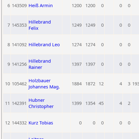
6
143509
Heiß Armin
1200
1200
0
0
0
Hillebrand
7
145353
1249
1249
0
0
0
Felix
8
141092
Hillebrand Leo
1274
1274
0
0
0
Hillebrand
9
141256
1397
1397
0
0
0
Rainer
Holzbauer
10
105462
1884
1872
12
4
3
19
Johannes Mag.
Hubner
11
142391
1399
1354
45
4
2
Christopher
12
144332
Kurz Tobias
0
0
0
0
0