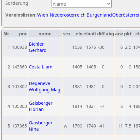
Sortierung
Vereinslisten:
Wien
Niederösterreich
Burgenland
Oberösterrei
Nr.
pnr
name
sex
elo
eloalt
diff
abg
anz
pkt
el
Bichler
1
100938
1539
1575
-36
6
2,5
17
Gerhard
2
143860
Costa Liam
1405
1405
0
0
0
15
Degeneve
3
101802
1981
1981
0
0
0
20
Wolfgang Mag.
Gaisberger
4
135803
1814
1821
-7
6
4
18
Florian
Gaisberger
5
137365
w
1790
1749
41
11
7,5
18
Nina