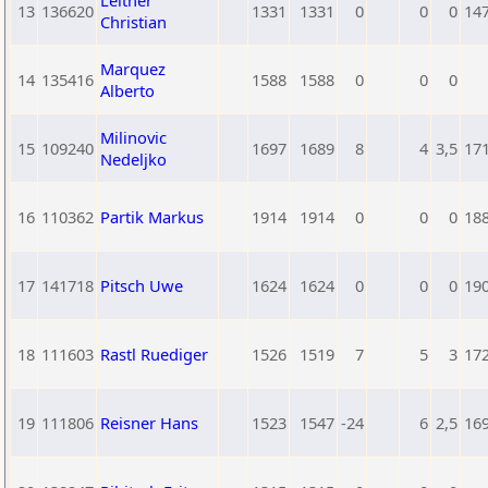
Leitner
13
136620
1331
1331
0
0
0
14
Christian
Marquez
14
135416
1588
1588
0
0
0
Alberto
Milinovic
15
109240
1697
1689
8
4
3,5
17
Nedeljko
16
110362
Partik Markus
1914
1914
0
0
0
18
17
141718
Pitsch Uwe
1624
1624
0
0
0
19
18
111603
Rastl Ruediger
1526
1519
7
5
3
17
19
111806
Reisner Hans
1523
1547
-24
6
2,5
16