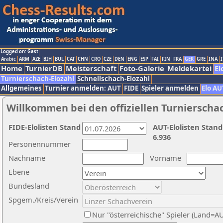
Logged on: Gast
Arabic
ARM
AZE
BIH
BUL
CAT
CHN
CRO
CZE
DEN
ENG
ESP
FAI
FIN
FRA
GER
GRE
INA
I
Home
TurnierDB
Meisterschaft
Foto-Galerie
Meldekartei
El
Turnierschach-Elozahl
Schnellschach-Elozahl
Allgemeines
Turnier anmelden: AUT
FIDE
Spieler anmelden
Elo AU
Willkommen bei den offiziellen Turnierscha
FIDE-Elolisten Stand
AUT-Elolisten Stand
6.936
Personennummer
Nachname
Vorname
Ebene
Bundesland
Spgem./Kreis/Verein
Nur "österreichische" Spieler (Land=A