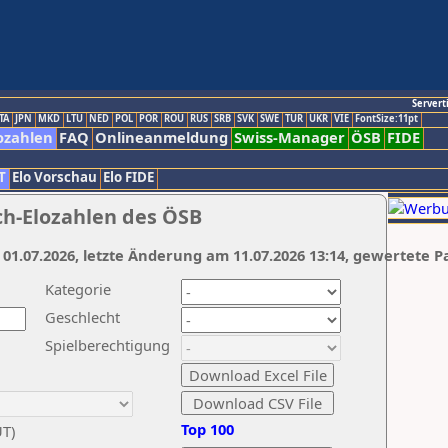
Servert
TA
JPN
MKD
LTU
NED
POL
POR
ROU
RUS
SRB
SVK
SWE
TUR
UKR
VIE
FontSize:11pt
ozahlen
FAQ
Onlineanmeldung
Swiss-Manager
ÖSB
FIDE
T
Elo Vorschau
Elo FIDE
ch-Elozahlen des ÖSB
 01.07.2026, letzte Änderung am 11.07.2026 13:14, gewertete P
Kategorie
Geschlecht
Spielberechtigung
Top 100
UT)