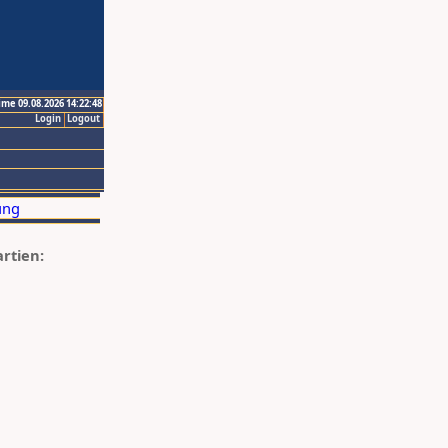
ime 09.08.2026 14:22:48
Login
Logout
artien: