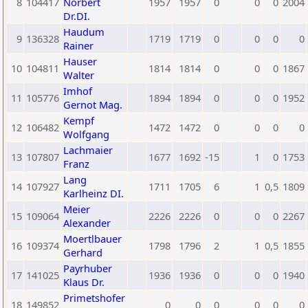
8
104417
Norbert
1957
1957
0
0
0
2004
Dr.DI.
Haudum
9
136328
1719
1719
0
0
0
0
Rainer
Hauser
10
104811
1814
1814
0
0
0
1867
Walter
Imhof
11
105776
1894
1894
0
0
0
1952
Gernot Mag.
Kempf
12
106482
1472
1472
0
0
0
0
Wolfgang
Lachmaier
13
107807
1677
1692
-15
1
0
1753
Franz
Lang
14
107927
1711
1705
6
1
0,5
1809
Karlheinz DI.
Meier
15
109064
2226
2226
0
0
0
2267
Alexander
Moertlbauer
16
109374
1798
1796
2
1
0,5
1855
Gerhard
Payrhuber
17
141025
1936
1936
0
0
0
1940
Klaus Dr.
Primetshofer
18
149852
0
0
0
0
0
0