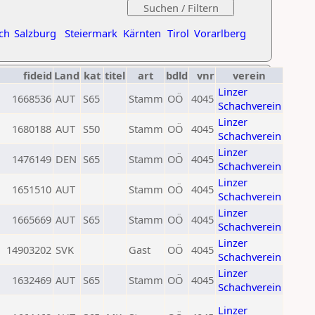
ch
Salzburg
Steiermark
Kärnten
Tirol
Vorarlberg
fideid
Land
kat
titel
art
bdld
vnr
verein
Linzer
1668536
AUT
S65
Stamm
OÖ
4045
Schachverein
Linzer
1680188
AUT
S50
Stamm
OÖ
4045
Schachverein
Linzer
1476149
DEN
S65
Stamm
OÖ
4045
Schachverein
Linzer
1651510
AUT
Stamm
OÖ
4045
Schachverein
Linzer
1665669
AUT
S65
Stamm
OÖ
4045
Schachverein
Linzer
14903202
SVK
Gast
OÖ
4045
Schachverein
Linzer
1632469
AUT
S65
Stamm
OÖ
4045
Schachverein
Linzer