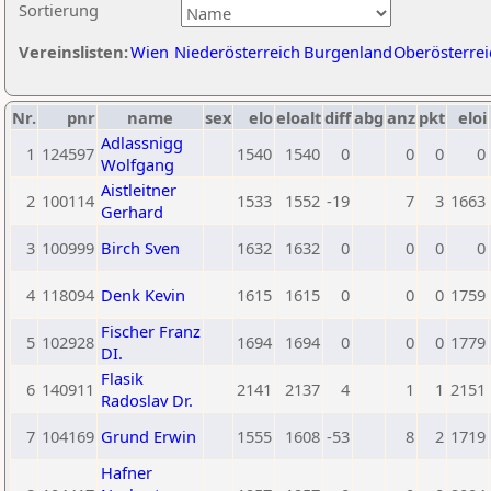
Sortierung
Vereinslisten:
Wien
Niederösterreich
Burgenland
Oberösterrei
Nr.
pnr
name
sex
elo
eloalt
diff
abg
anz
pkt
eloi
Adlassnigg
1
124597
1540
1540
0
0
0
0
Wolfgang
Aistleitner
2
100114
1533
1552
-19
7
3
1663
Gerhard
3
100999
Birch Sven
1632
1632
0
0
0
0
4
118094
Denk Kevin
1615
1615
0
0
0
1759
Fischer Franz
5
102928
1694
1694
0
0
0
1779
DI.
Flasik
6
140911
2141
2137
4
1
1
2151
Radoslav Dr.
7
104169
Grund Erwin
1555
1608
-53
8
2
1719
Hafner