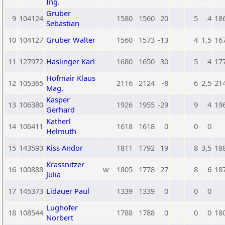
Ing.
Gruber
9
104124
1580
1560
20
5
4
18
Sebastian
10
104127
Gruber Walter
1560
1573
-13
4
1,5
16
11
127972
Haslinger Karl
1680
1650
30
5
4
17
Hofmair Klaus
12
105365
2116
2124
-8
6
2,5
21
Mag.
Kasper
13
106380
1926
1955
-29
9
4
19
Gerhard
Katherl
14
106411
1618
1618
0
0
0
Helmuth
15
143593
Kiss Andor
1811
1792
19
8
3,5
18
Krassnitzer
16
100888
w
1805
1778
27
8
6
18
Julia
17
145373
Lidauer Paul
1339
1339
0
0
0
Lughofer
18
108544
1788
1788
0
0
0
18
Norbert