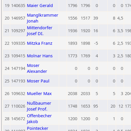
19
140635
Maier Gerald
1796
1796
0
0
0
17
Manglkrammer
20
146957
1556
1517
39
8
4,5
Jonah
Mittendorfer
21
109297
1936
1920
16
6
3,5
19
Josef DI.
22
109335
Mitzka Franz
1893
1898
-5
6
2,5
19
23
109415
Molnar Hans
1773
1769
4
3
2,5
18
Moser
24
147194
0
0
0
0
0
Alexander
25
147193
Moser Paul
0
0
0
0
0
26
109632
Mueller Max
2038
2033
5
5
3
20
Nußbaumer
27
110026
1748
1653
95
20
12
17
Josef Prof.
Offenbecher
28
145672
1200
1200
0
1
0
Jakob
Pointecker