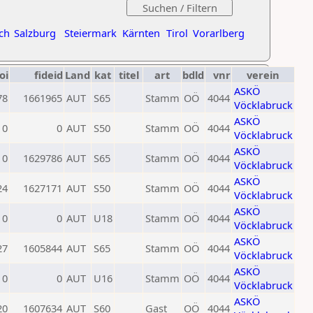
ch
Salzburg
Steiermark
Kärnten
Tirol
Vorarlberg
oi
fideid
Land
kat
titel
art
bdld
vnr
verein
ASKÖ
78
1661965
AUT
S65
Stamm
OÖ
4044
Vöcklabruck
ASKÖ
0
0
AUT
S50
Stamm
OÖ
4044
Vöcklabruck
ASKÖ
0
1629786
AUT
S65
Stamm
OÖ
4044
Vöcklabruck
ASKÖ
24
1627171
AUT
S50
Stamm
OÖ
4044
Vöcklabruck
ASKÖ
0
0
AUT
U18
Stamm
OÖ
4044
Vöcklabruck
ASKÖ
27
1605844
AUT
S65
Stamm
OÖ
4044
Vöcklabruck
ASKÖ
0
0
AUT
U16
Stamm
OÖ
4044
Vöcklabruck
ASKÖ
20
1607634
AUT
S60
Gast
OÖ
4044