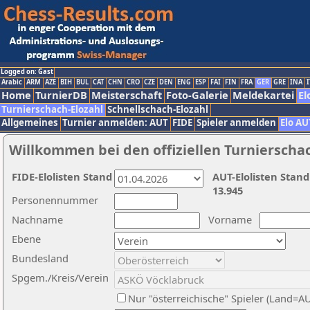
Logged on: Gast
Arabic
ARM
AZE
BIH
BUL
CAT
CHN
CRO
CZE
DEN
ENG
ESP
FAI
FIN
FRA
GER
GRE
INA
I
Home
TurnierDB
Meisterschaft
Foto-Galerie
Meldekartei
El
Turnierschach-Elozahl
Schnellschach-Elozahl
Allgemeines
Turnier anmelden: AUT
FIDE
Spieler anmelden
Elo AU
Willkommen bei den offiziellen Turnierscha
FIDE-Elolisten Stand
AUT-Elolisten Stand
13.945
Personennummer
Nachname
Vorname
Ebene
Bundesland
Spgem./Kreis/Verein
Nur "österreichische" Spieler (Land=A