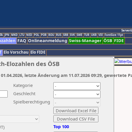
Servert
TA
JPN
MKD
LTU
NED
POL
POR
ROU
RUS
SRB
SVK
SWE
TUR
UKR
VIE
FontSize:11pt
ozahlen
FAQ
Onlineanmeldung
Swiss-Manager
ÖSB
FIDE
T
Elo Vorschau
Elo FIDE
ch-Elozahlen des ÖSB
 01.04.2026, letzte Änderung am 11.07.2026 09:29, gewertete P
Kategorie
Geschlecht
Spielberechtigung
Top 100
UT)