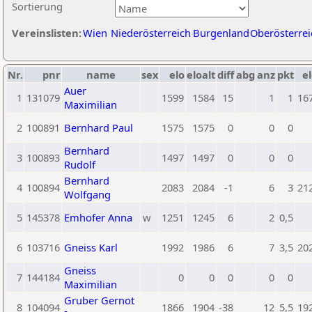
Sortierung
Vereinslisten:
Wien
Niederösterreich
Burgenland
Oberösterrei
Nr.
pnr
name
sex
elo
eloalt
diff
abg
anz
pkt
el
Auer
1
131079
1599
1584
15
1
1
16
Maximilian
2
100891
Bernhard Paul
1575
1575
0
0
0
Bernhard
3
100893
1497
1497
0
0
0
Rudolf
Bernhard
4
100894
2083
2084
-1
6
3
21
Wolfgang
5
145378
Emhofer Anna
w
1251
1245
6
2
0,5
6
103716
Gneiss Karl
1992
1986
6
7
3,5
20
Gneiss
7
144184
0
0
0
0
0
Maximilian
Gruber Gernot
8
104094
1866
1904
-38
12
5,5
19