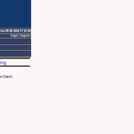
ime 09.08.2026 11:32:29
Login
Logout
artien: