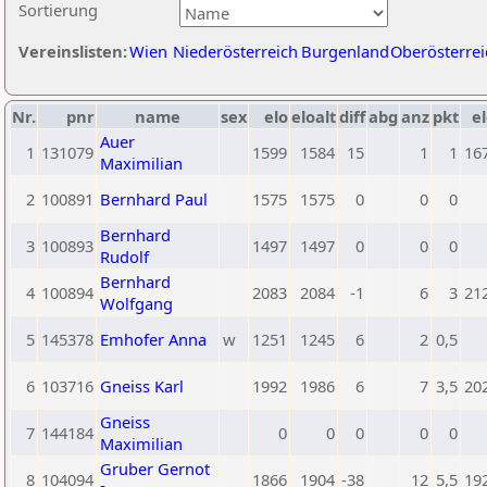
Sortierung
Vereinslisten:
Wien
Niederösterreich
Burgenland
Oberösterrei
Nr.
pnr
name
sex
elo
eloalt
diff
abg
anz
pkt
el
Auer
1
131079
1599
1584
15
1
1
16
Maximilian
2
100891
Bernhard Paul
1575
1575
0
0
0
Bernhard
3
100893
1497
1497
0
0
0
Rudolf
Bernhard
4
100894
2083
2084
-1
6
3
21
Wolfgang
5
145378
Emhofer Anna
w
1251
1245
6
2
0,5
6
103716
Gneiss Karl
1992
1986
6
7
3,5
20
Gneiss
7
144184
0
0
0
0
0
Maximilian
Gruber Gernot
8
104094
1866
1904
-38
12
5,5
19