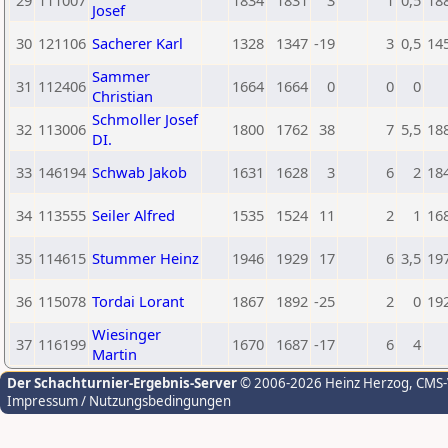
29
111007
1834
1831
3
1
0,5
18
Josef
30
121106
Sacherer Karl
1328
1347
-19
3
0,5
14
Sammer
31
112406
1664
1664
0
0
0
Christian
Schmoller Josef
32
113006
1800
1762
38
7
5,5
18
DI.
33
146194
Schwab Jakob
1631
1628
3
6
2
18
34
113555
Seiler Alfred
1535
1524
11
2
1
16
35
114615
Stummer Heinz
1946
1929
17
6
3,5
19
36
115078
Tordai Lorant
1867
1892
-25
2
0
19
Wiesinger
37
116199
1670
1687
-17
6
4
Martin
Der Schachturnier-Ergebnis-Server
© 2006-2026 Heinz Herzog
, CMS
Impressum / Nutzungsbedingungen