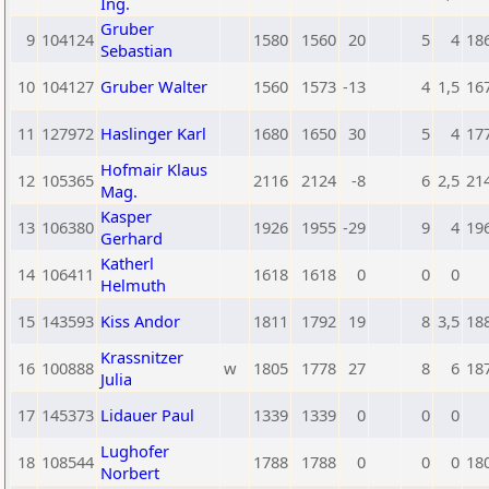
Ing.
Gruber
9
104124
1580
1560
20
5
4
18
Sebastian
10
104127
Gruber Walter
1560
1573
-13
4
1,5
16
11
127972
Haslinger Karl
1680
1650
30
5
4
17
Hofmair Klaus
12
105365
2116
2124
-8
6
2,5
21
Mag.
Kasper
13
106380
1926
1955
-29
9
4
19
Gerhard
Katherl
14
106411
1618
1618
0
0
0
Helmuth
15
143593
Kiss Andor
1811
1792
19
8
3,5
18
Krassnitzer
16
100888
w
1805
1778
27
8
6
18
Julia
17
145373
Lidauer Paul
1339
1339
0
0
0
Lughofer
18
108544
1788
1788
0
0
0
18
Norbert