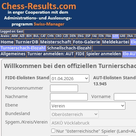
Logged on: Gast
Arabic
ARM
AZE
BIH
BUL
CAT
CHN
CRO
CZE
DEN
ENG
ESP
FAI
FIN
FRA
GER
GRE
INA
I
Home
TurnierDB
Meisterschaft
Foto-Galerie
Meldekartei
El
Turnierschach-Elozahl
Schnellschach-Elozahl
Allgemeines
Turnier anmelden: AUT
FIDE
Spieler anmelden
Elo AU
Willkommen bei den offiziellen Turnierscha
FIDE-Elolisten Stand
AUT-Elolisten Stand
13.945
Personennummer
Nachname
Vorname
Ebene
Bundesland
Spgem./Kreis/Verein
Nur "österreichische" Spieler (Land=A