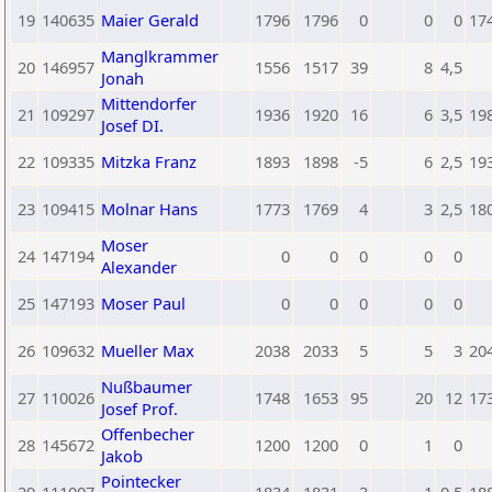
19
140635
Maier Gerald
1796
1796
0
0
0
17
Manglkrammer
20
146957
1556
1517
39
8
4,5
Jonah
Mittendorfer
21
109297
1936
1920
16
6
3,5
19
Josef DI.
22
109335
Mitzka Franz
1893
1898
-5
6
2,5
19
23
109415
Molnar Hans
1773
1769
4
3
2,5
18
Moser
24
147194
0
0
0
0
0
Alexander
25
147193
Moser Paul
0
0
0
0
0
26
109632
Mueller Max
2038
2033
5
5
3
20
Nußbaumer
27
110026
1748
1653
95
20
12
17
Josef Prof.
Offenbecher
28
145672
1200
1200
0
1
0
Jakob
Pointecker