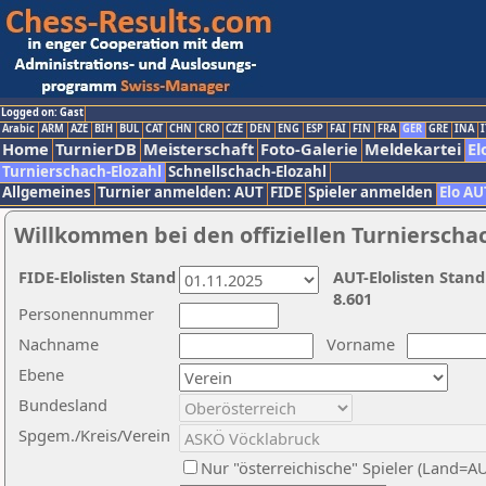
Logged on: Gast
Arabic
ARM
AZE
BIH
BUL
CAT
CHN
CRO
CZE
DEN
ENG
ESP
FAI
FIN
FRA
GER
GRE
INA
I
Home
TurnierDB
Meisterschaft
Foto-Galerie
Meldekartei
El
Turnierschach-Elozahl
Schnellschach-Elozahl
Allgemeines
Turnier anmelden: AUT
FIDE
Spieler anmelden
Elo AU
Willkommen bei den offiziellen Turnierscha
FIDE-Elolisten Stand
AUT-Elolisten Stand
8.601
Personennummer
Nachname
Vorname
Ebene
Bundesland
Spgem./Kreis/Verein
Nur "österreichische" Spieler (Land=A