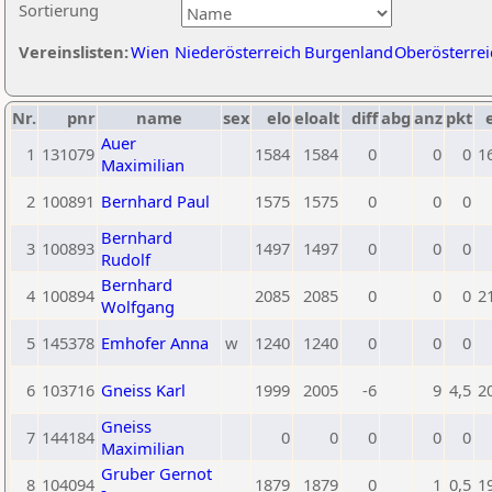
Sortierung
Vereinslisten:
Wien
Niederösterreich
Burgenland
Oberösterrei
Nr.
pnr
name
sex
elo
eloalt
diff
abg
anz
pkt
Auer
1
131079
1584
1584
0
0
0
1
Maximilian
2
100891
Bernhard Paul
1575
1575
0
0
0
Bernhard
3
100893
1497
1497
0
0
0
Rudolf
Bernhard
4
100894
2085
2085
0
0
0
2
Wolfgang
5
145378
Emhofer Anna
w
1240
1240
0
0
0
6
103716
Gneiss Karl
1999
2005
-6
9
4,5
2
Gneiss
7
144184
0
0
0
0
0
Maximilian
Gruber Gernot
8
104094
1879
1879
0
1
0,5
1