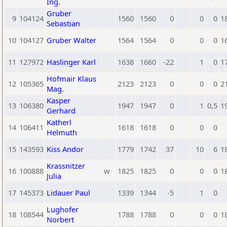
Ing.
Gruber
9
104124
1560
1560
0
0
0
1
Sebastian
10
104127
Gruber Walter
1564
1564
0
0
0
1
11
127972
Haslinger Karl
1638
1660
-22
1
0
1
Hofmair Klaus
12
105365
2123
2123
0
0
0
2
Mag.
Kasper
13
106380
1947
1947
0
1
0,5
1
Gerhard
Katherl
14
106411
1618
1618
0
0
0
Helmuth
15
143593
Kiss Andor
1779
1742
37
10
6
1
Krassnitzer
16
100888
w
1825
1825
0
0
0
1
Julia
17
145373
Lidauer Paul
1339
1344
-5
1
0
Lughofer
18
108544
1788
1788
0
0
0
1
Norbert