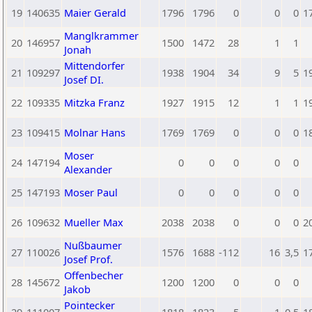
19
140635
Maier Gerald
1796
1796
0
0
0
1
Manglkrammer
20
146957
1500
1472
28
1
1
Jonah
Mittendorfer
21
109297
1938
1904
34
9
5
1
Josef DI.
22
109335
Mitzka Franz
1927
1915
12
1
1
1
23
109415
Molnar Hans
1769
1769
0
0
0
1
Moser
24
147194
0
0
0
0
0
Alexander
25
147193
Moser Paul
0
0
0
0
0
26
109632
Mueller Max
2038
2038
0
0
0
2
Nußbaumer
27
110026
1576
1688
-112
16
3,5
1
Josef Prof.
Offenbecher
28
145672
1200
1200
0
0
0
Jakob
Pointecker