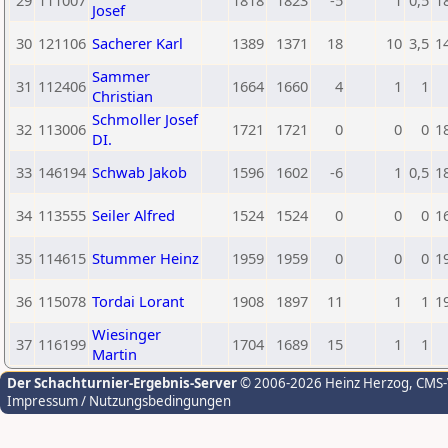
29
111007
1818
1823
-5
1
0,5
1
Josef
30
121106
Sacherer Karl
1389
1371
18
10
3,5
1
Sammer
31
112406
1664
1660
4
1
1
Christian
Schmoller Josef
32
113006
1721
1721
0
0
0
1
DI.
33
146194
Schwab Jakob
1596
1602
-6
1
0,5
1
34
113555
Seiler Alfred
1524
1524
0
0
0
1
35
114615
Stummer Heinz
1959
1959
0
0
0
1
36
115078
Tordai Lorant
1908
1897
11
1
1
1
Wiesinger
37
116199
1704
1689
15
1
1
Martin
Der Schachturnier-Ergebnis-Server
© 2006-2026 Heinz Herzog
, CMS
Impressum / Nutzungsbedingungen