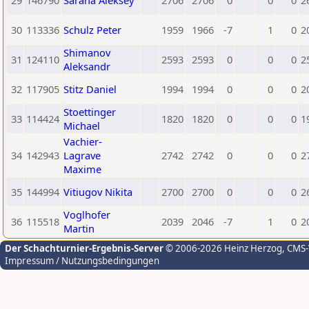
29
146790
Sarana Aleksey
2706
2706
0
0
0
2
30
113336
Schulz Peter
1959
1966
-7
1
0
2
Shimanov
31
124110
2593
2593
0
0
0
2
Aleksandr
32
117905
Stitz Daniel
1994
1994
0
0
0
2
Stoettinger
33
114424
1820
1820
0
0
0
1
Michael
Vachier-
34
142943
Lagrave
2742
2742
0
0
0
2
Maxime
35
144994
Vitiugov Nikita
2700
2700
0
0
0
2
Voglhofer
36
115518
2039
2046
-7
1
0
2
Martin
Der Schachturnier-Ergebnis-Server
© 2006-2026 Heinz Herzog
, CMS
Impressum / Nutzungsbedingungen