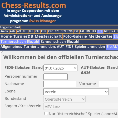
Logged on: Gast
Arabic
ARM
AZE
BIH
BUL
CAT
CHN
CRO
CZE
DEN
ENG
ESP
FAI
FIN
FRA
GER
GRE
INA
I
Home
TurnierDB
Meisterschaft
Foto-Galerie
Meldekartei
El
Turnierschach-Elozahl
Schnellschach-Elozahl
Allgemeines
Turnier anmelden: AUT
FIDE
Spieler anmelden
Elo AU
Willkommen bei den offiziellen Turnierscha
FIDE-Elolisten Stand
AUT-Elolisten Stand
6.936
Personennummer
Nachname
Vorname
Ebene
Bundesland
Spgem./Kreis/Verein
Nur "österreichische" Spieler (Land=A