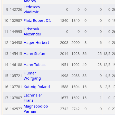
Andrey
Fedoseev
9
142726
0
0
0
0
0
2
Vladimir
10
102987
Flatz Robert DI.
1840
1840
0
0
0
1
Grischuk
11
144995
0
0
0
0
0
2
Alexander
12
104438
Hager Herbert
2008
2000
8
6
4
2
13
145413
Hahn Stefan
2014
1928
86
25
18,5
2
14
146188
Hahn Tobias
1951
1902
49
23
12,5
1
Humer
15
105721
1998
2033
-35
9
4,5
2
Wolfgang
16
107781
Kuttnig Roland
1588
1604
-16
8
2,5
1
Lachmaier
17
107807
1677
1692
-15
1
0
1
Franz
Maghsoodloo
18
142577
2742
2742
0
0
0
2
Parham