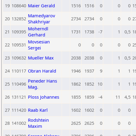
19
108640
Maier Gerald
1516
1516
0
0
0
1
Mamedyarov
20
132852
2734
2734
0
0
0
2
Shakhriyar
Moherndl
21
109395
1731
1738
-7
1
0,5
1
Gerhard
Movsesian
22
109531
0
0
0
0
0
2
Sergei
23
109632
Mueller Max
2038
2038
0
1
0,5
2
24
110117
Obran Harald
1946
1937
9
1
1
1
Peneder Hans
25
110496
1862
1852
10
1
1
1
Mag.
26
131121
Ploss Johannes
1855
1859
-4
11
4,5
1
27
111420
Raab Karl
1602
1602
0
0
0
Rodshtein
28
141002
2625
2625
0
0
0
Maxim