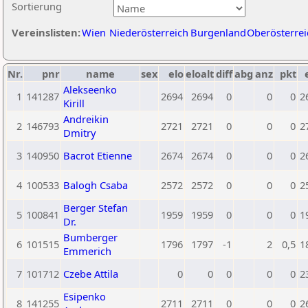
Sortierung
Vereinslisten:
Wien
Niederösterreich
Burgenland
Oberösterrei
Nr.
pnr
name
sex
elo
eloalt
diff
abg
anz
pkt
Alekseenko
1
141287
2694
2694
0
0
0
2
Kirill
Andreikin
2
146793
2721
2721
0
0
0
2
Dmitry
3
140950
Bacrot Etienne
2674
2674
0
0
0
2
4
100533
Balogh Csaba
2572
2572
0
0
0
2
Berger Stefan
5
100841
1959
1959
0
0
0
1
Dr.
Bumberger
6
101515
1796
1797
-1
2
0,5
1
Emmerich
7
101712
Czebe Attila
0
0
0
0
0
2
Esipenko
8
141255
2711
2711
0
0
0
2