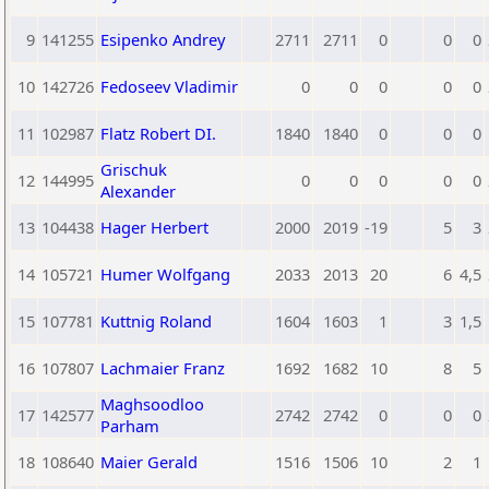
9
141255
Esipenko Andrey
2711
2711
0
0
0
10
142726
Fedoseev Vladimir
0
0
0
0
0
11
102987
Flatz Robert DI.
1840
1840
0
0
0
Grischuk
12
144995
0
0
0
0
0
Alexander
13
104438
Hager Herbert
2000
2019
-19
5
3
14
105721
Humer Wolfgang
2033
2013
20
6
4,5
15
107781
Kuttnig Roland
1604
1603
1
3
1,5
16
107807
Lachmaier Franz
1692
1682
10
8
5
Maghsoodloo
17
142577
2742
2742
0
0
0
Parham
18
108640
Maier Gerald
1516
1506
10
2
1