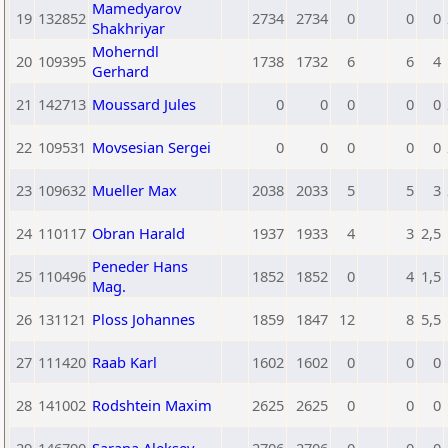
Mamedyarov
19
132852
2734
2734
0
0
0
Shakhriyar
Moherndl
20
109395
1738
1732
6
6
4
Gerhard
21
142713
Moussard Jules
0
0
0
0
0
22
109531
Movsesian Sergei
0
0
0
0
0
23
109632
Mueller Max
2038
2033
5
5
3
24
110117
Obran Harald
1937
1933
4
3
2,5
Peneder Hans
25
110496
1852
1852
0
4
1,5
Mag.
26
131121
Ploss Johannes
1859
1847
12
8
5,5
27
111420
Raab Karl
1602
1602
0
0
0
28
141002
Rodshtein Maxim
2625
2625
0
0
0