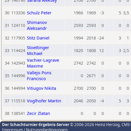
29
146790
Sarana Aleksey
2706
2706
0
0
0
30
113336
Schulz Peter
1966
1969
-3
5
3,5
Shimanov
31
124110
2593
2593
0
0
0
Aleksandr
32
117905
Stitz Daniel
1994
2018
-24
3
1
Stoettinger
33
114424
1820
1808
12
3
2,5
Michael
Vachier-Lagrave
34
142943
2742
2742
0
0
0
Maxime
Vallejo Pons
35
144996
0
2671
0
0
0
Francisco
36
144994
Vitiugov Nikita
2700
2700
0
0
0
37
115518
Voglhofer Martin
2046
2050
-4
5
3
38
138541
Zecir Zlatan
0
0
0
0
0
Der Schachturnier-Ergebnis-Server
© 2006-2026 Heinz Herzog
, CMS
Impressum / Nutzungsbedingungen