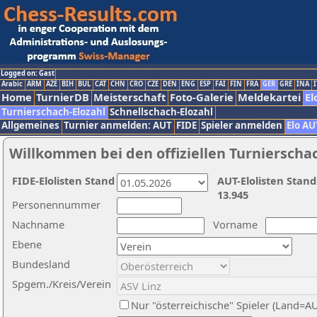
Logged on: Gast
Arabic
ARM
AZE
BIH
BUL
CAT
CHN
CRO
CZE
DEN
ENG
ESP
FAI
FIN
FRA
GER
GRE
INA
I
Home
TurnierDB
Meisterschaft
Foto-Galerie
Meldekartei
El
Turnierschach-Elozahl
Schnellschach-Elozahl
Allgemeines
Turnier anmelden: AUT
FIDE
Spieler anmelden
Elo AU
Willkommen bei den offiziellen Turnierscha
FIDE-Elolisten Stand
AUT-Elolisten Stand
13.945
Personennummer
Nachname
Vorname
Ebene
Bundesland
Spgem./Kreis/Verein
Nur "österreichische" Spieler (Land=A