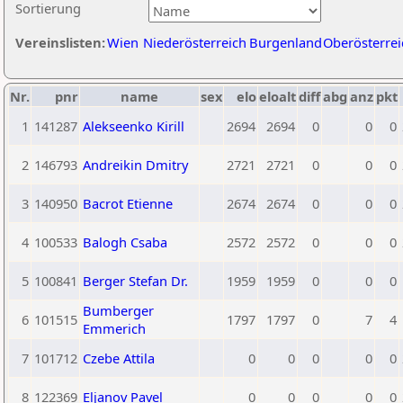
Sortierung
Vereinslisten:
Wien
Niederösterreich
Burgenland
Oberösterrei
Nr.
pnr
name
sex
elo
eloalt
diff
abg
anz
pkt
1
141287
Alekseenko Kirill
2694
2694
0
0
0
2
146793
Andreikin Dmitry
2721
2721
0
0
0
3
140950
Bacrot Etienne
2674
2674
0
0
0
4
100533
Balogh Csaba
2572
2572
0
0
0
5
100841
Berger Stefan Dr.
1959
1959
0
0
0
Bumberger
6
101515
1797
1797
0
7
4
Emmerich
7
101712
Czebe Attila
0
0
0
0
0
8
122369
Eljanov Pavel
0
0
0
0
0