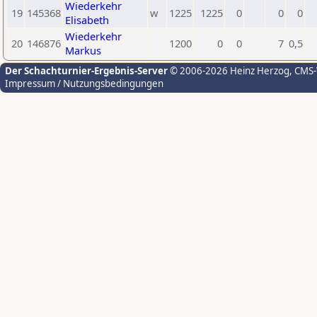
Wiederkehr
19
145368
w
1225
1225
0
0
0
Elisabeth
Wiederkehr
20
146876
1200
0
0
7
0,5
Markus
Der Schachturnier-Ergebnis-Server
© 2006-2026 Heinz Herzog
, CMS
Impressum / Nutzungsbedingungen