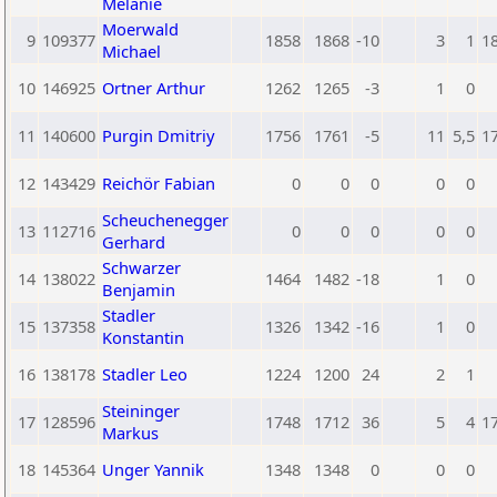
Melanie
Moerwald
9
109377
1858
1868
-10
3
1
1
Michael
10
146925
Ortner Arthur
1262
1265
-3
1
0
11
140600
Purgin Dmitriy
1756
1761
-5
11
5,5
1
12
143429
Reichör Fabian
0
0
0
0
0
Scheuchenegger
13
112716
0
0
0
0
0
Gerhard
Schwarzer
14
138022
1464
1482
-18
1
0
Benjamin
Stadler
15
137358
1326
1342
-16
1
0
Konstantin
16
138178
Stadler Leo
1224
1200
24
2
1
Steininger
17
128596
1748
1712
36
5
4
1
Markus
18
145364
Unger Yannik
1348
1348
0
0
0