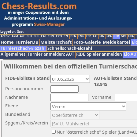
Logged on: Gast
Arabic
ARM
AZE
BIH
BUL
CAT
CHN
CRO
CZE
DEN
ENG
ESP
FAI
FIN
FRA
GER
GRE
INA
I
Home
TurnierDB
Meisterschaft
Foto-Galerie
Meldekartei
El
Turnierschach-Elozahl
Schnellschach-Elozahl
Allgemeines
Turnier anmelden: AUT
FIDE
Spieler anmelden
Elo AU
Willkommen bei den offiziellen Turnierscha
FIDE-Elolisten Stand
AUT-Elolisten Stand
13.945
Personennummer
Nachname
Vorname
Ebene
Bundesland
Spgem./Kreis/Verein
Nur "österreichische" Spieler (Land=A