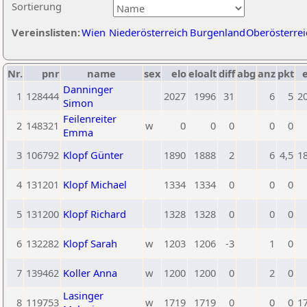
Sortierung
Vereinslisten:
Wien
Niederösterreich
Burgenland
Oberösterrei
Nr.
pnr
name
sex
elo
eloalt
diff
abg
anz
pkt
e
Danninger
1
128444
2027
1996
31
6
5
2
Simon
Feilenreiter
2
148321
w
0
0
0
0
0
Emma
3
106792
Klopf Günter
1890
1888
2
6
4,5
1
4
131201
Klopf Michael
1334
1334
0
0
0
5
131200
Klopf Richard
1328
1328
0
0
0
6
132282
Klopf Sarah
w
1203
1206
-3
1
0
7
139462
Koller Anna
w
1200
1200
0
2
0
Lasinger
8
119753
w
1719
1719
0
0
0
1