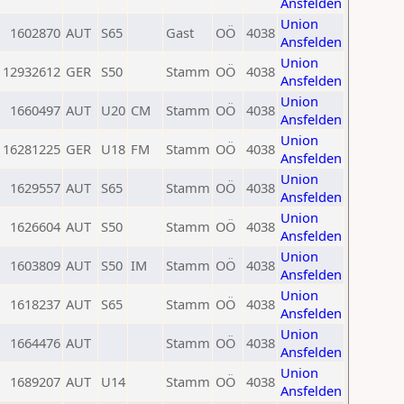
Ansfelden
Union
1602870
AUT
S65
Gast
OÖ
4038
Ansfelden
Union
12932612
GER
S50
Stamm
OÖ
4038
Ansfelden
Union
1660497
AUT
U20
CM
Stamm
OÖ
4038
Ansfelden
Union
16281225
GER
U18
FM
Stamm
OÖ
4038
Ansfelden
Union
1629557
AUT
S65
Stamm
OÖ
4038
Ansfelden
Union
1626604
AUT
S50
Stamm
OÖ
4038
Ansfelden
Union
1603809
AUT
S50
IM
Stamm
OÖ
4038
Ansfelden
Union
1618237
AUT
S65
Stamm
OÖ
4038
Ansfelden
Union
1664476
AUT
Stamm
OÖ
4038
Ansfelden
Union
1689207
AUT
U14
Stamm
OÖ
4038
Ansfelden