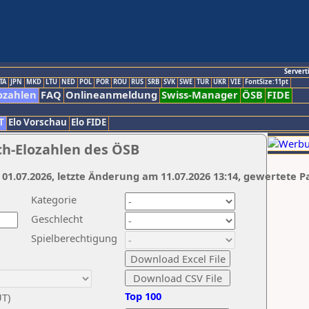
Servert
TA
JPN
MKD
LTU
NED
POL
POR
ROU
RUS
SRB
SVK
SWE
TUR
UKR
VIE
FontSize:11pt
ozahlen
FAQ
Onlineanmeldung
Swiss-Manager
ÖSB
FIDE
T
Elo Vorschau
Elo FIDE
ch-Elozahlen des ÖSB
 01.07.2026, letzte Änderung am 11.07.2026 13:14, gewertete P
Kategorie
Geschlecht
Spielberechtigung
Top 100
UT)