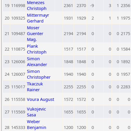
Menezes
19
116998
2361
2370
-9
3
1
2356
Christoph
Mittermayr
20
109325
1931
1929
2
1
1
1975
Gerhard
Moser
21
109487
Guenter
2194
2194
0
0
0
2175
Mag.
Plank
22
110875
1517
1517
0
0
0
1584
Christoph
Simon
23
126006
1848
1848
0
0
0
1892
Alexander
Simon
24
126007
1940
1940
0
0
0
1957
Christopher
Tkaczuk
25
115017
2255
2255
0
0
0
2283
Rainer
26
115558
Voura August
1572
1572
0
0
0
0
Vukojevic
27
115569
1655
1655
0
0
0
0
Sasa
Weber
28
145333
Benjamin
1200
1200
0
0
0
0