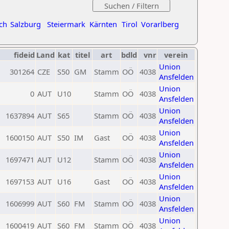
ch
Salzburg
Steiermark
Kärnten
Tirol
Vorarlberg
fideid
Land
kat
titel
art
bdld
vnr
verein
Union
301264
CZE
S50
GM
Stamm
OÖ
4038
Ansfelden
Union
0
AUT
U10
Stamm
OÖ
4038
Ansfelden
Union
1637894
AUT
S65
Stamm
OÖ
4038
Ansfelden
Union
1600150
AUT
S50
IM
Gast
OÖ
4038
Ansfelden
Union
1697471
AUT
U12
Stamm
OÖ
4038
Ansfelden
Union
1697153
AUT
U16
Gast
OÖ
4038
Ansfelden
Union
1606999
AUT
S60
FM
Stamm
OÖ
4038
Ansfelden
Union
1600419
AUT
S60
FM
Stamm
OÖ
4038