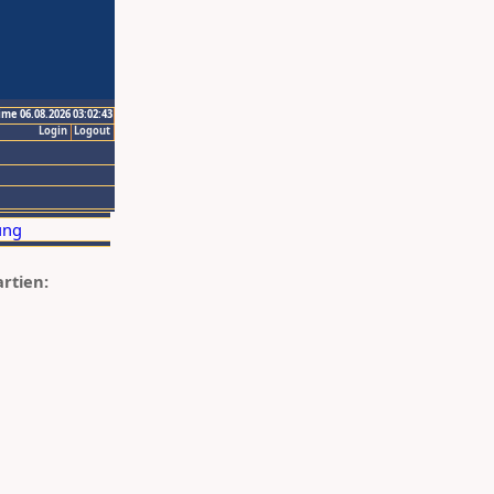
ime 06.08.2026 03:02:43
Login
Logout
artien: