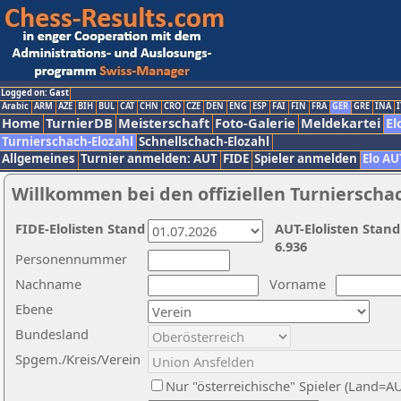
Logged on: Gast
Arabic
ARM
AZE
BIH
BUL
CAT
CHN
CRO
CZE
DEN
ENG
ESP
FAI
FIN
FRA
GER
GRE
INA
I
Home
TurnierDB
Meisterschaft
Foto-Galerie
Meldekartei
El
Turnierschach-Elozahl
Schnellschach-Elozahl
Allgemeines
Turnier anmelden: AUT
FIDE
Spieler anmelden
Elo AU
Willkommen bei den offiziellen Turnierscha
FIDE-Elolisten Stand
AUT-Elolisten Stand
6.936
Personennummer
Nachname
Vorname
Ebene
Bundesland
Spgem./Kreis/Verein
Nur "österreichische" Spieler (Land=A