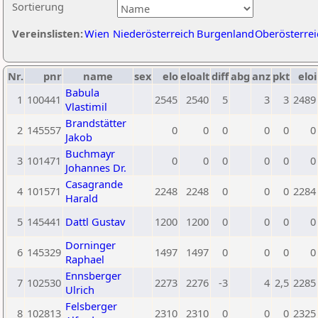
Sortierung
Vereinslisten:
Wien
Niederösterreich
Burgenland
Oberösterrei
Nr.
pnr
name
sex
elo
eloalt
diff
abg
anz
pkt
eloi
Babula
1
100441
2545
2540
5
3
3
2489
Vlastimil
Brandstätter
2
145557
0
0
0
0
0
0
Jakob
Buchmayr
3
101471
0
0
0
0
0
0
Johannes Dr.
Casagrande
4
101571
2248
2248
0
0
0
2284
Harald
5
145441
Dattl Gustav
1200
1200
0
0
0
0
Dorninger
6
145329
1497
1497
0
0
0
0
Raphael
Ennsberger
7
102530
2273
2276
-3
4
2,5
2285
Ulrich
Felsberger
8
102813
2310
2310
0
0
0
2325