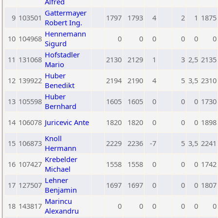
Alfred
Gattermayer
9
103501
1797
1793
4
2
1
1875
Robert Ing.
Hennemann
10
104968
0
0
0
0
0
0
Sigurd
Hofstadler
11
131068
2130
2129
1
3
2,5
2135
Mario
Huber
12
139922
2194
2190
4
5
3,5
2310
Benedikt
Huber
13
105598
1605
1605
0
0
0
1730
Bernhard
14
106078
Juricevic Ante
1820
1820
0
0
0
1898
Knoll
15
106873
2229
2236
-7
5
3,5
2241
Hermann
Krebelder
16
107427
1558
1558
0
0
0
1742
Michael
Lehner
17
127507
1697
1697
0
0
0
1807
Benjamin
Marincu
18
143817
0
0
0
0
0
0
Alexandru