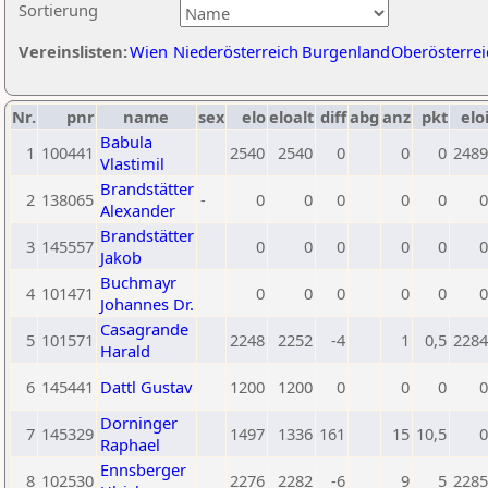
Sortierung
Vereinslisten:
Wien
Niederösterreich
Burgenland
Oberösterrei
Nr.
pnr
name
sex
elo
eloalt
diff
abg
anz
pkt
elo
Babula
1
100441
2540
2540
0
0
0
2489
Vlastimil
Brandstätter
2
138065
-
0
0
0
0
0
0
Alexander
Brandstätter
3
145557
0
0
0
0
0
0
Jakob
Buchmayr
4
101471
0
0
0
0
0
0
Johannes Dr.
Casagrande
5
101571
2248
2252
-4
1
0,5
2284
Harald
6
145441
Dattl Gustav
1200
1200
0
0
0
0
Dorninger
7
145329
1497
1336
161
15
10,5
0
Raphael
Ennsberger
8
102530
2276
2282
-6
9
5
2285