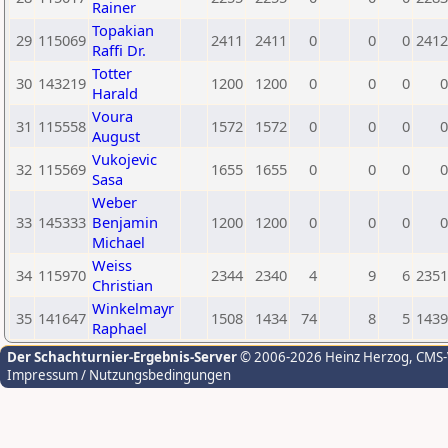
Rainer
Topakian
29
115069
2411
2411
0
0
0
2412
Raffi Dr.
Totter
30
143219
1200
1200
0
0
0
0
Harald
Voura
31
115558
1572
1572
0
0
0
0
August
Vukojevic
32
115569
1655
1655
0
0
0
0
Sasa
Weber
33
145333
Benjamin
1200
1200
0
0
0
0
Michael
Weiss
34
115970
2344
2340
4
9
6
2351
Christian
Winkelmayr
35
141647
1508
1434
74
8
5
1439
Raphael
Der Schachturnier-Ergebnis-Server
© 2006-2026 Heinz Herzog
, CMS
Impressum / Nutzungsbedingungen