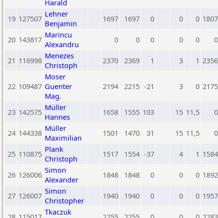
Harald
Lehner
19
127507
1697
1697
0
0
0
1807
Benjamin
Marincu
20
143817
0
0
0
0
0
0
Alexandru
Menezes
21
116998
2370
2369
1
3
1
2356
Christoph
Moser
22
109487
Guenter
2194
2215
-21
3
0
2175
Mag.
Müller
23
142575
1658
1555
103
15
11,5
0
Hannes
Müller
24
144338
1501
1470
31
15
11,5
0
Maximilian
Plank
25
110875
1517
1554
-37
4
1
1584
Christoph
Simon
26
126006
1848
1848
0
0
0
1892
Alexander
Simon
27
126007
1940
1940
0
0
0
1957
Christopher
Tkaczuk
28
115017
2255
2255
0
0
0
2283