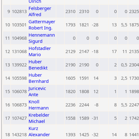
Ulrich
Felsberger
9
102813
2310
2310
0
0
0
2325
Alfred
Gattermayer
10
103501
1793
1821
-28
13
5,5
1875
Robert Ing.
Hennemann
11
104968
0
0
0
0
0
0
Sigurd
Hofstadler
12
131068
2129
2147
-18
17
11
2135
Mario
Huber
13
139922
2190
2190
0
2
0,5
2304
Benedikt
Huber
14
105598
1605
1591
14
3
2,5
1730
Bernhard
Juricevic
15
106078
1820
1808
12
1
1
1898
Ante
Knoll
16
106873
2236
2244
-8
8
5,5
2247
Hermann
Krebelder
17
107427
1558
1589
-31
5
2
1742
Michael
Kurz
18
143218
Alexander
1393
1425
-32
14
8
1441