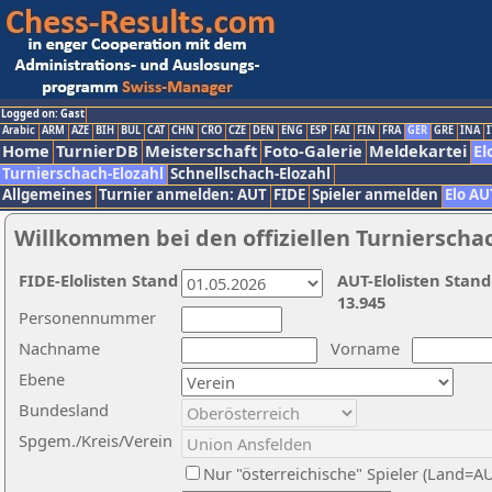
Logged on: Gast
Arabic
ARM
AZE
BIH
BUL
CAT
CHN
CRO
CZE
DEN
ENG
ESP
FAI
FIN
FRA
GER
GRE
INA
I
Home
TurnierDB
Meisterschaft
Foto-Galerie
Meldekartei
El
Turnierschach-Elozahl
Schnellschach-Elozahl
Allgemeines
Turnier anmelden: AUT
FIDE
Spieler anmelden
Elo AU
Willkommen bei den offiziellen Turnierscha
FIDE-Elolisten Stand
AUT-Elolisten Stand
13.945
Personennummer
Nachname
Vorname
Ebene
Bundesland
Spgem./Kreis/Verein
Nur "österreichische" Spieler (Land=A