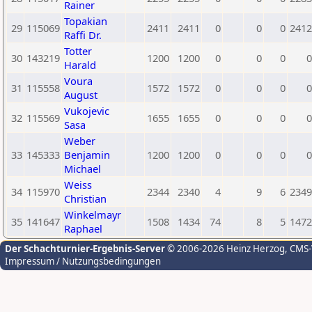
Rainer
Topakian
29
115069
2411
2411
0
0
0
2412
Raffi Dr.
Totter
30
143219
1200
1200
0
0
0
0
Harald
Voura
31
115558
1572
1572
0
0
0
0
August
Vukojevic
32
115569
1655
1655
0
0
0
0
Sasa
Weber
33
145333
Benjamin
1200
1200
0
0
0
0
Michael
Weiss
34
115970
2344
2340
4
9
6
2349
Christian
Winkelmayr
35
141647
1508
1434
74
8
5
1472
Raphael
Der Schachturnier-Ergebnis-Server
© 2006-2026 Heinz Herzog
, CMS
Impressum / Nutzungsbedingungen