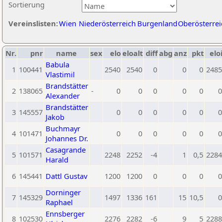
Sortierung
Vereinslisten:
Wien
Niederösterreich
Burgenland
Oberösterrei
Nr.
pnr
name
sex
elo
eloalt
diff
abg
anz
pkt
elo
Babula
1
100441
2540
2540
0
0
0
2485
Vlastimil
Brandstätter
2
138065
-
0
0
0
0
0
0
Alexander
Brandstätter
3
145557
0
0
0
0
0
0
Jakob
Buchmayr
4
101471
0
0
0
0
0
0
Johannes Dr.
Casagrande
5
101571
2248
2252
-4
1
0,5
2284
Harald
6
145441
Dattl Gustav
1200
1200
0
0
0
0
Dorninger
7
145329
1497
1336
161
15
10,5
0
Raphael
Ennsberger
8
102530
2276
2282
-6
9
5
2288