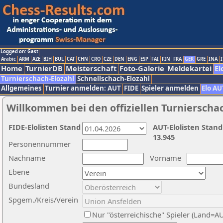
Logged on: Gast
Arabic
ARM
AZE
BIH
BUL
CAT
CHN
CRO
CZE
DEN
ENG
ESP
FAI
FIN
FRA
GER
GRE
INA
I
Home
TurnierDB
Meisterschaft
Foto-Galerie
Meldekartei
El
Turnierschach-Elozahl
Schnellschach-Elozahl
Allgemeines
Turnier anmelden: AUT
FIDE
Spieler anmelden
Elo AU
Willkommen bei den offiziellen Turnierscha
FIDE-Elolisten Stand
AUT-Elolisten Stand
13.945
Personennummer
Nachname
Vorname
Ebene
Bundesland
Spgem./Kreis/Verein
Nur "österreichische" Spieler (Land=A