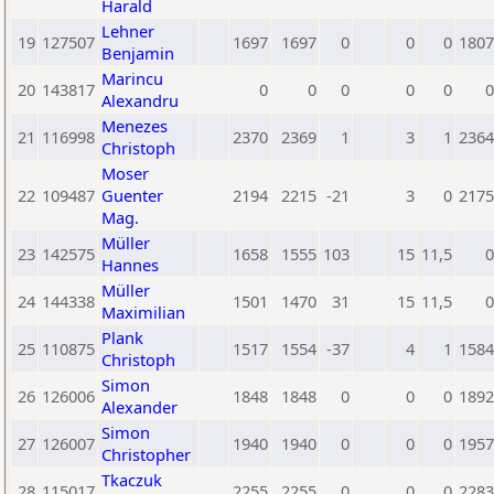
Harald
Lehner
19
127507
1697
1697
0
0
0
1807
Benjamin
Marincu
20
143817
0
0
0
0
0
0
Alexandru
Menezes
21
116998
2370
2369
1
3
1
2364
Christoph
Moser
22
109487
Guenter
2194
2215
-21
3
0
2175
Mag.
Müller
23
142575
1658
1555
103
15
11,5
0
Hannes
Müller
24
144338
1501
1470
31
15
11,5
0
Maximilian
Plank
25
110875
1517
1554
-37
4
1
1584
Christoph
Simon
26
126006
1848
1848
0
0
0
1892
Alexander
Simon
27
126007
1940
1940
0
0
0
1957
Christopher
Tkaczuk
28
115017
2255
2255
0
0
0
2283