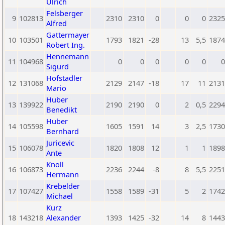
Ulrich
Felsberger
9
102813
2310
2310
0
0
0
2325
Alfred
Gattermayer
10
103501
1793
1821
-28
13
5,5
1874
Robert Ing.
Hennemann
11
104968
0
0
0
0
0
0
Sigurd
Hofstadler
12
131068
2129
2147
-18
17
11
2131
Mario
Huber
13
139922
2190
2190
0
2
0,5
2294
Benedikt
Huber
14
105598
1605
1591
14
3
2,5
1730
Bernhard
Juricevic
15
106078
1820
1808
12
1
1
1898
Ante
Knoll
16
106873
2236
2244
-8
8
5,5
2251
Hermann
Krebelder
17
107427
1558
1589
-31
5
2
1742
Michael
Kurz
18
143218
Alexander
1393
1425
-32
14
8
1443