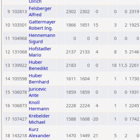
Ulrich
Felsberger
9
102813
2302
2302
0
0
0
2319
Alfred
Gattermayer
10
103501
1866
1851
15
3
2
1925
Robert Ing.
Hennemann
11
104968
0
0
0
0
0
0
Sigurd
Hofstadler
12
131068
2137
2133
4
8
5
2146
Mario
Huber
13
139922
2183
0
0
18
11,5
2261
Benedikt
Huber
14
105598
1611
1604
7
1
1
1730
Bernhard
Juricevic
15
106078
1859
1859
0
0
0
1931
Ante
Knoll
16
106873
2228
2224
4
1
1
2245
Hermann
Krebelder
17
107427
1588
1608
-20
1
0
1742
Michael
Kurz
18
143218
Alexander
1470
1449
21
5
2
0