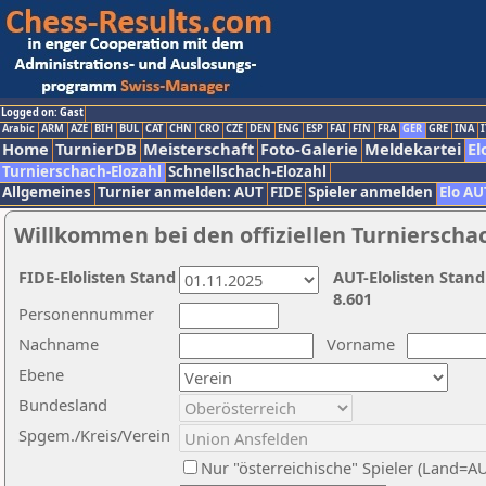
Logged on: Gast
Arabic
ARM
AZE
BIH
BUL
CAT
CHN
CRO
CZE
DEN
ENG
ESP
FAI
FIN
FRA
GER
GRE
INA
I
Home
TurnierDB
Meisterschaft
Foto-Galerie
Meldekartei
El
Turnierschach-Elozahl
Schnellschach-Elozahl
Allgemeines
Turnier anmelden: AUT
FIDE
Spieler anmelden
Elo AU
Willkommen bei den offiziellen Turnierscha
FIDE-Elolisten Stand
AUT-Elolisten Stand
8.601
Personennummer
Nachname
Vorname
Ebene
Bundesland
Spgem./Kreis/Verein
Nur "österreichische" Spieler (Land=A