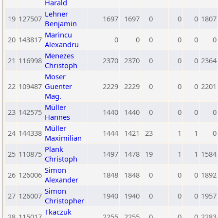
Harald
Lehner
19
127507
1697
1697
0
0
0
1807
Benjamin
Marincu
20
143817
0
0
0
0
0
0
Alexandru
Menezes
21
116998
2370
2370
0
0
0
2364
Christoph
Moser
22
109487
Guenter
2229
2229
0
0
0
2201
Mag.
Müller
23
142575
1440
1440
0
0
0
0
Hannes
Müller
24
144338
1444
1421
23
1
1
0
Maximilian
Plank
25
110875
1497
1478
19
1
1
1584
Christoph
Simon
26
126006
1848
1848
0
0
0
1892
Alexander
Simon
27
126007
1940
1940
0
0
0
1957
Christopher
Tkaczuk
28
115017
2255
2255
0
0
0
2283