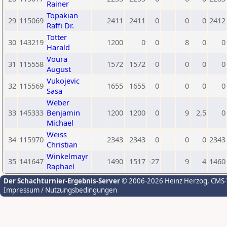
Rainer
Topakian
29
115069
2411
2411
0
0
0
2412
Raffi Dr.
Totter
30
143219
1200
0
0
8
0
0
Harald
Voura
31
115558
1572
1572
0
0
0
0
August
Vukojevic
32
115569
1655
1655
0
0
0
0
Sasa
Weber
33
145333
Benjamin
1200
1200
0
9
2,5
0
Michael
Weiss
34
115970
2343
2343
0
0
0
2343
Christian
Winkelmayr
35
141647
1490
1517
-27
9
4
1460
Raphael
Der Schachturnier-Ergebnis-Server
© 2006-2026 Heinz Herzog
, CMS
Impressum / Nutzungsbedingungen