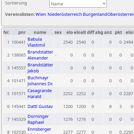
Sortierung
Vereinslisten:
Wien
Niederösterreich
Burgenland
Oberösterrei
Nr.
pnr
name
sex
elo
eloalt
diff
abg
anz
pkt
eloi
Babula
1
100441
2540
2540
0
0
0
2494
Vlastimil
Brandstätter
2
138065
-
0
0
0
0
0
0
Alexander
Brandstätter
3
145557
0
0
0
0
0
0
Jakob
Buchmayr
4
101471
0
0
0
0
0
0
Johannes Dr.
Casagrande
5
101571
2252
2252
0
0
0
2287
Harald
6
145441
Dattl Gustav
1200
1200
0
8
3
0
Dorninger
7
145329
1276
1276
0
0
0
0
Raphael
Ennsberger
8
102530
2277
2277
0
0
0
2295