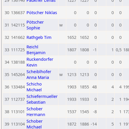
29
136146
Paukner Lenas
1227
1227
0
0
0
30
136637
Pötscher Niklas
0
0
0
0
0
Pötscher
31
142115
w
0
0
0
0
0
Sophie
32
141662
Rathgeb Tim
1652
1652
0
0
0
Reichl
33
111725
1807
1808
-1
1
0,5
18
Benjamin
Ruckendorfer
34
138188
0
0
0
0
0
Kevin
Scheiblhofer
35
145264
w
1213
1213
0
0
0
Anna Maria
Schicho
36
133484
1903
1855
48
4
4
19
Michael
Schiefermueller
37
112737
1933
1933
0
2
1
19
Sebastian
Schober
38
113101
1537
1545
-8
2
1
17
Hermann
Schober
39
113104
1872
1886
-14
5
1
19
Michael