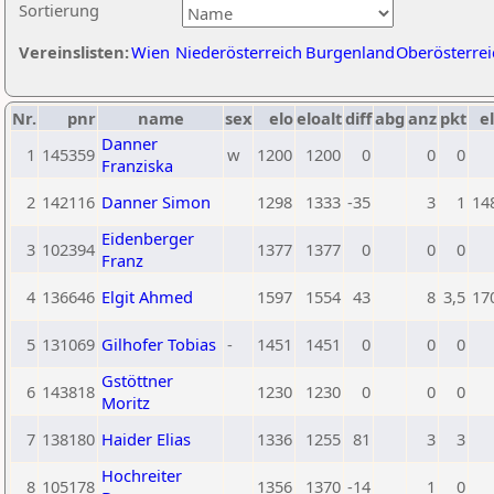
Sortierung
Vereinslisten:
Wien
Niederösterreich
Burgenland
Oberösterrei
Nr.
pnr
name
sex
elo
eloalt
diff
abg
anz
pkt
el
Danner
1
145359
w
1200
1200
0
0
0
Franziska
2
142116
Danner Simon
1298
1333
-35
3
1
14
Eidenberger
3
102394
1377
1377
0
0
0
Franz
4
136646
Elgit Ahmed
1597
1554
43
8
3,5
17
5
131069
Gilhofer Tobias
-
1451
1451
0
0
0
Gstöttner
6
143818
1230
1230
0
0
0
Moritz
7
138180
Haider Elias
1336
1255
81
3
3
Hochreiter
8
105178
1356
1370
-14
1
0