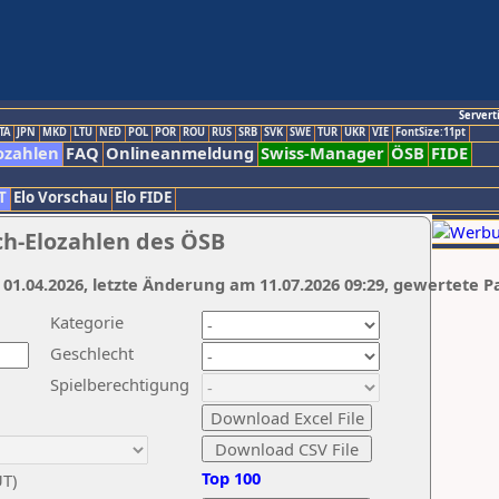
Servert
TA
JPN
MKD
LTU
NED
POL
POR
ROU
RUS
SRB
SVK
SWE
TUR
UKR
VIE
FontSize:11pt
ozahlen
FAQ
Onlineanmeldung
Swiss-Manager
ÖSB
FIDE
T
Elo Vorschau
Elo FIDE
ch-Elozahlen des ÖSB
 01.04.2026, letzte Änderung am 11.07.2026 09:29, gewertete P
Kategorie
Geschlecht
Spielberechtigung
Top 100
UT)