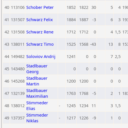
40
113106
Schober Peter
1852
1822
30
5
4
19
41
131507
Schwarz Felix
1884
1887
-3
6
3
19
42
131508
Schwarz Rene
1712
1712
0
4
1,5
17
43
138011
Schwarz Timo
1525
1568
-43
13
8
15
44
149482
Soloviov Andrij
1241
0
0
7
2,5
Stadlbauer
45
143480
0
0
0
0
0
Georg
Stadlbauer
46
145268
1200
1200
0
0
0
Martin
Stadlbauer
47
132139
1763
1768
-5
2
1
18
Maximilian
Stimmeder
48
138012
-
1245
1234
11
3
1,5
Elias
Stimmeder
49
137357
-
1217
1226
-9
1
0
Niklas