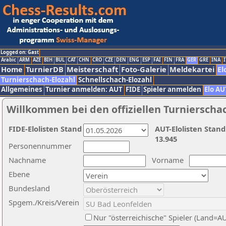
Logged on: Gast
Arabic
ARM
AZE
BIH
BUL
CAT
CHN
CRO
CZE
DEN
ENG
ESP
FAI
FIN
FRA
GER
GRE
INA
I
Home
TurnierDB
Meisterschaft
Foto-Galerie
Meldekartei
El
Turnierschach-Elozahl
Schnellschach-Elozahl
Allgemeines
Turnier anmelden: AUT
FIDE
Spieler anmelden
Elo AU
Willkommen bei den offiziellen Turnierscha
FIDE-Elolisten Stand
AUT-Elolisten Stand
13.945
Personennummer
Nachname
Vorname
Ebene
Bundesland
Spgem./Kreis/Verein
Nur "österreichische" Spieler (Land=A