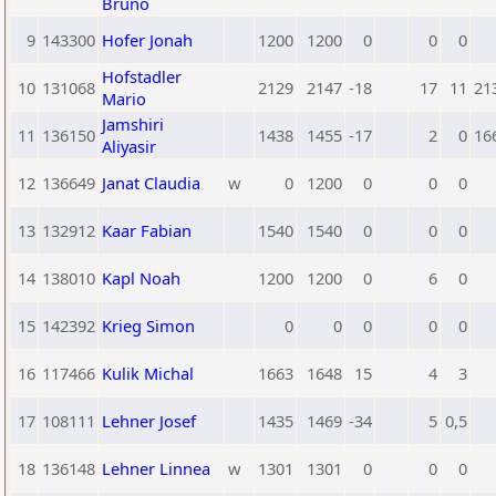
Bruno
9
143300
Hofer Jonah
1200
1200
0
0
0
Hofstadler
10
131068
2129
2147
-18
17
11
21
Mario
Jamshiri
11
136150
1438
1455
-17
2
0
16
Aliyasir
12
136649
Janat Claudia
w
0
1200
0
0
0
13
132912
Kaar Fabian
1540
1540
0
0
0
14
138010
Kapl Noah
1200
1200
0
6
0
15
142392
Krieg Simon
0
0
0
0
0
16
117466
Kulik Michal
1663
1648
15
4
3
17
108111
Lehner Josef
1435
1469
-34
5
0,5
18
136148
Lehner Linnea
w
1301
1301
0
0
0