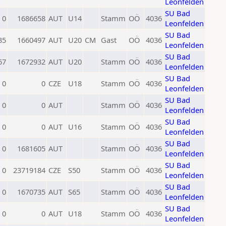
Leonfelden
SU Bad
0
1686658
AUT
U14
Stamm
OÖ
4036
Leonfelden
SU Bad
35
1660497
AUT
U20
CM
Gast
OÖ
4036
Leonfelden
SU Bad
67
1672932
AUT
U20
Stamm
OÖ
4036
Leonfelden
SU Bad
0
0
CZE
U18
Stamm
OÖ
4036
Leonfelden
SU Bad
0
0
AUT
Stamm
OÖ
4036
Leonfelden
SU Bad
0
0
AUT
U16
Stamm
OÖ
4036
Leonfelden
SU Bad
0
1681605
AUT
Stamm
OÖ
4036
Leonfelden
SU Bad
0
23719184
CZE
S50
Stamm
OÖ
4036
Leonfelden
SU Bad
0
1670735
AUT
S65
Stamm
OÖ
4036
Leonfelden
SU Bad
0
0
AUT
U18
Stamm
OÖ
4036
Leonfelden