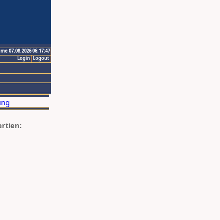
ime 07.08.2026 06:17:47
Login
Logout
artien: