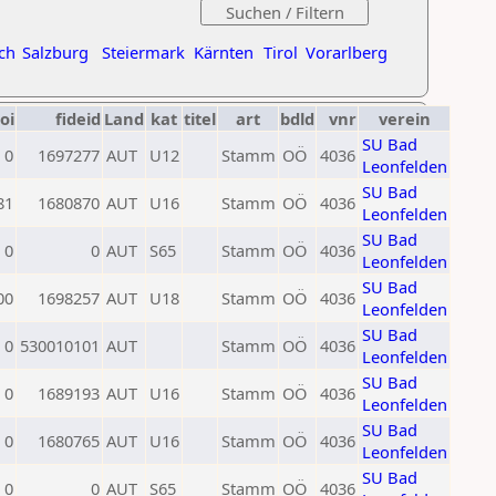
ch
Salzburg
Steiermark
Kärnten
Tirol
Vorarlberg
oi
fideid
Land
kat
titel
art
bdld
vnr
verein
SU Bad
0
1697277
AUT
U12
Stamm
OÖ
4036
Leonfelden
SU Bad
81
1680870
AUT
U16
Stamm
OÖ
4036
Leonfelden
SU Bad
0
0
AUT
S65
Stamm
OÖ
4036
Leonfelden
SU Bad
00
1698257
AUT
U18
Stamm
OÖ
4036
Leonfelden
SU Bad
0
530010101
AUT
Stamm
OÖ
4036
Leonfelden
SU Bad
0
1689193
AUT
U16
Stamm
OÖ
4036
Leonfelden
SU Bad
0
1680765
AUT
U16
Stamm
OÖ
4036
Leonfelden
SU Bad
0
0
AUT
S65
Stamm
OÖ
4036