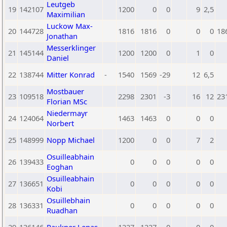
Leutgeb
19
142107
1200
0
0
9
2,5
Maximilian
Luckow Max-
20
144728
1816
1816
0
0
0
18
Jonathan
Messerklinger
21
145144
1200
1200
0
1
0
Daniel
22
138744
Mitter Konrad
-
1540
1569
-29
12
6,5
Mostbauer
23
109518
2298
2301
-3
16
12
23
Florian MSc
Niedermayr
24
124064
1463
1463
0
0
0
Norbert
25
148999
Nopp Michael
1200
0
0
7
2
Osuilleabhain
26
139433
0
0
0
0
0
Eoghan
Osuilleabhain
27
136651
0
0
0
0
0
Kobi
Osuillebhain
28
136331
0
0
0
0
0
Ruadhan