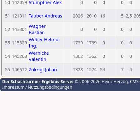
50
142059
Stumptner Alex
0
0
0
0
0
51
121811
Tauber Andreas
2026
2010
16
5
2,5
20
Wagner
52
143301
0
0
0
0
0
Bastian
Weber Helmut
53
115829
1739
1739
0
0
0
Ing.
Wernicke
54
145263
1362
1362
0
0
0
Valentin
55
146612
Zukrigl Julian
1328
1274
54
7
4
Der Schachturnier-Ergebnis-Server
© 2006-2026 Heinz Herzog
, CMS
Impressum / Nutzungsbedingungen