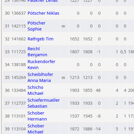
29
136146
Paukner Lenas
1227
1227
0
0
0
30
136637
Pötscher Niklas
0
0
0
0
0
Pötscher
31
142115
w
0
0
0
0
0
Sophie
32
141662
Rathgeb Tim
1652
1652
0
0
0
Reichl
33
111725
1807
1808
-1
1
0,5
18
Benjamin
Ruckendorfer
34
138188
0
0
0
0
0
Kevin
Scheiblhofer
35
145264
w
1213
1213
0
0
0
Anna Maria
Schicho
36
133484
1903
1855
48
4
4
20
Michael
Schiefermueller
37
112737
1933
1933
0
2
1
19
Sebastian
Schober
38
113101
1537
1545
-8
2
1
17
Hermann
Schober
39
113104
1872
1886
-14
5
1
19
Michael