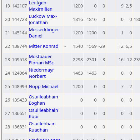
Leutgeb
19
142107
1200
0
0
9
2,5
Maximilian
Luckow Max-
20
144728
1816
1816
0
0
0
18
Jonathan
Messerklinger
21
145144
1200
1200
0
1
0
Daniel
22
138744
Mitter Konrad
-
1540
1569
-29
12
6,5
Mostbauer
23
109518
2298
2301
-3
16
12
23
Florian MSc
Niedermayr
24
124064
1463
1463
0
0
0
Norbert
25
148999
Nopp Michael
1200
0
0
7
2
Osuilleabhain
26
139433
0
0
0
0
0
Eoghan
Osuilleabhain
27
136651
0
0
0
0
0
Kobi
Osuillebhain
28
136331
0
0
0
0
0
Ruadhan