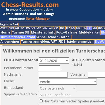
Logged on: Gast
Arabic
ARM
AZE
BIH
BUL
CAT
CHN
CRO
CZE
DEN
ENG
ESP
FAI
FIN
FRA
GER
GRE
INA
I
Home
TurnierDB
Meisterschaft
Foto-Galerie
Meldekartei
El
Turnierschach-Elozahl
Schnellschach-Elozahl
Allgemeines
Turnier anmelden: AUT
FIDE
Spieler anmelden
Elo AU
Willkommen bei den offiziellen Turnierscha
FIDE-Elolisten Stand
AUT-Elolisten Stand
13.945
Personennummer
Nachname
Vorname
Ebene
Bundesland
Spgem./Kreis/Verein
Nur "österreichische" Spieler (Land=A