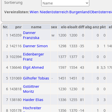
Sortierung
Vereinslisten:
Wien
Niederösterreich
Burgenland
Oberösterrei
Nr.
pnr
name
sex
elo
eloalt
diff
abg
anz
pkt
el
Danner
1
145359
w
1200
1200
0
0
0
Franziska
2
142116
Danner Simon
1298
1333
-35
3
1
14
Eidenberger
3
102394
1377
1377
0
0
0
Franz
4
136646
Elgit Ahmed
1597
1554
43
8
3,5
17
5
131069
Gilhofer Tobias
-
1451
1451
0
0
0
Gstöttner
6
143818
1230
1230
0
0
0
Moritz
7
138180
Haider Elias
1336
1255
81
3
3
Hochreiter
8
105178
1356
1370
-14
1
0