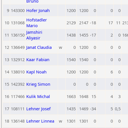
Bruno
9
143300
Hofer Jonah
1200
1200
0
0
0
Hofstadler
10
131068
2129
2147
-18
17
11
21
Mario
Jamshiri
11
136150
1438
1455
-17
2
0
16
Aliyasir
12
136649
Janat Claudia
w
0
1200
0
0
0
13
132912
Kaar Fabian
1540
1540
0
0
0
14
138010
Kapl Noah
1200
1200
0
6
0
15
142392
Krieg Simon
0
0
0
0
0
16
117466
Kulik Michal
1663
1648
15
4
3
17
108111
Lehner Josef
1435
1469
-34
5
0,5
18
136148
Lehner Linnea
w
1301
1301
0
0
0