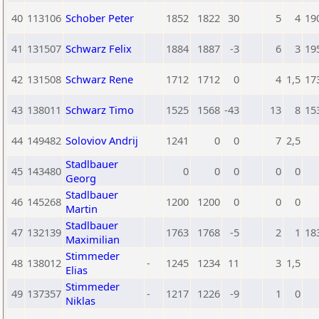
40
113106
Schober Peter
1852
1822
30
5
4
19
41
131507
Schwarz Felix
1884
1887
-3
6
3
19
42
131508
Schwarz Rene
1712
1712
0
4
1,5
17
43
138011
Schwarz Timo
1525
1568
-43
13
8
15
44
149482
Soloviov Andrij
1241
0
0
7
2,5
Stadlbauer
45
143480
0
0
0
0
0
Georg
Stadlbauer
46
145268
1200
1200
0
0
0
Martin
Stadlbauer
47
132139
1763
1768
-5
2
1
18
Maximilian
Stimmeder
48
138012
-
1245
1234
11
3
1,5
Elias
Stimmeder
49
137357
-
1217
1226
-9
1
0
Niklas