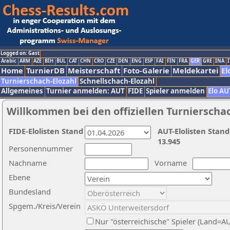
Logged on: Gast
Arabic
ARM
AZE
BIH
BUL
CAT
CHN
CRO
CZE
DEN
ENG
ESP
FAI
FIN
FRA
GER
GRE
INA
I
Home
TurnierDB
Meisterschaft
Foto-Galerie
Meldekartei
El
Turnierschach-Elozahl
Schnellschach-Elozahl
Allgemeines
Turnier anmelden: AUT
FIDE
Spieler anmelden
Elo AU
Willkommen bei den offiziellen Turnierscha
FIDE-Elolisten Stand
AUT-Elolisten Stand
13.945
Personennummer
Nachname
Vorname
Ebene
Bundesland
Spgem./Kreis/Verein
Nur "österreichische" Spieler (Land=A