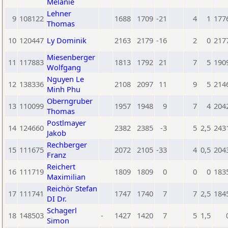
Melanie
Lehner
9
108122
1688
1709
-21
4
1
177
Thomas
10
120447
Ly Dominik
2163
2179
-16
2
0
217
Miesenberger
11
117883
1813
1792
21
7
5
190
Wolfgang
Nguyen Le
12
138336
2108
2097
11
9
5
214
Minh Phu
Oberngruber
13
110099
1957
1948
9
7
4
204
Thomas
Postlmayer
14
124660
2382
2385
-3
5
2,5
243
Jakob
Rechberger
15
111675
2072
2105
-33
4
0,5
204
Franz
Reichert
16
111719
1809
1809
0
0
0
183
Maximilian
Reichör Stefan
17
111741
1747
1740
7
7
2,5
184
DI Dr.
Schagerl
18
148503
-
1427
1420
7
5
1,5
Simon