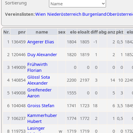
Sortierung
Vereinslisten:
Wien
Niederösterreich
Burgenland
Oberösterrei
Nr.
pnr
name
sex
elo
eloalt
diff
abg
anz
pkt
elo
1
136459
Angerer Elias
1804
1805
-1
2
0,5
184
2
120446
Duy Alexander
1820
1819
1
2
1
185
Frühwirth
3
149009
0
0
0
0
0
Florian
Glössl Sota
4
140854
2200
2197
3
14
10
224
Alexander
Greifeneder
5
149008
1555
0
0
5
3
Aaron
6
104048
Groiss Stefan
1741
1723
18
6
3,5
184
Kammerhuber
7
106237
1774
1772
2
1
0,5
Hubert
Lasinger
8
119753
w
1719
1719
0
0
0
173