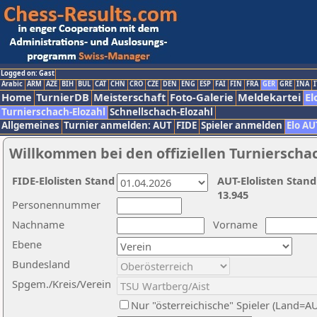
Logged on: Gast
Arabic
ARM
AZE
BIH
BUL
CAT
CHN
CRO
CZE
DEN
ENG
ESP
FAI
FIN
FRA
GER
GRE
INA
I
Home
TurnierDB
Meisterschaft
Foto-Galerie
Meldekartei
El
Turnierschach-Elozahl
Schnellschach-Elozahl
Allgemeines
Turnier anmelden: AUT
FIDE
Spieler anmelden
Elo AU
Willkommen bei den offiziellen Turnierscha
FIDE-Elolisten Stand
AUT-Elolisten Stand
13.945
Personennummer
Nachname
Vorname
Ebene
Bundesland
Spgem./Kreis/Verein
Nur "österreichische" Spieler (Land=A