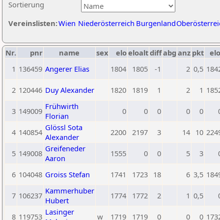
Sortierung
Vereinslisten:
Wien
Niederösterreich
Burgenland
Oberösterrei
Nr.
pnr
name
sex
elo
eloalt
diff
abg
anz
pkt
elo
1
136459
Angerer Elias
1804
1805
-1
2
0,5
184
2
120446
Duy Alexander
1820
1819
1
2
1
185
Frühwirth
3
149009
0
0
0
0
0
Florian
Glössl Sota
4
140854
2200
2197
3
14
10
224
Alexander
Greifeneder
5
149008
1555
0
0
5
3
Aaron
6
104048
Groiss Stefan
1741
1723
18
6
3,5
184
Kammerhuber
7
106237
1774
1772
2
1
0,5
Hubert
Lasinger
8
119753
w
1719
1719
0
0
0
173