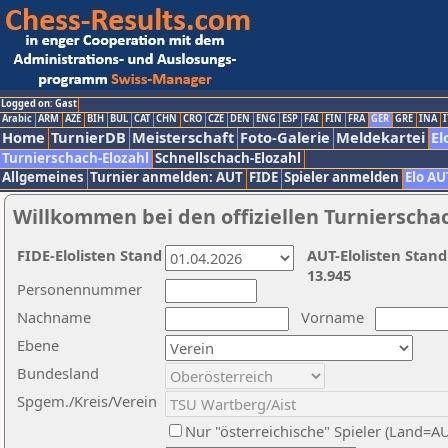
Logged on: Gast
Arabic
ARM
AZE
BIH
BUL
CAT
CHN
CRO
CZE
DEN
ENG
ESP
FAI
FIN
FRA
GER
GRE
INA
I
Home
TurnierDB
Meisterschaft
Foto-Galerie
Meldekartei
El
Turnierschach-Elozahl
Schnellschach-Elozahl
Allgemeines
Turnier anmelden: AUT
FIDE
Spieler anmelden
Elo AU
Willkommen bei den offiziellen Turnierscha
FIDE-Elolisten Stand
AUT-Elolisten Stand
13.945
Personennummer
Nachname
Vorname
Ebene
Bundesland
Spgem./Kreis/Verein
Nur "österreichische" Spieler (Land=A