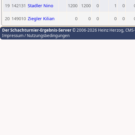
19
142131
Stadler Nino
1200
1200
0
1
0
20
149010
Ziegler Kilian
0
0
0
0
0
Der Schachturnier-Ergebnis-Server
© 2006-2026 Heinz Herzog
, CMS
Impressum / Nutzungsbedingungen