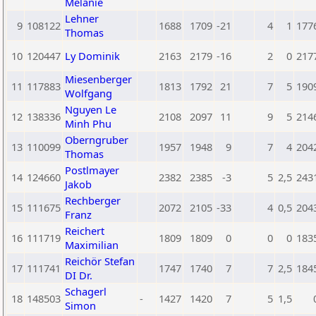
Melanie
Lehner
9
108122
1688
1709
-21
4
1
177
Thomas
10
120447
Ly Dominik
2163
2179
-16
2
0
217
Miesenberger
11
117883
1813
1792
21
7
5
190
Wolfgang
Nguyen Le
12
138336
2108
2097
11
9
5
214
Minh Phu
Oberngruber
13
110099
1957
1948
9
7
4
204
Thomas
Postlmayer
14
124660
2382
2385
-3
5
2,5
243
Jakob
Rechberger
15
111675
2072
2105
-33
4
0,5
204
Franz
Reichert
16
111719
1809
1809
0
0
0
183
Maximilian
Reichör Stefan
17
111741
1747
1740
7
7
2,5
184
DI Dr.
Schagerl
18
148503
-
1427
1420
7
5
1,5
Simon