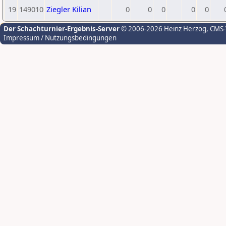
19
149010
Ziegler Kilian
0
0
0
0
0
Der Schachturnier-Ergebnis-Server
© 2006-2026 Heinz Herzog
, CMS
Impressum / Nutzungsbedingungen