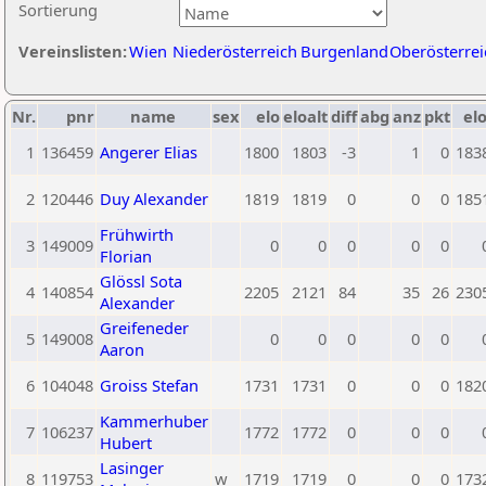
Sortierung
Vereinslisten:
Wien
Niederösterreich
Burgenland
Oberösterrei
Nr.
pnr
name
sex
elo
eloalt
diff
abg
anz
pkt
elo
1
136459
Angerer Elias
1800
1803
-3
1
0
183
2
120446
Duy Alexander
1819
1819
0
0
0
185
Frühwirth
3
149009
0
0
0
0
0
Florian
Glössl Sota
4
140854
2205
2121
84
35
26
230
Alexander
Greifeneder
5
149008
0
0
0
0
0
Aaron
6
104048
Groiss Stefan
1731
1731
0
0
0
182
Kammerhuber
7
106237
1772
1772
0
0
0
Hubert
Lasinger
8
119753
w
1719
1719
0
0
0
173