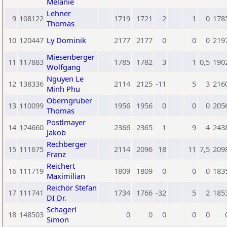
Melanie
Lehner
9
108122
1719
1721
-2
1
0
178
Thomas
10
120447
Ly Dominik
2177
2177
0
0
0
219
Miesenberger
11
117883
1785
1782
3
1
0,5
190
Wolfgang
Nguyen Le
12
138336
2114
2125
-11
5
3
216
Minh Phu
Oberngruber
13
110099
1956
1956
0
0
0
205
Thomas
Postlmayer
14
124660
2366
2365
1
9
4
243
Jakob
Rechberger
15
111675
2114
2096
18
11
7,5
209
Franz
Reichert
16
111719
1809
1809
0
0
0
183
Maximilian
Reichör Stefan
17
111741
1734
1766
-32
5
2
185
DI Dr.
Schagerl
18
148503
0
0
0
0
0
Simon