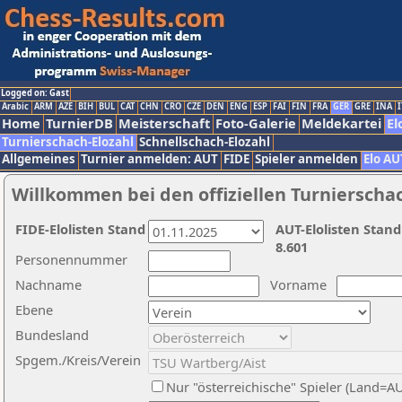
Logged on: Gast
Arabic
ARM
AZE
BIH
BUL
CAT
CHN
CRO
CZE
DEN
ENG
ESP
FAI
FIN
FRA
GER
GRE
INA
I
Home
TurnierDB
Meisterschaft
Foto-Galerie
Meldekartei
El
Turnierschach-Elozahl
Schnellschach-Elozahl
Allgemeines
Turnier anmelden: AUT
FIDE
Spieler anmelden
Elo AU
Willkommen bei den offiziellen Turnierscha
FIDE-Elolisten Stand
AUT-Elolisten Stand
8.601
Personennummer
Nachname
Vorname
Ebene
Bundesland
Spgem./Kreis/Verein
Nur "österreichische" Spieler (Land=A