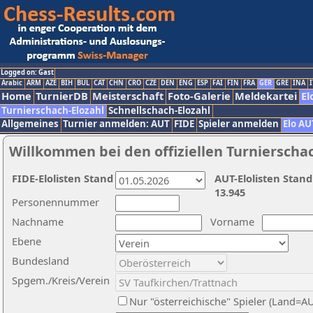
Logged on: Gast
Arabic
ARM
AZE
BIH
BUL
CAT
CHN
CRO
CZE
DEN
ENG
ESP
FAI
FIN
FRA
GER
GRE
INA
I
Home
TurnierDB
Meisterschaft
Foto-Galerie
Meldekartei
El
Turnierschach-Elozahl
Schnellschach-Elozahl
Allgemeines
Turnier anmelden: AUT
FIDE
Spieler anmelden
Elo AU
Willkommen bei den offiziellen Turnierscha
FIDE-Elolisten Stand
AUT-Elolisten Stand
13.945
Personennummer
Nachname
Vorname
Ebene
Bundesland
Spgem./Kreis/Verein
Nur "österreichische" Spieler (Land=A