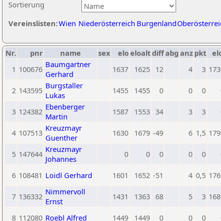
Sortierung
Vereinslisten:
Wien
Niederösterreich
Burgenland
Oberösterrei
Nr.
pnr
name
sex
elo
eloalt
diff
abg
anz
pkt
el
Baumgartner
1
100676
1637
1625
12
4
3
173
Gerhard
Burgstaller
2
143595
1455
1455
0
0
0
Lukas
Ebenberger
3
124382
1587
1553
34
3
3
Martin
Kreuzmayr
4
107513
1630
1679
-49
6
1,5
179
Guenther
Kreuzmayr
5
147644
0
0
0
0
0
Johannes
6
108481
Loidl Gerhard
1601
1652
-51
4
0,5
176
Nimmervoll
7
136332
1431
1363
68
5
3
168
Ernst
8
112080
Roebl Alfred
1449
1449
0
0
0