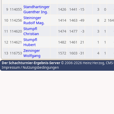
Standhartinger
9
114055
1426
1441
-15
3
0
Guenther Ing.
Steininger
10
114256
1414
1463
-49
8
2
164
Rudolf Mag.
Stumpfl
11
114620
1474
1477
-3
3
1
Christian
Stumpfl
12
114621
1482
1461
21
1
1
Hubert
Zeininger
13
116753
1572
1603
-31
4
1
Wolfgang
Der Schachturnier-Ergebnis-Server
© 2006-2026 Heinz Herzog
, CMS
Impressum / Nutzungsbedingungen