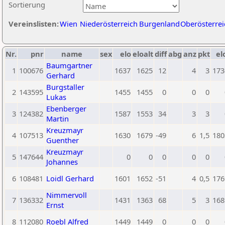
Sortierung
Vereinslisten:
Wien
Niederösterreich
Burgenland
Oberösterrei
Nr.
pnr
name
sex
elo
eloalt
diff
abg
anz
pkt
el
Baumgartner
1
100676
1637
1625
12
4
3
173
Gerhard
Burgstaller
2
143595
1455
1455
0
0
0
Lukas
Ebenberger
3
124382
1587
1553
34
3
3
Martin
Kreuzmayr
4
107513
1630
1679
-49
6
1,5
180
Guenther
Kreuzmayr
5
147644
0
0
0
0
0
Johannes
6
108481
Loidl Gerhard
1601
1652
-51
4
0,5
176
Nimmervoll
7
136332
1431
1363
68
5
3
168
Ernst
8
112080
Roebl Alfred
1449
1449
0
0
0