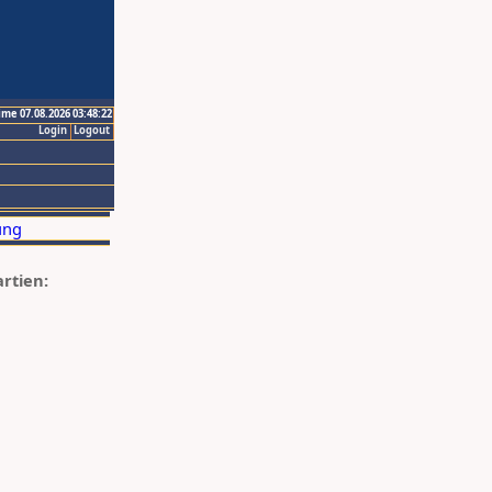
ime 07.08.2026 03:48:22
Login
Logout
artien: