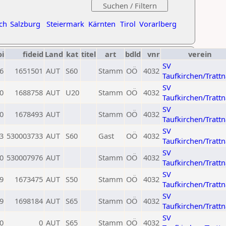
ch
Salzburg
Steiermark
Kärnten
Tirol
Vorarlberg
oi
fideid
Land
kat
titel
art
bdld
vnr
verein
SV
6
1651501
AUT
S60
Stamm
OÖ
4032
Taufkirchen/Tratt
SV
0
1688758
AUT
U20
Stamm
OÖ
4032
Taufkirchen/Tratt
SV
0
1678493
AUT
Stamm
OÖ
4032
Taufkirchen/Tratt
SV
3
530003733
AUT
S60
Gast
OÖ
4032
Taufkirchen/Tratt
SV
0
530007976
AUT
Stamm
OÖ
4032
Taufkirchen/Tratt
SV
9
1673475
AUT
S50
Stamm
OÖ
4032
Taufkirchen/Tratt
SV
9
1698184
AUT
S65
Stamm
OÖ
4032
Taufkirchen/Tratt
SV
0
0
AUT
S65
Stamm
OÖ
4032