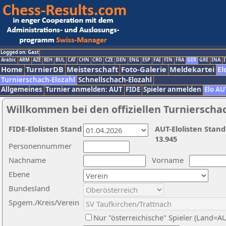
Logged on: Gast
Arabic
ARM
AZE
BIH
BUL
CAT
CHN
CRO
CZE
DEN
ENG
ESP
FAI
FIN
FRA
GER
GRE
INA
I
Home
TurnierDB
Meisterschaft
Foto-Galerie
Meldekartei
El
Turnierschach-Elozahl
Schnellschach-Elozahl
Allgemeines
Turnier anmelden: AUT
FIDE
Spieler anmelden
Elo AU
Willkommen bei den offiziellen Turnierscha
FIDE-Elolisten Stand
AUT-Elolisten Stand
13.945
Personennummer
Nachname
Vorname
Ebene
Bundesland
Spgem./Kreis/Verein
Nur "österreichische" Spieler (Land=A