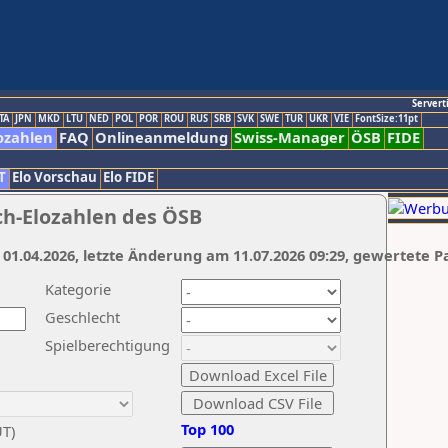
Servert
TA
JPN
MKD
LTU
NED
POL
POR
ROU
RUS
SRB
SVK
SWE
TUR
UKR
VIE
FontSize:11pt
ozahlen
FAQ
Onlineanmeldung
Swiss-Manager
ÖSB
FIDE
T
Elo Vorschau
Elo FIDE
ch-Elozahlen des ÖSB
 01.04.2026, letzte Änderung am 11.07.2026 09:29, gewertete P
Kategorie
Geschlecht
Spielberechtigung
Top 100
UT)