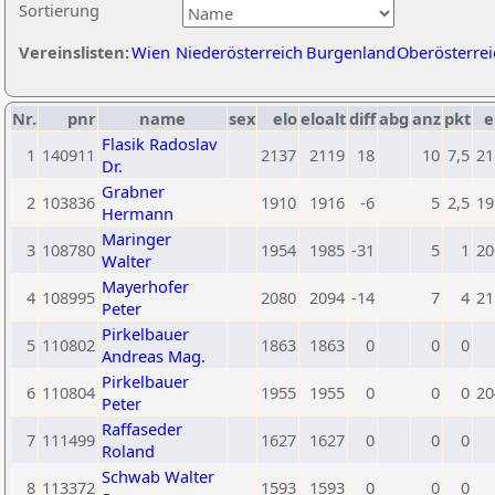
Sortierung
Vereinslisten:
Wien
Niederösterreich
Burgenland
Oberösterrei
Nr.
pnr
name
sex
elo
eloalt
diff
abg
anz
pkt
e
Flasik Radoslav
1
140911
2137
2119
18
10
7,5
21
Dr.
Grabner
2
103836
1910
1916
-6
5
2,5
19
Hermann
Maringer
3
108780
1954
1985
-31
5
1
20
Walter
Mayerhofer
4
108995
2080
2094
-14
7
4
21
Peter
Pirkelbauer
5
110802
1863
1863
0
0
0
Andreas Mag.
Pirkelbauer
6
110804
1955
1955
0
0
0
20
Peter
Raffaseder
7
111499
1627
1627
0
0
0
Roland
Schwab Walter
8
113372
1593
1593
0
0
0