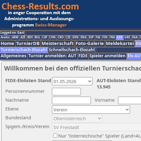
Logged on: Gast
Arabic
ARM
AZE
BIH
BUL
CAT
CHN
CRO
CZE
DEN
ENG
ESP
FAI
FIN
FRA
GER
GRE
INA
I
Home
TurnierDB
Meisterschaft
Foto-Galerie
Meldekartei
El
Turnierschach-Elozahl
Schnellschach-Elozahl
Allgemeines
Turnier anmelden: AUT
FIDE
Spieler anmelden
Elo AU
Willkommen bei den offiziellen Turnierscha
FIDE-Elolisten Stand
AUT-Elolisten Stand
13.945
Personennummer
Nachname
Vorname
Ebene
Bundesland
Spgem./Kreis/Verein
Nur "österreichische" Spieler (Land=A