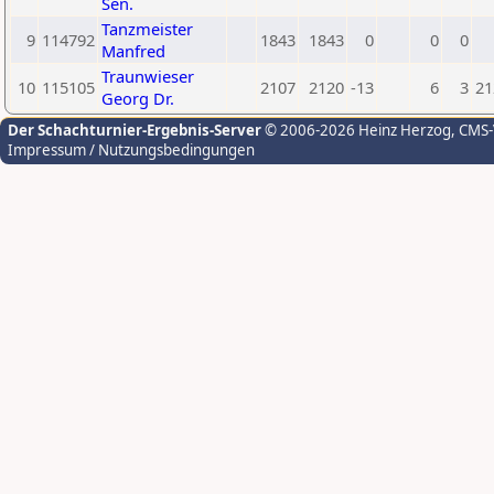
Sen.
Tanzmeister
9
114792
1843
1843
0
0
0
Manfred
Traunwieser
10
115105
2107
2120
-13
6
3
21
Georg Dr.
Der Schachturnier-Ergebnis-Server
© 2006-2026 Heinz Herzog
, CMS
Impressum / Nutzungsbedingungen