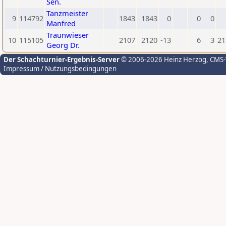
Sen.
Tanzmeister
9
114792
1843
1843
0
0
0
Manfred
Traunwieser
10
115105
2107
2120
-13
6
3
21
Georg Dr.
Der Schachturnier-Ergebnis-Server
© 2006-2026 Heinz Herzog
, CMS
Impressum / Nutzungsbedingungen