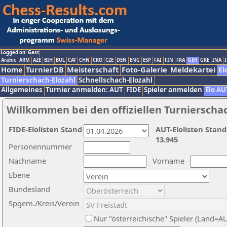
Logged on: Gast
Arabic
ARM
AZE
BIH
BUL
CAT
CHN
CRO
CZE
DEN
ENG
ESP
FAI
FIN
FRA
GER
GRE
INA
I
Home
TurnierDB
Meisterschaft
Foto-Galerie
Meldekartei
El
Turnierschach-Elozahl
Schnellschach-Elozahl
Allgemeines
Turnier anmelden: AUT
FIDE
Spieler anmelden
Elo AU
Willkommen bei den offiziellen Turnierscha
FIDE-Elolisten Stand
AUT-Elolisten Stand
13.945
Personennummer
Nachname
Vorname
Ebene
Bundesland
Spgem./Kreis/Verein
Nur "österreichische" Spieler (Land=A