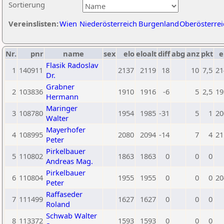
Sortierung
Vereinslisten:
Wien
Niederösterreich
Burgenland
Oberösterrei
Nr.
pnr
name
sex
elo
eloalt
diff
abg
anz
pkt
e
Flasik Radoslav
1
140911
2137
2119
18
10
7,5
21
Dr.
Grabner
2
103836
1910
1916
-6
5
2,5
19
Hermann
Maringer
3
108780
1954
1985
-31
5
1
20
Walter
Mayerhofer
4
108995
2080
2094
-14
7
4
21
Peter
Pirkelbauer
5
110802
1863
1863
0
0
0
Andreas Mag.
Pirkelbauer
6
110804
1955
1955
0
0
0
20
Peter
Raffaseder
7
111499
1627
1627
0
0
0
Roland
Schwab Walter
8
113372
1593
1593
0
0
0