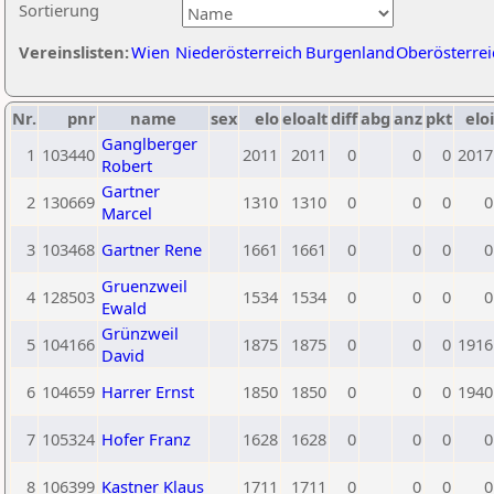
Sortierung
Vereinslisten:
Wien
Niederösterreich
Burgenland
Oberösterrei
Nr.
pnr
name
sex
elo
eloalt
diff
abg
anz
pkt
eloi
Ganglberger
1
103440
2011
2011
0
0
0
2017
Robert
Gartner
2
130669
1310
1310
0
0
0
0
Marcel
3
103468
Gartner Rene
1661
1661
0
0
0
0
Gruenzweil
4
128503
1534
1534
0
0
0
0
Ewald
Grünzweil
5
104166
1875
1875
0
0
0
1916
David
6
104659
Harrer Ernst
1850
1850
0
0
0
1940
7
105324
Hofer Franz
1628
1628
0
0
0
0
8
106399
Kastner Klaus
1711
1711
0
0
0
0