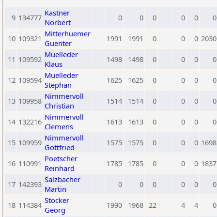
Kastner
9
134777
0
0
0
0
0
0
Norbert
Mitterhuemer
10
109321
1991
1991
0
0
0
2030
Guenter
Muelleder
11
109592
1498
1498
0
0
0
0
Klaus
Muelleder
12
109594
1625
1625
0
0
0
0
Stephan
Nimmervoll
13
109958
1514
1514
0
0
0
0
Christian
Nimmervoll
14
132216
1613
1613
0
0
0
0
Clemens
Nimmervoll
15
109959
1575
1575
0
0
0
1698
Gottfried
Poetscher
16
110991
1785
1785
0
0
0
1837
Reinhard
Salzbacher
17
142393
0
0
0
0
0
0
Martin
Stocker
18
114384
1990
1968
22
4
4
0
Georg