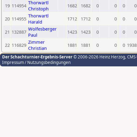
Thorwartl
19
114954
1682
1682
0
0
0
0
Christoph
Thorwartl
20
114955
1712
1712
0
0
0
0
Harald
Wolfesberger
21
132887
1423
1423
0
0
0
0
Paul
Zimmer
22
116829
1881
1881
0
0
0
1938
Christian
Der Schachturnier-Ergebnis-Server
© 2006-2026 Heinz Herzog
, CMS
Impressum / Nutzungsbedingungen