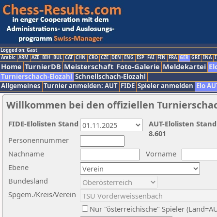
Logged on: Gast
Arabic
ARM
AZE
BIH
BUL
CAT
CHN
CRO
CZE
DEN
ENG
ESP
FAI
FIN
FRA
GER
GRE
INA
I
Home
TurnierDB
Meisterschaft
Foto-Galerie
Meldekartei
El
Turnierschach-Elozahl
Schnellschach-Elozahl
Allgemeines
Turnier anmelden: AUT
FIDE
Spieler anmelden
Elo AU
Willkommen bei den offiziellen Turnierscha
FIDE-Elolisten Stand
AUT-Elolisten Stand
8.601
Personennummer
Nachname
Vorname
Ebene
Bundesland
Spgem./Kreis/Verein
Nur "österreichische" Spieler (Land=A