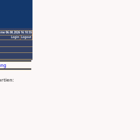
ime 06.08.2026 16:10:55
Login
Logout
artien: