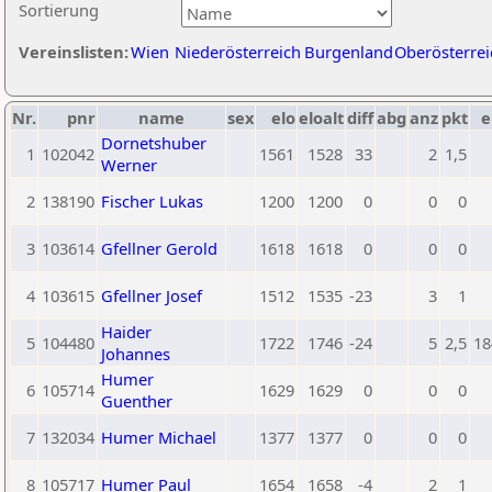
Sortierung
Vereinslisten:
Wien
Niederösterreich
Burgenland
Oberösterrei
Nr.
pnr
name
sex
elo
eloalt
diff
abg
anz
pkt
e
Dornetshuber
1
102042
1561
1528
33
2
1,5
Werner
2
138190
Fischer Lukas
1200
1200
0
0
0
3
103614
Gfellner Gerold
1618
1618
0
0
0
4
103615
Gfellner Josef
1512
1535
-23
3
1
Haider
5
104480
1722
1746
-24
5
2,5
18
Johannes
Humer
6
105714
1629
1629
0
0
0
Guenther
7
132034
Humer Michael
1377
1377
0
0
0
8
105717
Humer Paul
1654
1658
-4
2
1