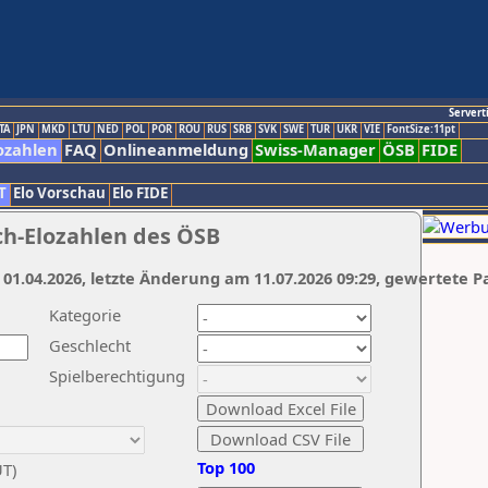
Servert
TA
JPN
MKD
LTU
NED
POL
POR
ROU
RUS
SRB
SVK
SWE
TUR
UKR
VIE
FontSize:11pt
ozahlen
FAQ
Onlineanmeldung
Swiss-Manager
ÖSB
FIDE
T
Elo Vorschau
Elo FIDE
ch-Elozahlen des ÖSB
 01.04.2026, letzte Änderung am 11.07.2026 09:29, gewertete P
Kategorie
Geschlecht
Spielberechtigung
Top 100
UT)