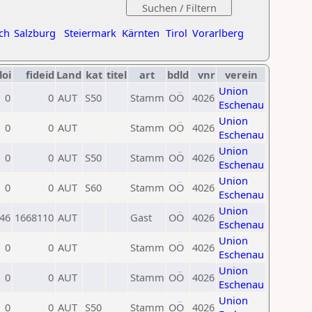
ch
Salzburg
Steiermark
Kärnten
Tirol
Vorarlberg
loi
fideid
Land
kat
titel
art
bdld
vnr
verein
Union
0
0
AUT
S50
Stamm
OÖ
4026
Eschenau
Union
0
0
AUT
Stamm
OÖ
4026
Eschenau
Union
0
0
AUT
S50
Stamm
OÖ
4026
Eschenau
Union
0
0
AUT
S60
Stamm
OÖ
4026
Eschenau
Union
46
1668110
AUT
Gast
OÖ
4026
Eschenau
Union
0
0
AUT
Stamm
OÖ
4026
Eschenau
Union
0
0
AUT
Stamm
OÖ
4026
Eschenau
Union
0
0
AUT
S50
Stamm
OÖ
4026