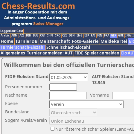
Logged on: Gast
Arabic
ARM
AZE
BIH
BUL
CAT
CHN
CRO
CZE
DEN
ENG
ESP
FAI
FIN
FRA
GER
GRE
INA
I
Home
TurnierDB
Meisterschaft
Foto-Galerie
Meldekartei
El
Turnierschach-Elozahl
Schnellschach-Elozahl
Allgemeines
Turnier anmelden: AUT
FIDE
Spieler anmelden
Elo AU
Willkommen bei den offiziellen Turnierscha
FIDE-Elolisten Stand
AUT-Elolisten Stand
13.945
Personennummer
Nachname
Vorname
Ebene
Bundesland
Spgem./Kreis/Verein
Nur "österreichische" Spieler (Land=A