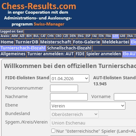
Logged on: Gast
Arabic
ARM
AZE
BIH
BUL
CAT
CHN
CRO
CZE
DEN
ENG
ESP
FAI
FIN
FRA
GER
GRE
INA
I
Home
TurnierDB
Meisterschaft
Foto-Galerie
Meldekartei
El
Turnierschach-Elozahl
Schnellschach-Elozahl
Allgemeines
Turnier anmelden: AUT
FIDE
Spieler anmelden
Elo AU
Willkommen bei den offiziellen Turnierscha
FIDE-Elolisten Stand
AUT-Elolisten Stand
13.945
Personennummer
Nachname
Vorname
Ebene
Bundesland
Spgem./Kreis/Verein
Nur "österreichische" Spieler (Land=A