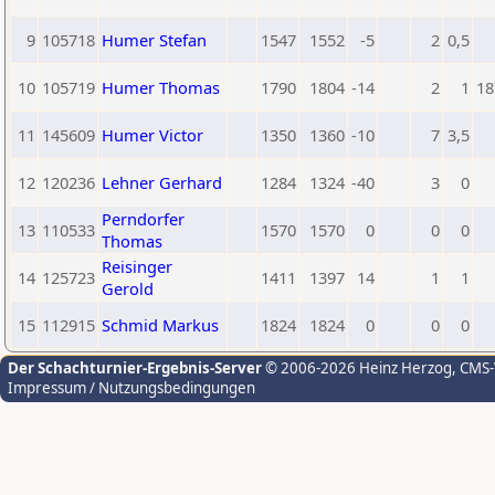
9
105718
Humer Stefan
1547
1552
-5
2
0,5
10
105719
Humer Thomas
1790
1804
-14
2
1
18
11
145609
Humer Victor
1350
1360
-10
7
3,5
12
120236
Lehner Gerhard
1284
1324
-40
3
0
Perndorfer
13
110533
1570
1570
0
0
0
Thomas
Reisinger
14
125723
1411
1397
14
1
1
Gerold
15
112915
Schmid Markus
1824
1824
0
0
0
Der Schachturnier-Ergebnis-Server
© 2006-2026 Heinz Herzog
, CMS
Impressum / Nutzungsbedingungen