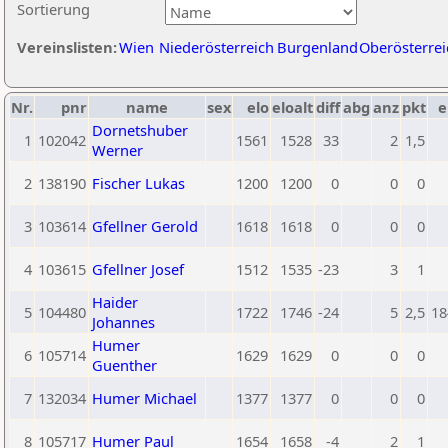
Sortierung
Vereinslisten:
Wien
Niederösterreich
Burgenland
Oberösterrei
Nr.
pnr
name
sex
elo
eloalt
diff
abg
anz
pkt
e
Dornetshuber
1
102042
1561
1528
33
2
1,5
Werner
2
138190
Fischer Lukas
1200
1200
0
0
0
3
103614
Gfellner Gerold
1618
1618
0
0
0
4
103615
Gfellner Josef
1512
1535
-23
3
1
Haider
5
104480
1722
1746
-24
5
2,5
18
Johannes
Humer
6
105714
1629
1629
0
0
0
Guenther
7
132034
Humer Michael
1377
1377
0
0
0
8
105717
Humer Paul
1654
1658
-4
2
1