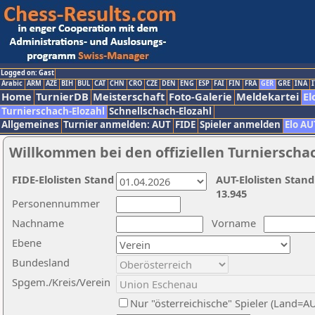
Logged on: Gast
Arabic
ARM
AZE
BIH
BUL
CAT
CHN
CRO
CZE
DEN
ENG
ESP
FAI
FIN
FRA
GER
GRE
INA
I
Home
TurnierDB
Meisterschaft
Foto-Galerie
Meldekartei
El
Turnierschach-Elozahl
Schnellschach-Elozahl
Allgemeines
Turnier anmelden: AUT
FIDE
Spieler anmelden
Elo AU
Willkommen bei den offiziellen Turnierscha
FIDE-Elolisten Stand
AUT-Elolisten Stand
13.945
Personennummer
Nachname
Vorname
Ebene
Bundesland
Spgem./Kreis/Verein
Nur "österreichische" Spieler (Land=A