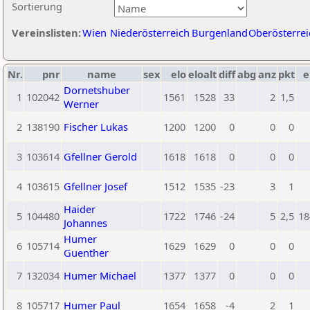
Sortierung
Vereinslisten:
Wien
Niederösterreich
Burgenland
Oberösterrei
Nr.
pnr
name
sex
elo
eloalt
diff
abg
anz
pkt
e
Dornetshuber
1
102042
1561
1528
33
2
1,5
Werner
2
138190
Fischer Lukas
1200
1200
0
0
0
3
103614
Gfellner Gerold
1618
1618
0
0
0
4
103615
Gfellner Josef
1512
1535
-23
3
1
Haider
5
104480
1722
1746
-24
5
2,5
18
Johannes
Humer
6
105714
1629
1629
0
0
0
Guenther
7
132034
Humer Michael
1377
1377
0
0
0
8
105717
Humer Paul
1654
1658
-4
2
1