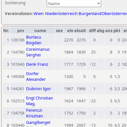
Sortierung
Vereinslisten:
Wien
Niederösterreich
Burgenland
Oberösterrei
Nr.
pnr
name
sex
elo
eloalt
diff
abg
anz
pkt
e
Burlacu
1
126106
2270
2270
0
0
0
22
Bogdan
Coreimariuc
2
134780
1864
1839
25
8
5
19
Serghei
3
101840
Denk Franz
1717
1729
-12
6
2
18
Dorfer
4
149308
1200
0
0
6
1,5
Alexander
5
144261
Dubinin Igor
1967
1966
1
6
3,5
20
Engl Christian
6
102513
1624
1647
-23
3
0,5
Mag.
Ferenczi
7
134758
1752
1750
2
5
2
18
Krisztian
Ganglberger
8
103440
1994
2007
-13
10
4,5
20