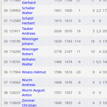
29
111960
1729
1708
21
11
6
18
Gerhard
Schaller
30
129903
1601
1600
1
6
2,5
17
Walter
Schatzl
31
112589
1615
1615
0
0
0
Herbert
Tauber
32
121811
2026
2010
16
5
2,5
20
Andreas
Wiesinger
33
116195
1629
1743
-114
16
5
17
Johann
Wiesinger
34
116200
2178
2167
11
10
6
22
Robert
Wilhelm
35
118741
1468
1474
-6
1
0,5
16
Walter
36
117904
Woess Helmut
1596
1616
-20
8
4
16
Wurm
37
116563
1668
1676
-8
4
2
17
Andreas
Wurm August
38
120227
1557
1557
0
0
0
Anton
Zimmer
39
116829
1849
1855
-6
6
3
19
Christian