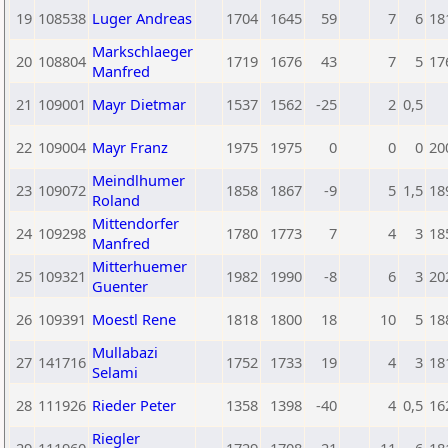
19
108538
Luger Andreas
1704
1645
59
7
6
18
Markschlaeger
20
108804
1719
1676
43
7
5
17
Manfred
21
109001
Mayr Dietmar
1537
1562
-25
2
0,5
22
109004
Mayr Franz
1975
1975
0
0
0
20
Meindlhumer
23
109072
1858
1867
-9
5
1,5
18
Roland
Mittendorfer
24
109298
1780
1773
7
4
3
18
Manfred
Mitterhuemer
25
109321
1982
1990
-8
6
3
20
Guenter
26
109391
Moestl Rene
1818
1800
18
10
5
18
Mullabazi
27
141716
1752
1733
19
4
3
18
Selami
28
111926
Rieder Peter
1358
1398
-40
4
0,5
16
Riegler