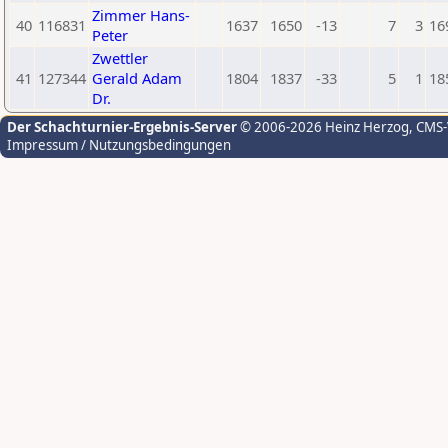
Zimmer Hans-
40
116831
1637
1650
-13
7
3
16
Peter
Zwettler
41
127344
Gerald Adam
1804
1837
-33
5
1
18
Dr.
Der Schachturnier-Ergebnis-Server
© 2006-2026 Heinz Herzog
, CMS
Impressum / Nutzungsbedingungen