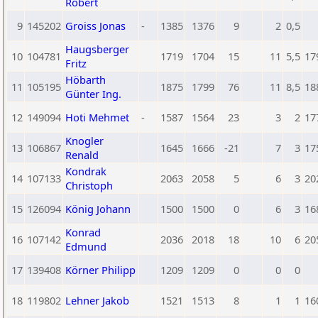
Robert
9
145202
Groiss Jonas
-
1385
1376
9
2
0,5
Haugsberger
10
104781
1719
1704
15
11
5,5
17
Fritz
Höbarth
11
105195
1875
1799
76
11
8,5
18
Günter Ing.
12
149094
Hoti Mehmet
-
1587
1564
23
3
2
17
Knogler
13
106867
1645
1666
-21
7
3
17
Renald
Kondrak
14
107133
2063
2058
5
6
3
20
Christoph
15
126094
König Johann
1500
1500
0
6
3
16
Konrad
16
107142
2036
2018
18
10
6
20
Edmund
17
139408
Körner Philipp
1209
1209
0
0
0
18
119802
Lehner Jakob
1521
1513
8
1
1
16