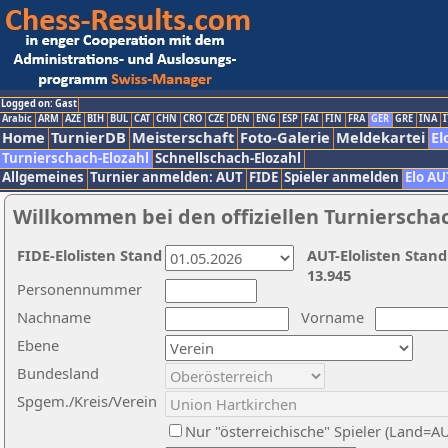
Logged on: Gast
Arabic
ARM
AZE
BIH
BUL
CAT
CHN
CRO
CZE
DEN
ENG
ESP
FAI
FIN
FRA
GER
GRE
INA
I
Home
TurnierDB
Meisterschaft
Foto-Galerie
Meldekartei
El
Turnierschach-Elozahl
Schnellschach-Elozahl
Allgemeines
Turnier anmelden: AUT
FIDE
Spieler anmelden
Elo AU
Willkommen bei den offiziellen Turnierscha
FIDE-Elolisten Stand
AUT-Elolisten Stand
13.945
Personennummer
Nachname
Vorname
Ebene
Bundesland
Spgem./Kreis/Verein
Nur "österreichische" Spieler (Land=A