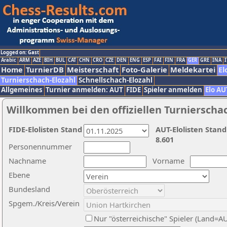
Logged on: Gast
Arabic
ARM
AZE
BIH
BUL
CAT
CHN
CRO
CZE
DEN
ENG
ESP
FAI
FIN
FRA
GER
GRE
INA
I
Home
TurnierDB
Meisterschaft
Foto-Galerie
Meldekartei
El
Turnierschach-Elozahl
Schnellschach-Elozahl
Allgemeines
Turnier anmelden: AUT
FIDE
Spieler anmelden
Elo AU
Willkommen bei den offiziellen Turnierscha
FIDE-Elolisten Stand
AUT-Elolisten Stand
8.601
Personennummer
Nachname
Vorname
Ebene
Bundesland
Spgem./Kreis/Verein
Nur "österreichische" Spieler (Land=A