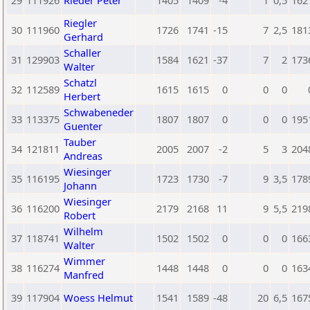
29
111926
Rieder Peter
1405
1409
-4
1
0,5
162
Riegler
30
111960
1726
1741
-15
7
2,5
181
Gerhard
Schaller
31
129903
1584
1621
-37
7
2
173
Walter
Schatzl
32
112589
1615
1615
0
0
0
Herbert
Schwabeneder
33
113375
1807
1807
0
0
0
195
Guenter
Tauber
34
121811
2005
2007
-2
5
3
204
Andreas
Wiesinger
35
116195
1723
1730
-7
9
3,5
178
Johann
Wiesinger
36
116200
2179
2168
11
9
5,5
219
Robert
Wilhelm
37
118741
1502
1502
0
0
0
166
Walter
Wimmer
38
116274
1448
1448
0
0
0
163
Manfred
39
117904
Woess Helmut
1541
1589
-48
20
6,5
167