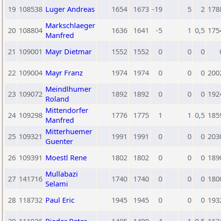
19
108538
Luger Andreas
1654
1673
-19
5
2
178
Markschlaeger
20
108804
1636
1641
-5
1
0,5
175
Manfred
21
109001
Mayr Dietmar
1552
1552
0
0
0
22
109004
Mayr Franz
1974
1974
0
0
0
200
Meindlhumer
23
109072
1892
1892
0
0
0
192
Roland
Mittendorfer
24
109298
1776
1775
1
1
0,5
185
Manfred
Mitterhuemer
25
109321
1991
1991
0
0
0
203
Guenter
26
109391
Moestl Rene
1802
1802
0
0
0
189
Mullabazi
27
141716
1740
1740
0
0
0
180
Selami
28
118732
Paul Eric
1945
1945
0
0
0
193