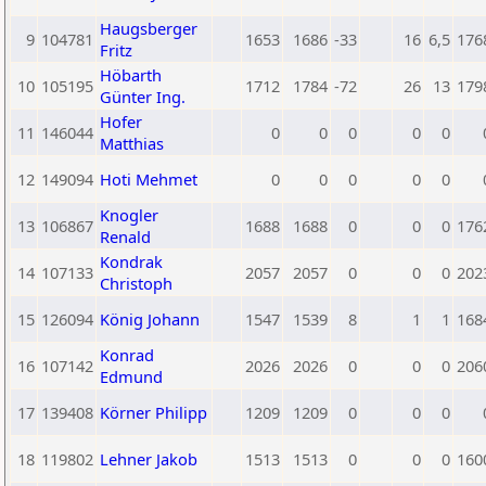
Haugsberger
9
104781
1653
1686
-33
16
6,5
176
Fritz
Höbarth
10
105195
1712
1784
-72
26
13
179
Günter Ing.
Hofer
11
146044
0
0
0
0
0
Matthias
12
149094
Hoti Mehmet
0
0
0
0
0
Knogler
13
106867
1688
1688
0
0
0
176
Renald
Kondrak
14
107133
2057
2057
0
0
0
202
Christoph
15
126094
König Johann
1547
1539
8
1
1
168
Konrad
16
107142
2026
2026
0
0
0
206
Edmund
17
139408
Körner Philipp
1209
1209
0
0
0
18
119802
Lehner Jakob
1513
1513
0
0
0
160