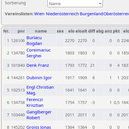
Sortierung
Vereinslisten:
Wien
Niederösterreich
Burgenland
Oberösterrei
Nr.
pnr
name
sex
elo
eloalt
diff
abg
anz
pkt
elo
Burlacu
1
126106
2270
2270
0
0
0
224
Bogdan
Coreimariuc
2
134780
1803
1803
0
0
0
185
Serghei
3
101840
Denk Franz
1793
1772
21
9
4
183
4
144261
Dubinin Igor
1917
1909
8
1
1
203
Engl Christian
5
102513
1641
1641
0
0
0
Mag.
Ferenczi
6
134758
1754
1757
-3
1
0,5
184
Krisztian
Ganglberger
7
103440
2011
2011
0
0
0
201
Robert
8
145202
Groiss Jonas
1364
1364
0
0
0