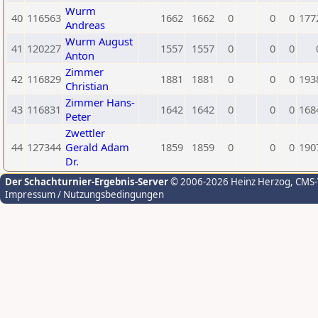
Wurm
40
116563
1662
1662
0
0
0
177
Andreas
Wurm August
41
120227
1557
1557
0
0
0
Anton
Zimmer
42
116829
1881
1881
0
0
0
193
Christian
Zimmer Hans-
43
116831
1642
1642
0
0
0
168
Peter
Zwettler
44
127344
Gerald Adam
1859
1859
0
0
0
190
Dr.
Der Schachturnier-Ergebnis-Server
© 2006-2026 Heinz Herzog
, CMS
Impressum / Nutzungsbedingungen