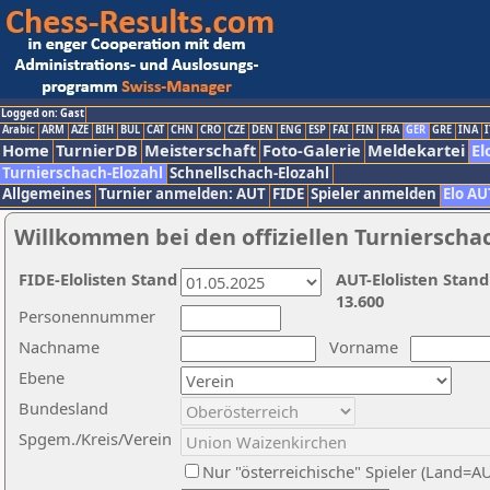
Logged on: Gast
Arabic
ARM
AZE
BIH
BUL
CAT
CHN
CRO
CZE
DEN
ENG
ESP
FAI
FIN
FRA
GER
GRE
INA
I
Home
TurnierDB
Meisterschaft
Foto-Galerie
Meldekartei
El
Turnierschach-Elozahl
Schnellschach-Elozahl
Allgemeines
Turnier anmelden: AUT
FIDE
Spieler anmelden
Elo AU
Willkommen bei den offiziellen Turnierscha
FIDE-Elolisten Stand
AUT-Elolisten Stand
13.600
Personennummer
Nachname
Vorname
Ebene
Bundesland
Spgem./Kreis/Verein
Nur "österreichische" Spieler (Land=A