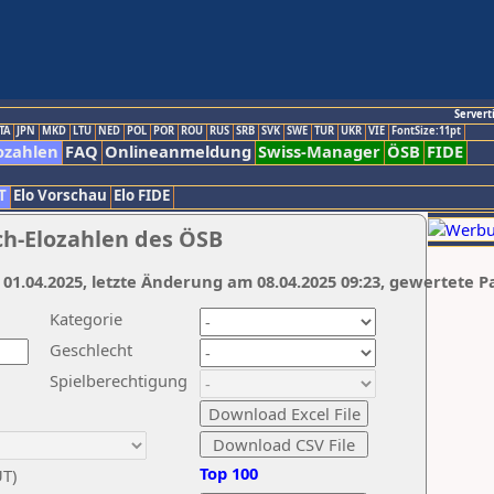
Servert
TA
JPN
MKD
LTU
NED
POL
POR
ROU
RUS
SRB
SVK
SWE
TUR
UKR
VIE
FontSize:11pt
ozahlen
FAQ
Onlineanmeldung
Swiss-Manager
ÖSB
FIDE
T
Elo Vorschau
Elo FIDE
ch-Elozahlen des ÖSB
 01.04.2025, letzte Änderung am 08.04.2025 09:23, gewertete P
Kategorie
Geschlecht
Spielberechtigung
Top 100
UT)