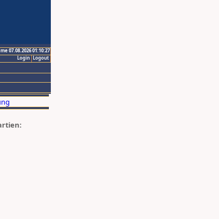
ime 07.08.2026 01:10:27
Login
Logout
artien: