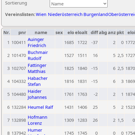
Sortierung
Vereinslisten:
Wien
Niederösterreich
Burgenland
Oberösterrei
Nr.
pnr
name
sex
elo
eloalt
diff
abg
anz
pkt
elo
Auinger
1
100411
1685
1722
-37
2
0
1772
Friedrich
Buchmair
2
101470
1527
1511
16
5
2,5
1727
Rudolf
Fattinger
3
102707
1825
1840
-15
6
2,5
1870
Matthias
Habacher
4
104332
1816
1831
-15
6
3
1869
Stefan
Haider
5
104480
1761
1763
-2
2
1
1874
Johannes
6
132284
Heumel Ralf
1431
1406
25
5
2
1523
Hofmann
7
132898
1309
1283
26
2
1,5
0
Lorenz
Humer
8
137942
1745
1745
0
0
0
1754