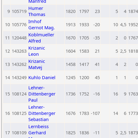
Manfred
Humer
9
105719
1820
1797
23
5
4
1874
Thomas
Imhof
10
105776
1913
1933
-20
10
4,5
1952
Gernot Mag.
Koblmueller
11
120448
1670
1705
-35
2
0
1767
Alfred
Krizanic
12
143263
1604
1583
21
5
2,5
1818
Leon
Krizanic
13
143262
1458
1417
41
4
2
0
Matvej
14
143249
Kuhlo Daniel
1245
1200
45
1
1
0
Lehner-
15
108124
Dittenberger
1736
1752
-16
16
9
1763
Paul
Lehner-
16
108125
Dittenberger
1676
1783
-107
14
6
1773
Sebastian
Lernbeiss
17
108109
Gerhard
1825
1836
-11
5
2,5
1873