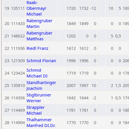
Raab-
19
135111
Obermayr
1720
1732
-12
10
5
16
Michael
Rabengruber
20
111433
1849
1849
0
0
0
18
Martin
Rabengruber
21
148622
1202
0
0
5
0,5
Matthias
22
111936
Riedl Franz
1612
1612
0
0
0
23
121509
Schmid Florian
1996
1996
0
0
0
20
Schmid
24
123424
1719
1719
0
0
0
17
Michael DI
Standhartinger
25
135810
2007
1997
10
2
1,5
20
Joachim
Stiglbrunner
26
114356
1642
1644
-2
1
0,5
17
Werner
Strappler
27
114469
1781
1781
0
0
0
18
Michael
Thalhammer
28
114904
1770
1770
0
0
0
18
Manfred DI.Dr.