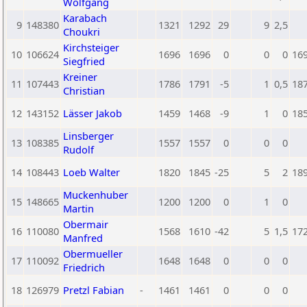
Wolfgang
Karabach
9
148380
1321
1292
29
9
2,5
Choukri
Kirchsteiger
10
106624
1696
1696
0
0
0
16
Siegfried
Kreiner
11
107443
1786
1791
-5
1
0,5
18
Christian
12
143152
Lässer Jakob
1459
1468
-9
1
0
18
Linsberger
13
108385
1557
1557
0
0
0
Rudolf
14
108443
Loeb Walter
1820
1845
-25
5
2
18
Muckenhuber
15
148665
1200
1200
0
1
0
Martin
Obermair
16
110080
1568
1610
-42
5
1,5
17
Manfred
Obermueller
17
110092
1648
1648
0
0
0
Friedrich
18
126979
Pretzl Fabian
-
1461
1461
0
0
0