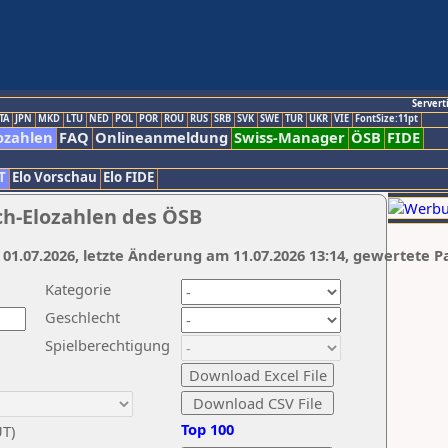
Servert
TA
JPN
MKD
LTU
NED
POL
POR
ROU
RUS
SRB
SVK
SWE
TUR
UKR
VIE
FontSize:11pt
ozahlen
FAQ
Onlineanmeldung
Swiss-Manager
ÖSB
FIDE
T
Elo Vorschau
Elo FIDE
ch-Elozahlen des ÖSB
 01.07.2026, letzte Änderung am 11.07.2026 13:14, gewertete P
Kategorie
Geschlecht
Spielberechtigung
Top 100
UT)