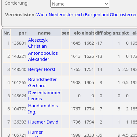
Sortierung
Vereinslisten:
Wien
Niederösterreich
Burgenland
Oberösterrei
Nr.
pnr
name
sex
elo
eloalt
diff
abg
anz
pkt
el
Aleszczyk
1
135801
1645
1662
-17
1
0
19
Christian
Antonopoulos
2
143221
1613
1626
-13
1
0
17
Alexander
3
148540
Berger Horst
1765
1751
14
5
2,5
19
Brandstaetter
4
101265
1908
1905
3
1
0,5
19
Gerhard
Deisenhammer
5
148624
0
0
0
0
0
Lennis
Haudum Alois
6
104772
1767
1774
-7
5
2
18
Ing.
7
136393
Huemer David
1796
1794
2
1
1
18
Humer
8
105721
1998
2033
-35
9
4,5
20