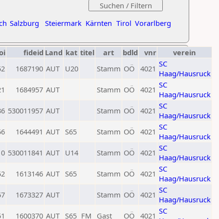
ch
Salzburg
Steiermark
Kärnten
Tirol
Vorarlberg
oi
fideid
Land
kat
titel
art
bdld
vnr
verein
SC
52
1687190
AUT
U20
Stamm
OÖ
4021
Haag/Hausruck
SC
21
1684957
AUT
Stamm
OÖ
4021
Haag/Hausruck
SC
36
530011957
AUT
Stamm
OÖ
4021
Haag/Hausruck
SC
56
1644491
AUT
S65
Stamm
OÖ
4021
Haag/Hausruck
SC
0
530011841
AUT
U14
Stamm
OÖ
4021
Haag/Hausruck
SC
52
1613146
AUT
S65
Stamm
OÖ
4021
Haag/Hausruck
SC
57
1673327
AUT
Stamm
OÖ
4021
Haag/Hausruck
SC
51
1600370
AUT
S65
FM
Gast
OÖ
4021