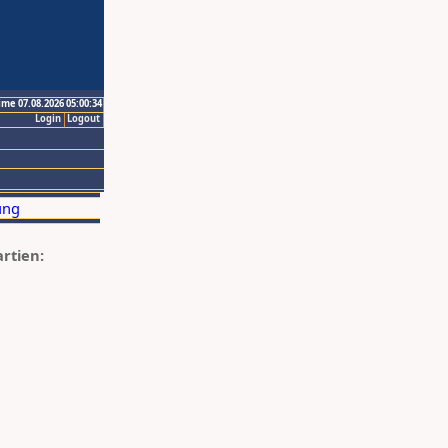
ime 07.08.2026 05:00:34
Login
Logout
artien: