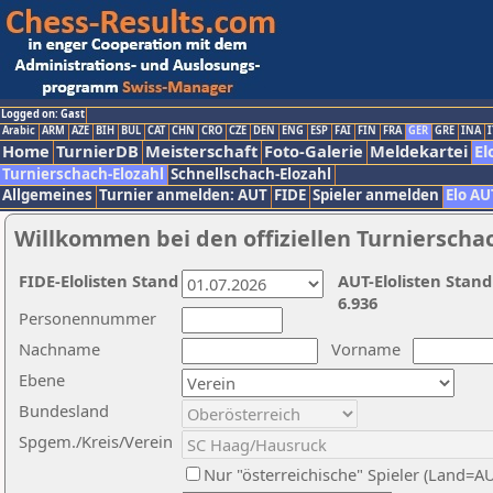
Logged on: Gast
Arabic
ARM
AZE
BIH
BUL
CAT
CHN
CRO
CZE
DEN
ENG
ESP
FAI
FIN
FRA
GER
GRE
INA
I
Home
TurnierDB
Meisterschaft
Foto-Galerie
Meldekartei
El
Turnierschach-Elozahl
Schnellschach-Elozahl
Allgemeines
Turnier anmelden: AUT
FIDE
Spieler anmelden
Elo AU
Willkommen bei den offiziellen Turnierscha
FIDE-Elolisten Stand
AUT-Elolisten Stand
6.936
Personennummer
Nachname
Vorname
Ebene
Bundesland
Spgem./Kreis/Verein
Nur "österreichische" Spieler (Land=A