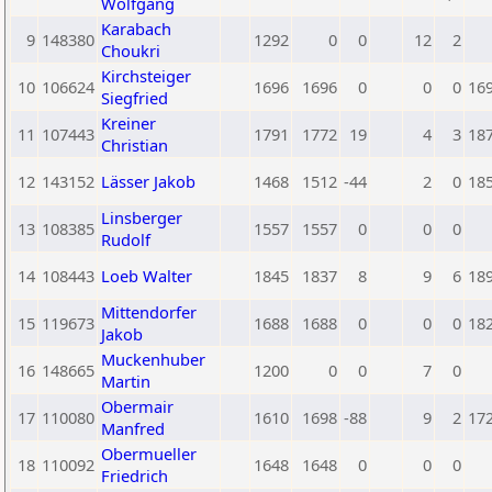
Wolfgang
Karabach
9
148380
1292
0
0
12
2
Choukri
Kirchsteiger
10
106624
1696
1696
0
0
0
16
Siegfried
Kreiner
11
107443
1791
1772
19
4
3
18
Christian
12
143152
Lässer Jakob
1468
1512
-44
2
0
18
Linsberger
13
108385
1557
1557
0
0
0
Rudolf
14
108443
Loeb Walter
1845
1837
8
9
6
18
Mittendorfer
15
119673
1688
1688
0
0
0
18
Jakob
Muckenhuber
16
148665
1200
0
0
7
0
Martin
Obermair
17
110080
1610
1698
-88
9
2
17
Manfred
Obermueller
18
110092
1648
1648
0
0
0
Friedrich