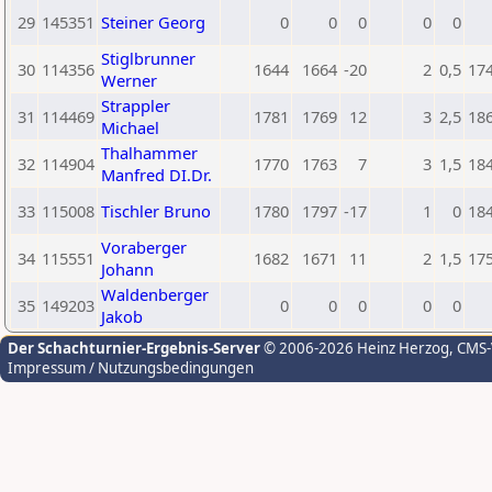
29
145351
Steiner Georg
0
0
0
0
0
Stiglbrunner
30
114356
1644
1664
-20
2
0,5
17
Werner
Strappler
31
114469
1781
1769
12
3
2,5
18
Michael
Thalhammer
32
114904
1770
1763
7
3
1,5
18
Manfred DI.Dr.
33
115008
Tischler Bruno
1780
1797
-17
1
0
18
Voraberger
34
115551
1682
1671
11
2
1,5
17
Johann
Waldenberger
35
149203
0
0
0
0
0
Jakob
Der Schachturnier-Ergebnis-Server
© 2006-2026 Heinz Herzog
, CMS
Impressum / Nutzungsbedingungen