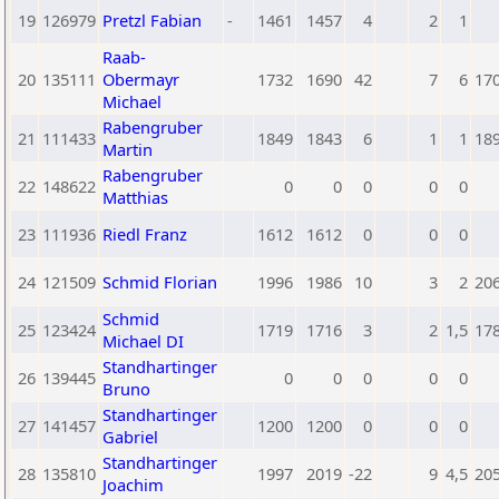
19
126979
Pretzl Fabian
-
1461
1457
4
2
1
Raab-
20
135111
Obermayr
1732
1690
42
7
6
17
Michael
Rabengruber
21
111433
1849
1843
6
1
1
18
Martin
Rabengruber
22
148622
0
0
0
0
0
Matthias
23
111936
Riedl Franz
1612
1612
0
0
0
24
121509
Schmid Florian
1996
1986
10
3
2
20
Schmid
25
123424
1719
1716
3
2
1,5
17
Michael DI
Standhartinger
26
139445
0
0
0
0
0
Bruno
Standhartinger
27
141457
1200
1200
0
0
0
Gabriel
Standhartinger
28
135810
1997
2019
-22
9
4,5
20
Joachim