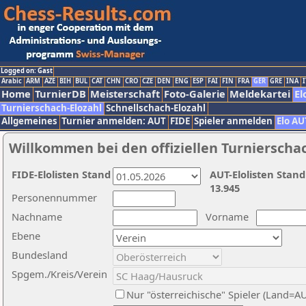
Logged on: Gast
Arabic
ARM
AZE
BIH
BUL
CAT
CHN
CRO
CZE
DEN
ENG
ESP
FAI
FIN
FRA
GER
GRE
INA
I
Home
TurnierDB
Meisterschaft
Foto-Galerie
Meldekartei
El
Turnierschach-Elozahl
Schnellschach-Elozahl
Allgemeines
Turnier anmelden: AUT
FIDE
Spieler anmelden
Elo AU
Willkommen bei den offiziellen Turnierscha
FIDE-Elolisten Stand
AUT-Elolisten Stand
13.945
Personennummer
Nachname
Vorname
Ebene
Bundesland
Spgem./Kreis/Verein
Nur "österreichische" Spieler (Land=A