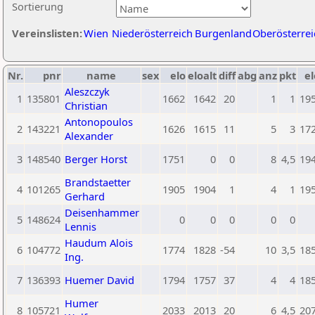
Sortierung
Vereinslisten:
Wien
Niederösterreich
Burgenland
Oberösterrei
Nr.
pnr
name
sex
elo
eloalt
diff
abg
anz
pkt
el
Aleszczyk
1
135801
1662
1642
20
1
1
19
Christian
Antonopoulos
2
143221
1626
1615
11
5
3
17
Alexander
3
148540
Berger Horst
1751
0
0
8
4,5
19
Brandstaetter
4
101265
1905
1904
1
4
1
19
Gerhard
Deisenhammer
5
148624
0
0
0
0
0
Lennis
Haudum Alois
6
104772
1774
1828
-54
10
3,5
18
Ing.
7
136393
Huemer David
1794
1757
37
4
4
18
Humer
8
105721
2033
2013
20
6
4,5
20