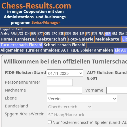
Logged on: Gast
Arabic
ARM
AZE
BIH
BUL
CAT
CHN
CRO
CZE
DEN
ENG
ESP
FAI
FIN
FRA
GER
GRE
INA
I
Home
TurnierDB
Meisterschaft
Foto-Galerie
Meldekartei
El
Turnierschach-Elozahl
Schnellschach-Elozahl
Allgemeines
Turnier anmelden: AUT
FIDE
Spieler anmelden
Elo AU
Willkommen bei den offiziellen Turnierscha
FIDE-Elolisten Stand
AUT-Elolisten Stand
8.601
Personennummer
Nachname
Vorname
Ebene
Bundesland
Spgem./Kreis/Verein
Nur "österreichische" Spieler (Land=A