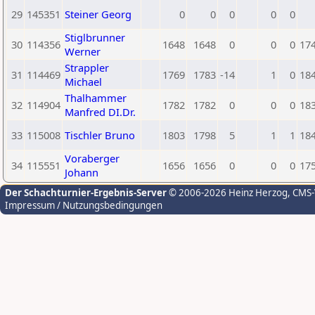
29
145351
Steiner Georg
0
0
0
0
0
Stiglbrunner
30
114356
1648
1648
0
0
0
17
Werner
Strappler
31
114469
1769
1783
-14
1
0
18
Michael
Thalhammer
32
114904
1782
1782
0
0
0
18
Manfred DI.Dr.
33
115008
Tischler Bruno
1803
1798
5
1
1
18
Voraberger
34
115551
1656
1656
0
0
0
17
Johann
Der Schachturnier-Ergebnis-Server
© 2006-2026 Heinz Herzog
, CMS
Impressum / Nutzungsbedingungen