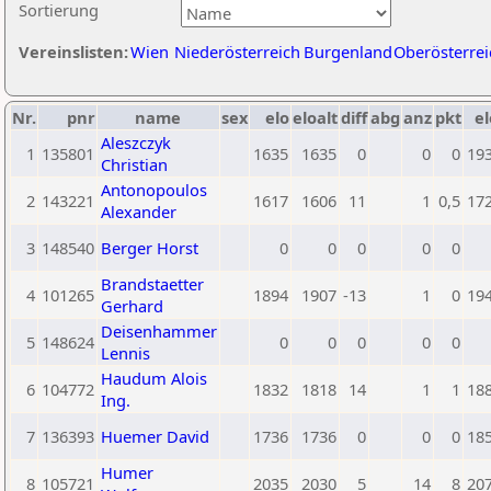
Sortierung
Vereinslisten:
Wien
Niederösterreich
Burgenland
Oberösterrei
Nr.
pnr
name
sex
elo
eloalt
diff
abg
anz
pkt
el
Aleszczyk
1
135801
1635
1635
0
0
0
19
Christian
Antonopoulos
2
143221
1617
1606
11
1
0,5
17
Alexander
3
148540
Berger Horst
0
0
0
0
0
Brandstaetter
4
101265
1894
1907
-13
1
0
19
Gerhard
Deisenhammer
5
148624
0
0
0
0
0
Lennis
Haudum Alois
6
104772
1832
1818
14
1
1
18
Ing.
7
136393
Huemer David
1736
1736
0
0
0
18
Humer
8
105721
2035
2030
5
14
8
20