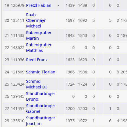
19
126979
Pretzl Fabian
-
1439
1439
0
0
0
Raab-
20
135111
Obermayr
1697
1692
5
5
2
17
Michael
Rabengruber
21
111433
1843
1843
0
0
0
18
Martin
Rabengruber
22
148622
0
0
0
0
0
Matthias
23
111936
Riedl Franz
1623
1623
0
0
0
24
121509
Schmid Florian
1986
1986
0
0
0
20
Schmid
25
123424
1724
1724
0
0
0
17
Michael DI
Standhartinger
26
139445
0
0
0
0
0
Bruno
Standhartinger
27
141457
1200
1200
0
1
0
Gabriel
Standhartinger
28
135810
1973
1972
1
6
4
19
Joachim