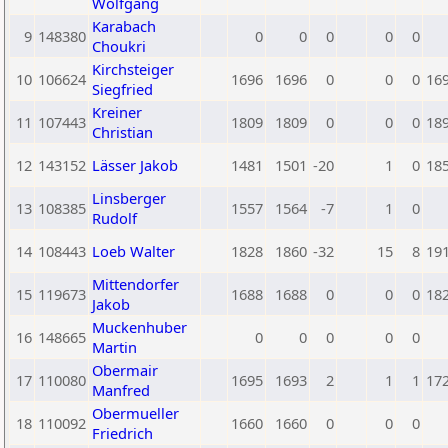
Wolfgang
Karabach
9
148380
0
0
0
0
0
Choukri
Kirchsteiger
10
106624
1696
1696
0
0
0
16
Siegfried
Kreiner
11
107443
1809
1809
0
0
0
18
Christian
12
143152
Lässer Jakob
1481
1501
-20
1
0
18
Linsberger
13
108385
1557
1564
-7
1
0
Rudolf
14
108443
Loeb Walter
1828
1860
-32
15
8
19
Mittendorfer
15
119673
1688
1688
0
0
0
18
Jakob
Muckenhuber
16
148665
0
0
0
0
0
Martin
Obermair
17
110080
1695
1693
2
1
1
17
Manfred
Obermueller
18
110092
1660
1660
0
0
0
Friedrich