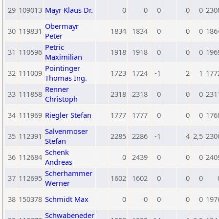
29
109013
Mayr Klaus Dr.
0
0
0
0
0
230
Obermayr
30
119831
1834
1834
0
0
0
186
Peter
Petric
31
110596
1918
1918
0
0
0
196
Maximilian
Pointinger
32
111009
1723
1724
-1
2
1
177
Thomas Ing.
Renner
33
111858
2318
2318
0
0
0
231
Christoph
34
111969
Riegler Stefan
1777
1777
0
0
0
176
Salvenmoser
35
112391
2285
2286
-1
4
2,5
230
Stefan
Schenk
36
112684
0
2439
0
0
0
240
Andreas
Scherhammer
37
112695
1602
1602
0
0
0
Werner
38
150378
Schmidt Max
0
0
0
0
0
197
Schwabeneder