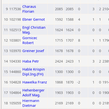
Charaus
9
117536
2085
2085
0
3
2
210
Florian
10
102198
Ebner Gernot
1592
1588
4
1
1
Engl Christian
11
102513
1624
1624
0
0
0
Mag.
Gornicec
12
103801
1715
1707
8
1
1
179
Robert
13
103970
Greiner Josef
1678
1678
0
0
0
14
104330
Haba Petr
2424
2423
1
3
2
238
Hable Krispin
15
144860
1300
1300
0
0
0
Dipl.Ing.(FH)
16
104828
Hawelka Franz
1868
1870
-2
1
0
191
Hehenberger
17
104864
1903
1903
0
0
0
190
Adolf Mag.
Hiermann
18
105059
2169
2169
0
0
0
218
Dietmar