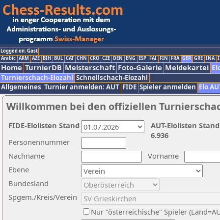
Logged on: Gast
Arabic
ARM
AZE
BIH
BUL
CAT
CHN
CRO
CZE
DEN
ENG
ESP
FAI
FIN
FRA
GER
GRE
INA
I
Home
TurnierDB
Meisterschaft
Foto-Galerie
Meldekartei
El
Turnierschach-Elozahl
Schnellschach-Elozahl
Allgemeines
Turnier anmelden: AUT
FIDE
Spieler anmelden
Elo AU
Willkommen bei den offiziellen Turnierscha
FIDE-Elolisten Stand
AUT-Elolisten Stand
6.936
Personennummer
Nachname
Vorname
Ebene
Bundesland
Spgem./Kreis/Verein
Nur "österreichische" Spieler (Land=A