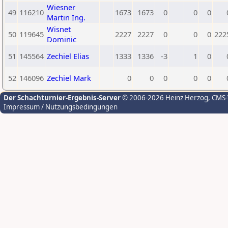
Wiesner
49
116210
1673
1673
0
0
0
Martin Ing.
Wisnet
50
119645
2227
2227
0
0
0
222
Dominic
51
145564
Zechiel Elias
1333
1336
-3
1
0
52
146096
Zechiel Mark
0
0
0
0
0
Der Schachturnier-Ergebnis-Server
© 2006-2026 Heinz Herzog
, CMS
Impressum / Nutzungsbedingungen