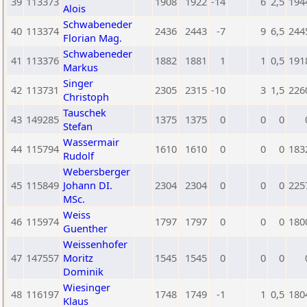
39
113373
1908
1922
-14
6
2,5
194
Alois
Schwabeneder
40
113374
2436
2443
-7
9
6,5
244
Florian Mag.
Schwabeneder
41
113376
1882
1881
1
1
0,5
191
Markus
Singer
42
113731
2305
2315
-10
3
1,5
226
Christoph
Tauschek
43
149285
1375
1375
0
0
0
Stefan
Wassermair
44
115794
1610
1610
0
0
0
183
Rudolf
Webersberger
45
115849
Johann DI.
2304
2304
0
0
0
225
MSc.
Weiss
46
115974
1797
1797
0
0
0
180
Guenther
Weissenhofer
47
147557
Moritz
1545
1545
0
0
0
Dominik
Wiesinger
48
116197
1748
1749
-1
1
0,5
180
Klaus