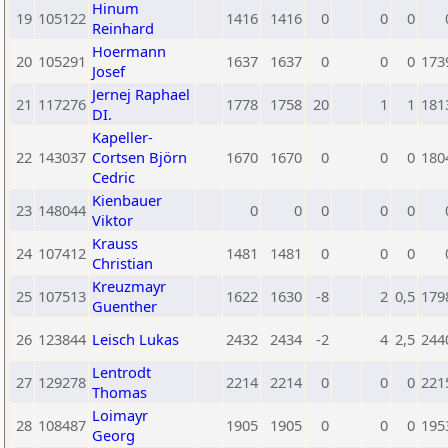
Hinum
19
105122
1416
1416
0
0
0
Reinhard
Hoermann
20
105291
1637
1637
0
0
0
173
Josef
Jernej Raphael
21
117276
1778
1758
20
1
1
181
DI.
Kapeller-
22
143037
Cortsen Björn
1670
1670
0
0
0
180
Cedric
Kienbauer
23
148044
0
0
0
0
0
Viktor
Krauss
24
107412
1481
1481
0
0
0
Christian
Kreuzmayr
25
107513
1622
1630
-8
2
0,5
179
Guenther
26
123844
Leisch Lukas
2432
2434
-2
4
2,5
244
Lentrodt
27
129278
2214
2214
0
0
0
221
Thomas
Loimayr
28
108487
1905
1905
0
0
0
195
Georg