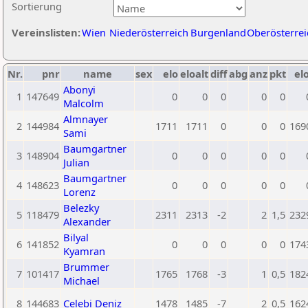
Sortierung
Vereinslisten:
Wien
Niederösterreich
Burgenland
Oberösterrei
Nr.
pnr
name
sex
elo
eloalt
diff
abg
anz
pkt
elo
Abonyi
1
147649
0
0
0
0
0
Malcolm
Almnayer
2
144984
1711
1711
0
0
0
169
Sami
Baumgartner
3
148904
0
0
0
0
0
Julian
Baumgartner
4
148623
0
0
0
0
0
Lorenz
Belezky
5
118479
2311
2313
-2
2
1,5
232
Alexander
Bilyal
6
141852
0
0
0
0
0
174
Kyamran
Brummer
7
101417
1765
1768
-3
1
0,5
182
Michael
8
144683
Celebi Deniz
1478
1485
-7
2
0,5
162