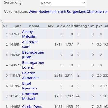
Sortierung
Vereinslisten:
Wien
Niederösterreich
Burgenland
Oberösterrei
Nr.
pnr
name
sex
elo
eloalt
diff
abg
anz
pkt
el
Abonyi
1
147649
0
0
0
0
0
Malcolm
Almnayer
2
144984
1711
1707
4
1
0,5
16
Sami
Baumgartner
3
148904
0
0
0
0
0
Julian
Baumgartner
4
148623
0
0
0
0
0
Lorenz
Belezky
5
118479
2313
2311
2
3
2,5
23
Alexander
Bilyal
6
141852
0
0
0
0
0
17
Kyamran
Brummer
7
101417
1768
1792
-24
6
1
18
Michael
8
144683
Celebi Deniz
1485
1435
50
7
2,5
16