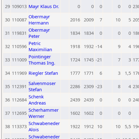
29
109013
Mayr Klaus Dr.
0
0
0
0
0
23
Obermayr
30
110087
2016
2009
7
10
5
20
Hermann
Obermayr
31
119831
1834
1834
0
0
0
18
Peter
Petric
32
110596
1918
1932
-14
9
4
19
Maximilian
Pointinger
33
111009
1724
1745
-21
7
3
17
Thomas Ing.
34
111969
Riegler Stefan
1777
1771
6
3
1,5
17
Salvenmoser
35
112391
2286
2309
-23
8
4
23
Stefan
Schenk
36
112684
2439
2439
0
0
0
24
Andreas
Scherhammer
37
112695
1602
1602
0
0
0
Werner
Schwabeneder
38
113373
1922
1912
10
10
5,5
19
Alois
Schwabeneder