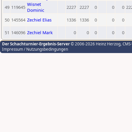
Wisnet
49
119645
2227
2227
0
0
0
22
Dominic
50
145564
Zechiel Elias
1336
1336
0
0
0
51
146096
Zechiel Mark
0
0
0
0
0
Der Schachturnier-Ergebnis-Server
© 2006-2026 Heinz Herzog
, CMS
Impressum / Nutzungsbedingungen