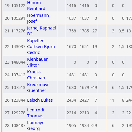
Hinum
19
105122
1416
1416
0
0
0
Reinhard
Hoermann
20
105291
1637
1637
0
0
0
17
Josef
Jernej Raphael
21
117276
1758
1785
-27
3
0,5
18
DI.
Kapeller-
22
143037
Cortsen Björn
1670
1651
19
2
1,5
18
Cedric
Kienbauer
23
148044
0
0
0
0
0
Viktor
Krauss
24
107412
1481
1481
0
0
0
Christian
Kreuzmayr
25
107513
1630
1679
-49
6
1,5
17
Guenther
26
123844
Leisch Lukas
2434
2427
7
11
8
24
Lentrodt
27
129278
2214
2210
4
2
2
22
Thomas
Loimayr
28
108487
1905
1934
-29
6
2
19
Georg