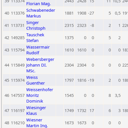
39
113374
2443
2428
15
11
10,5
24
Florian Mag.
Schwabeneder
40
113376
1881
1908
-27
5
0,5
19
Markus
Singer
41
113731
2315
2323
-8
2
1
22
Christoph
Tauschek
42
149285
1375
0
0
5
2
Stefan
Wassermair
43
115794
1610
1610
0
0
0
18
Rudolf
Webersberger
44
115849
Johann DI.
2304
2304
0
0
0
22
MSc.
Weiss
45
115974
1797
1816
-19
2
0
18
Guenther
Weissenhofer
46
147557
Moritz
1545
0
0
8
3,5
Dominik
Wiesinger
47
116197
1749
1732
17
6
3
18
Klaus
Wiesner
48
116210
1673
1673
0
0
0
Martin Ing.