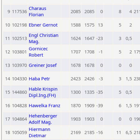
Charaus
9
117536
2085
2085
0
8
4
21
Florian
10
102198
Ebner Gernot
1588
1575
13
5
2
Engl Christian
11
102513
1624
1647
-23
3
0,5
Mag.
Gornicec
12
103801
1707
1708
-1
5
2
17
Robert
13
103970
Greiner Josef
1678
1678
0
0
0
14
104330
Haba Petr
2423
2426
-3
3
1,5
23
Hable Krispin
15
144860
1300
1335
-35
5
0,5
Dipl.Ing.(FH)
16
104828
Hawelka Franz
1870
1909
-39
6
1,5
19
Hehenberger
17
104864
1903
1903
0
0
0
19
Adolf Mag.
Hiermann
18
105059
2169
2185
-16
11
6,5
21
Dietmar