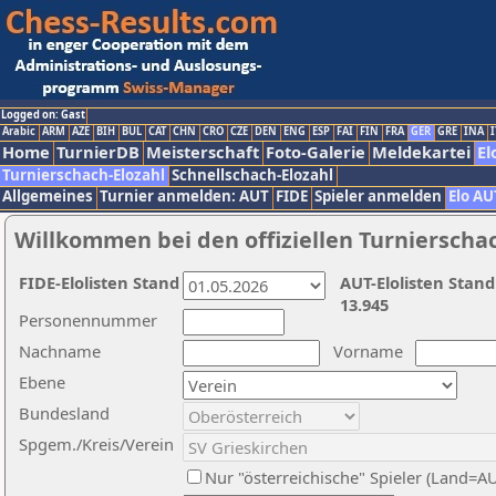
Logged on: Gast
Arabic
ARM
AZE
BIH
BUL
CAT
CHN
CRO
CZE
DEN
ENG
ESP
FAI
FIN
FRA
GER
GRE
INA
I
Home
TurnierDB
Meisterschaft
Foto-Galerie
Meldekartei
El
Turnierschach-Elozahl
Schnellschach-Elozahl
Allgemeines
Turnier anmelden: AUT
FIDE
Spieler anmelden
Elo AU
Willkommen bei den offiziellen Turnierscha
FIDE-Elolisten Stand
AUT-Elolisten Stand
13.945
Personennummer
Nachname
Vorname
Ebene
Bundesland
Spgem./Kreis/Verein
Nur "österreichische" Spieler (Land=A