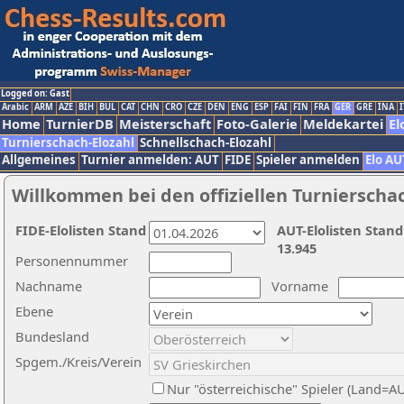
Logged on: Gast
Arabic
ARM
AZE
BIH
BUL
CAT
CHN
CRO
CZE
DEN
ENG
ESP
FAI
FIN
FRA
GER
GRE
INA
I
Home
TurnierDB
Meisterschaft
Foto-Galerie
Meldekartei
El
Turnierschach-Elozahl
Schnellschach-Elozahl
Allgemeines
Turnier anmelden: AUT
FIDE
Spieler anmelden
Elo AU
Willkommen bei den offiziellen Turnierscha
FIDE-Elolisten Stand
AUT-Elolisten Stand
13.945
Personennummer
Nachname
Vorname
Ebene
Bundesland
Spgem./Kreis/Verein
Nur "österreichische" Spieler (Land=A