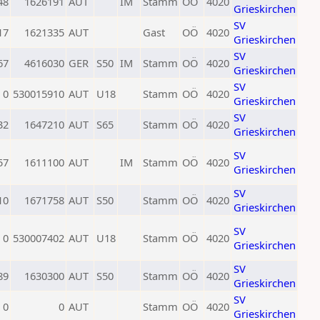
48
1626191
AUT
IM
Stamm
OÖ
4020
Grieskirchen
SV
17
1621335
AUT
Gast
OÖ
4020
Grieskirchen
SV
67
4616030
GER
S50
IM
Stamm
OÖ
4020
Grieskirchen
SV
0
530015910
AUT
U18
Stamm
OÖ
4020
Grieskirchen
SV
32
1647210
AUT
S65
Stamm
OÖ
4020
Grieskirchen
SV
57
1611100
AUT
IM
Stamm
OÖ
4020
Grieskirchen
SV
10
1671758
AUT
S50
Stamm
OÖ
4020
Grieskirchen
SV
0
530007402
AUT
U18
Stamm
OÖ
4020
Grieskirchen
SV
89
1630300
AUT
S50
Stamm
OÖ
4020
Grieskirchen
SV
0
0
AUT
Stamm
OÖ
4020
Grieskirchen