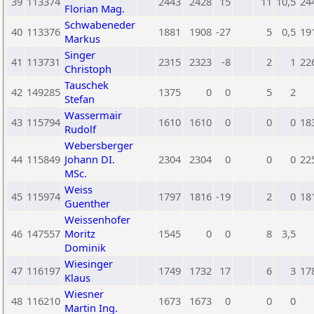
39
113374
2443
2428
15
11
10,5
24
Florian Mag.
Schwabeneder
40
113376
1881
1908
-27
5
0,5
19
Markus
Singer
41
113731
2315
2323
-8
2
1
22
Christoph
Tauschek
42
149285
1375
0
0
5
2
Stefan
Wassermair
43
115794
1610
1610
0
0
0
18
Rudolf
Webersberger
44
115849
Johann DI.
2304
2304
0
0
0
22
MSc.
Weiss
45
115974
1797
1816
-19
2
0
18
Guenther
Weissenhofer
46
147557
Moritz
1545
0
0
8
3,5
Dominik
Wiesinger
47
116197
1749
1732
17
6
3
17
Klaus
Wiesner
48
116210
1673
1673
0
0
0
Martin Ing.