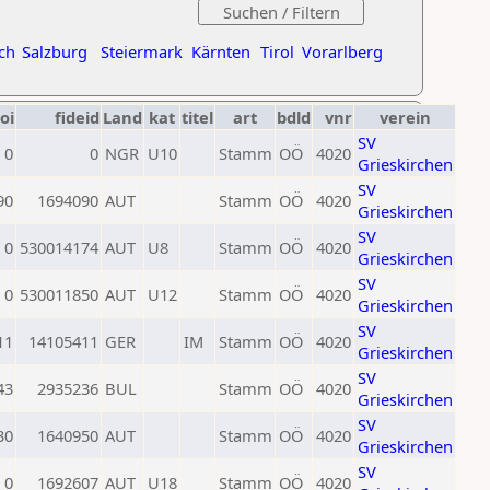
ch
Salzburg
Steiermark
Kärnten
Tirol
Vorarlberg
oi
fideid
Land
kat
titel
art
bdld
vnr
verein
SV
0
0
NGR
U10
Stamm
OÖ
4020
Grieskirchen
SV
90
1694090
AUT
Stamm
OÖ
4020
Grieskirchen
SV
0
530014174
AUT
U8
Stamm
OÖ
4020
Grieskirchen
SV
0
530011850
AUT
U12
Stamm
OÖ
4020
Grieskirchen
SV
11
14105411
GER
IM
Stamm
OÖ
4020
Grieskirchen
SV
43
2935236
BUL
Stamm
OÖ
4020
Grieskirchen
SV
30
1640950
AUT
Stamm
OÖ
4020
Grieskirchen
SV
0
1692607
AUT
U18
Stamm
OÖ
4020