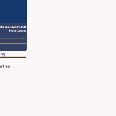
ime 08.08.2026 06:27:59
Login
Logout
artien: