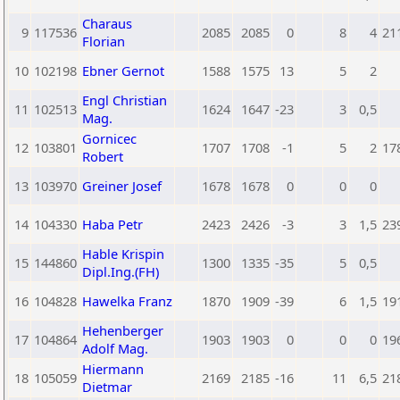
Charaus
9
117536
2085
2085
0
8
4
21
Florian
10
102198
Ebner Gernot
1588
1575
13
5
2
Engl Christian
11
102513
1624
1647
-23
3
0,5
Mag.
Gornicec
12
103801
1707
1708
-1
5
2
17
Robert
13
103970
Greiner Josef
1678
1678
0
0
0
14
104330
Haba Petr
2423
2426
-3
3
1,5
23
Hable Krispin
15
144860
1300
1335
-35
5
0,5
Dipl.Ing.(FH)
16
104828
Hawelka Franz
1870
1909
-39
6
1,5
19
Hehenberger
17
104864
1903
1903
0
0
0
19
Adolf Mag.
Hiermann
18
105059
2169
2185
-16
11
6,5
21
Dietmar