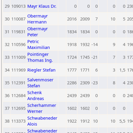
29
109013
Mayr Klaus Dr.
0
0
0
0
0
23
Obermayr
30
110087
2016
2009
7
10
5
20
Hermann
Obermayr
31
119831
1834
1834
0
0
0
18
Peter
Petric
32
110596
1918
1932
-14
9
4
19
Maximilian
Pointinger
33
111009
1724
1745
-21
7
3
17
Thomas Ing.
34
111969
Riegler Stefan
1777
1771
6
3
1,5
17
Salvenmoser
35
112391
2286
2309
-23
8
4
23
Stefan
Schenk
36
112684
2439
2439
0
0
0
24
Andreas
Scherhammer
37
112695
1602
1602
0
0
0
Werner
Schwabeneder
38
113373
1922
1912
10
10
5,5
19
Alois
Schwabeneder