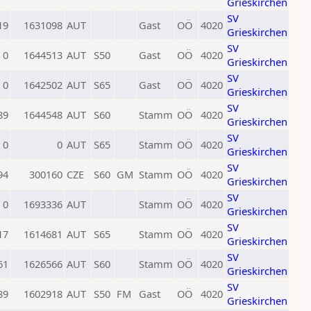
Grieskirchen
SV
19
1631098
AUT
Gast
OÖ
4020
Grieskirchen
SV
0
1644513
AUT
S50
Gast
OÖ
4020
Grieskirchen
SV
0
1642502
AUT
S65
Gast
OÖ
4020
Grieskirchen
SV
89
1644548
AUT
S60
Stamm
OÖ
4020
Grieskirchen
SV
0
0
AUT
S65
Stamm
OÖ
4020
Grieskirchen
SV
94
300160
CZE
S60
GM
Stamm
OÖ
4020
Grieskirchen
SV
0
1693336
AUT
Stamm
OÖ
4020
Grieskirchen
SV
17
1614681
AUT
S65
Stamm
OÖ
4020
Grieskirchen
SV
61
1626566
AUT
S60
Stamm
OÖ
4020
Grieskirchen
SV
89
1602918
AUT
S50
FM
Gast
OÖ
4020
Grieskirchen