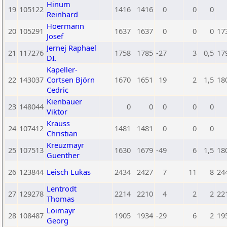
Hinum
19
105122
1416
1416
0
0
0
Reinhard
Hoermann
20
105291
1637
1637
0
0
0
17
Josef
Jernej Raphael
21
117276
1758
1785
-27
3
0,5
17
DI.
Kapeller-
22
143037
Cortsen Björn
1670
1651
19
2
1,5
18
Cedric
Kienbauer
23
148044
0
0
0
0
0
Viktor
Krauss
24
107412
1481
1481
0
0
0
Christian
Kreuzmayr
25
107513
1630
1679
-49
6
1,5
18
Guenther
26
123844
Leisch Lukas
2434
2427
7
11
8
24
Lentrodt
27
129278
2214
2210
4
2
2
22
Thomas
Loimayr
28
108487
1905
1934
-29
6
2
19
Georg