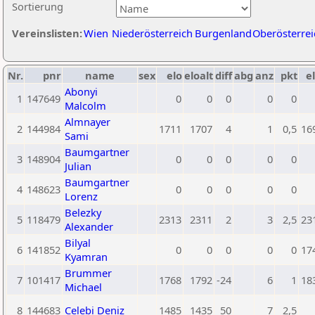
Sortierung
Vereinslisten:
Wien
Niederösterreich
Burgenland
Oberösterrei
Nr.
pnr
name
sex
elo
eloalt
diff
abg
anz
pkt
el
Abonyi
1
147649
0
0
0
0
0
Malcolm
Almnayer
2
144984
1711
1707
4
1
0,5
16
Sami
Baumgartner
3
148904
0
0
0
0
0
Julian
Baumgartner
4
148623
0
0
0
0
0
Lorenz
Belezky
5
118479
2313
2311
2
3
2,5
23
Alexander
Bilyal
6
141852
0
0
0
0
0
17
Kyamran
Brummer
7
101417
1768
1792
-24
6
1
18
Michael
8
144683
Celebi Deniz
1485
1435
50
7
2,5