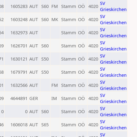
SV
08
1605283
AUT
S60
FM
Stamm
OÖ
4020
Grieskirchen
SV
52
1603248
AUT
S60
MK
Stamm
OÖ
4020
Grieskirchen
SV
64
1632973
AUT
Stamm
OÖ
4020
Grieskirchen
SV
69
1626701
AUT
S60
Stamm
OÖ
4020
Grieskirchen
SV
71
1630121
AUT
S50
Stamm
OÖ
4020
Grieskirchen
SV
68
1679791
AUT
S50
Stamm
OÖ
4020
Grieskirchen
SV
01
1632566
AUT
FM
Stamm
OÖ
4020
Grieskirchen
SV
09
4644891
GER
IM
Stamm
OÖ
4020
Grieskirchen
SV
0
0
AUT
S60
Stamm
OÖ
4020
Grieskirchen
SV
46
1606018
AUT
S65
Stamm
OÖ
4020
Grieskirchen
SV