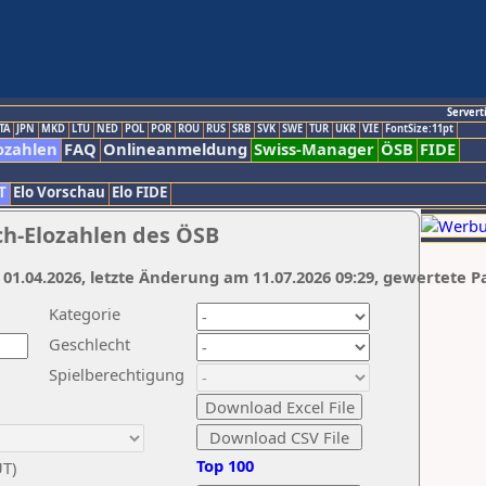
Servert
TA
JPN
MKD
LTU
NED
POL
POR
ROU
RUS
SRB
SVK
SWE
TUR
UKR
VIE
FontSize:11pt
ozahlen
FAQ
Onlineanmeldung
Swiss-Manager
ÖSB
FIDE
T
Elo Vorschau
Elo FIDE
ch-Elozahlen des ÖSB
 01.04.2026, letzte Änderung am 11.07.2026 09:29, gewertete P
Kategorie
Geschlecht
Spielberechtigung
Top 100
UT)