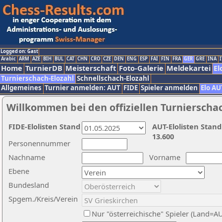
Logged on: Gast
Arabic
ARM
AZE
BIH
BUL
CAT
CHN
CRO
CZE
DEN
ENG
ESP
FAI
FIN
FRA
GER
GRE
INA
I
Home
TurnierDB
Meisterschaft
Foto-Galerie
Meldekartei
El
Turnierschach-Elozahl
Schnellschach-Elozahl
Allgemeines
Turnier anmelden: AUT
FIDE
Spieler anmelden
Elo AU
Willkommen bei den offiziellen Turnierscha
FIDE-Elolisten Stand
AUT-Elolisten Stand
13.600
Personennummer
Nachname
Vorname
Ebene
Bundesland
Spgem./Kreis/Verein
Nur "österreichische" Spieler (Land=A