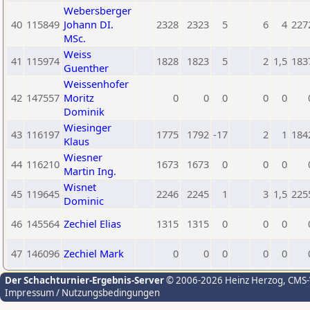
Webersberger
40
115849
Johann DI.
2328
2323
5
6
4
227
MSc.
Weiss
41
115974
1828
1823
5
2
1,5
183
Guenther
Weissenhofer
42
147557
Moritz
0
0
0
0
0
Dominik
Wiesinger
43
116197
1775
1792
-17
2
1
184
Klaus
Wiesner
44
116210
1673
1673
0
0
0
Martin Ing.
Wisnet
45
119645
2246
2245
1
3
1,5
225
Dominic
46
145564
Zechiel Elias
1315
1315
0
0
0
47
146096
Zechiel Mark
0
0
0
0
0
Der Schachturnier-Ergebnis-Server
© 2006-2026 Heinz Herzog
, CMS
Impressum / Nutzungsbedingungen