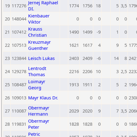
Jernej Raphael
19
117276
1774
1756
18
5
3,5
179
DI.
Kienbauer
20
148044
0
0
0
0
0
Viktor
Krauss
21
107412
1490
1499
-9
1
0
Christian
Kreuzmayr
22
107513
1621
1617
4
9
5
177
Guenther
23
123844
Leisch Lukas
2403
2409
-6
14
8
242
Lentrodt
24
129278
2216
2206
10
3
2,5
223
Thomas
Loimayr
25
108487
1913
1911
2
5
2
196
Georg
26
109013
Mayr Klaus Dr.
0
0
0
0
0
230
Obermayr
27
110087
2029
2020
9
7
3,5
206
Hermann
Obermayr
28
119831
1828
1828
0
0
0
186
Peter
Petric