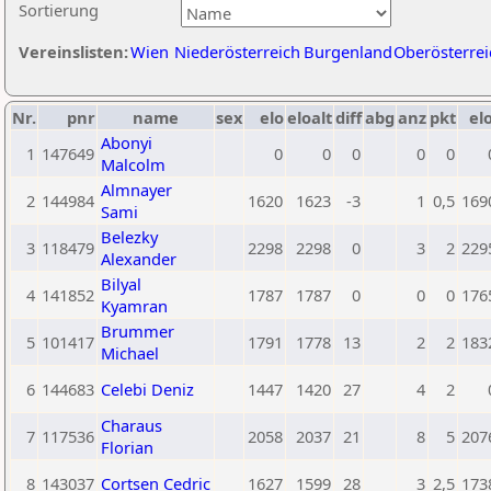
Sortierung
Vereinslisten:
Wien
Niederösterreich
Burgenland
Oberösterrei
Nr.
pnr
name
sex
elo
eloalt
diff
abg
anz
pkt
elo
Abonyi
1
147649
0
0
0
0
0
Malcolm
Almnayer
2
144984
1620
1623
-3
1
0,5
169
Sami
Belezky
3
118479
2298
2298
0
3
2
229
Alexander
Bilyal
4
141852
1787
1787
0
0
0
176
Kyamran
Brummer
5
101417
1791
1778
13
2
2
183
Michael
6
144683
Celebi Deniz
1447
1420
27
4
2
Charaus
7
117536
2058
2037
21
8
5
207
Florian
8
143037
Cortsen Cedric
1627
1599
28
3
2,5
173