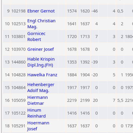
9
102198
Ebner Gernot
1574
1620
-46
4
0,5
Engl Christian
10
102513
1641
1637
4
4
2
Mag.
Gornicec
11
103801
1720
1713
7
3
2
180
Robert
12
103970
Greiner Josef
1678
1678
0
0
0
Hable Krispin
13
144860
1353
1392
-39
3
0
Dipl.Ing.(FH)
14
104828
Hawelka Franz
1884
1904
-20
5
1
195
Hehenberger
15
104864
1917
1917
0
0
0
197
Adolf Mag.
Hiermann
16
105059
2219
2199
20
7
5,5
221
Dietmar
Hinum
17
105122
1416
1416
0
0
0
Reinhard
Hoermann
18
105291
1637
1637
0
0
0
173
Josef