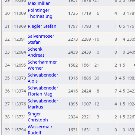
29
110596
1957
1978
-21
8
3,5
199
Maximilian
Pointinger
30
111009
1725
1719
6
4
3
178
Thomas Ing.
31
111969
Riegler Stefan
1797
1793
4
1
0,5
176
Salvenmoser
32
112391
2273
2289
-16
8
4
230
Stefan
Schenk
33
112684
2439
2439
0
0
0
240
Andreas
Scherhammer
34
112695
1582
1561
21
2
1,5
Werner
Schwabeneder
35
113373
1916
1886
30
8
4,5
198
Alois
Schwabeneder
36
113374
2416
2424
-8
7
4,5
242
Florian Mag.
Schwabeneder
37
113376
1895
1907
-12
4
1,5
192
Markus
Singer
38
113731
2324
2321
3
2
1,5
226
Christoph
Wassermair
39
115794
1631
1631
0
0
0
183
Rudolf