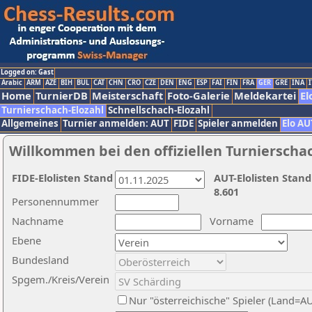
Logged on: Gast
Arabic
ARM
AZE
BIH
BUL
CAT
CHN
CRO
CZE
DEN
ENG
ESP
FAI
FIN
FRA
GER
GRE
INA
I
Home
TurnierDB
Meisterschaft
Foto-Galerie
Meldekartei
El
Turnierschach-Elozahl
Schnellschach-Elozahl
Allgemeines
Turnier anmelden: AUT
FIDE
Spieler anmelden
Elo AU
Willkommen bei den offiziellen Turnierscha
FIDE-Elolisten Stand
AUT-Elolisten Stand
8.601
Personennummer
Nachname
Vorname
Ebene
Bundesland
Spgem./Kreis/Verein
Nur "österreichische" Spieler (Land=A