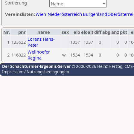
Sortierung
Vereinslisten:
Wien
Niederösterreich
Burgenland
Oberösterrei
Nr.
pnr
name
sex
elo
eloalt
diff
abg
anz
pkt
e
Lorenz Hans-
1
133632
1337
1337
0
0
0
16
Peter
Wellhoefer
2
116022
w
1534
1534
0
0
0
18
Regina
Der Schachturnier-Ergebnis-Server
© 2006-2026 Heinz Herzog
, CMS
Impressum / Nutzungsbedingungen