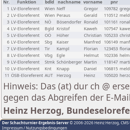
Nr.
Funktion
bdld
nachname
vorname
pnr
1
LV-Eloreferent
Wien
Neff
Gregor
109782
greg
2
LV-Eloreferent
Wien
Peraus
Gerald
110512
melde
3
LV-Eloreferent
NÖ
Bösendorfer
Ronald
101161
rona
4
LV-Eloreferent
Bgld
Kristof
Kaweh
107547
kawe
5
LV-Eloreferent
OÖ
Höher
Christian
105233
chris
6
LV-Eloreferent
Sbg
Kaiser
Manfred
106149
manf
7
LV-Eloreferent
Tir
Kampl
Florian
123453
flori
8
LV-Eloreferent
Vbg
Egle
Helmut
102336
helmu
9
LV-Eloreferent
Stmk
Schönberger
Martin
118147
marti
10
LV-Eloreferent
Knt
Knapp
Daniel
106815
melde
11
ÖSB-Eloreferent
AUT
Herzog
Heinz
105020
herzo
Hinweis: Das (at) dur ch @ erse
gegen das Abgreifen der E-Ma
Heinz Herzog, Bundeselorefe
Der Schachturnier-Ergebnis-Server
© 2006-2026 Heinz Herzog
, CMS
Impressum / Nutzungsbedingungen