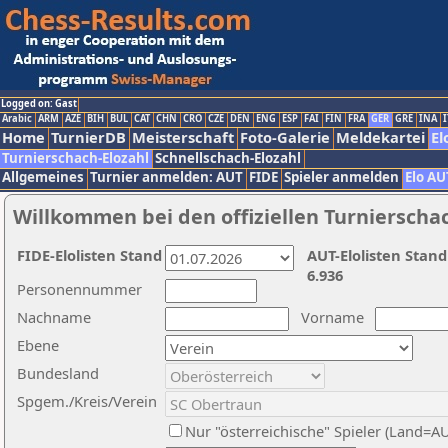
Logged on: Gast
Arabic
ARM
AZE
BIH
BUL
CAT
CHN
CRO
CZE
DEN
ENG
ESP
FAI
FIN
FRA
GER
GRE
INA
I
Home
TurnierDB
Meisterschaft
Foto-Galerie
Meldekartei
El
Turnierschach-Elozahl
Schnellschach-Elozahl
Allgemeines
Turnier anmelden: AUT
FIDE
Spieler anmelden
Elo AU
Willkommen bei den offiziellen Turnierscha
FIDE-Elolisten Stand
AUT-Elolisten Stand
6.936
Personennummer
Nachname
Vorname
Ebene
Bundesland
Spgem./Kreis/Verein
Nur "österreichische" Spieler (Land=A