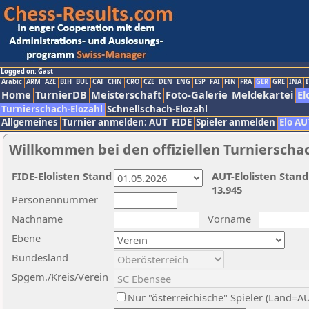
Logged on: Gast
Arabic
ARM
AZE
BIH
BUL
CAT
CHN
CRO
CZE
DEN
ENG
ESP
FAI
FIN
FRA
GER
GRE
INA
I
Home
TurnierDB
Meisterschaft
Foto-Galerie
Meldekartei
El
Turnierschach-Elozahl
Schnellschach-Elozahl
Allgemeines
Turnier anmelden: AUT
FIDE
Spieler anmelden
Elo AU
Willkommen bei den offiziellen Turnierscha
FIDE-Elolisten Stand
AUT-Elolisten Stand
13.945
Personennummer
Nachname
Vorname
Ebene
Bundesland
Spgem./Kreis/Verein
Nur "österreichische" Spieler (Land=A