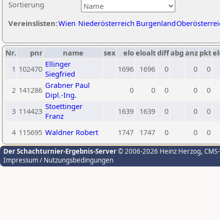
Sortierung
Vereinslisten:
Wien
Niederösterreich
Burgenland
Oberösterrei
Nr.
pnr
name
sex
elo
eloalt
diff
abg
anz
pkt
el
Ellinger
1
102470
1696
1696
0
0
0
Siegfried
Grabner Paul
2
141286
0
0
0
0
0
Dipl.-Ing.
Stoettinger
3
114423
1639
1639
0
0
0
Franz
4
115695
Waldner Robert
1747
1747
0
0
0
Der Schachturnier-Ergebnis-Server
© 2006-2026 Heinz Herzog
, CMS
Impressum / Nutzungsbedingungen