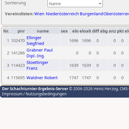
Sortierung
Vereinslisten:
Wien
Niederösterreich
Burgenland
Oberösterrei
Nr.
pnr
name
sex
elo
eloalt
diff
abg
anz
pkt
el
Ellinger
1
102470
1696
1696
0
0
0
Siegfried
Grabner Paul
2
141286
0
0
0
0
0
Dipl.-Ing.
Stoettinger
3
114423
1639
1639
0
0
0
Franz
4
115695
Waldner Robert
1747
1747
0
0
0
Der Schachturnier-Ergebnis-Server
© 2006-2026 Heinz Herzog
, CMS
Impressum / Nutzungsbedingungen