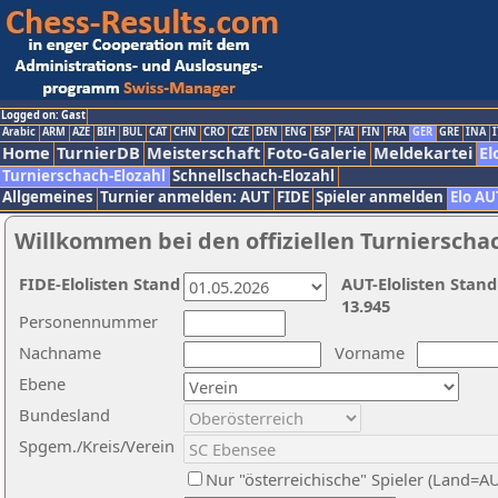
Logged on: Gast
Arabic
ARM
AZE
BIH
BUL
CAT
CHN
CRO
CZE
DEN
ENG
ESP
FAI
FIN
FRA
GER
GRE
INA
I
Home
TurnierDB
Meisterschaft
Foto-Galerie
Meldekartei
El
Turnierschach-Elozahl
Schnellschach-Elozahl
Allgemeines
Turnier anmelden: AUT
FIDE
Spieler anmelden
Elo AU
Willkommen bei den offiziellen Turnierscha
FIDE-Elolisten Stand
AUT-Elolisten Stand
13.945
Personennummer
Nachname
Vorname
Ebene
Bundesland
Spgem./Kreis/Verein
Nur "österreichische" Spieler (Land=A