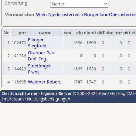
Sortierung
Vereinslisten:
Wien
Niederösterreich
Burgenland
Oberösterrei
Nr.
pnr
name
sex
elo
eloalt
diff
abg
anz
pkt
el
Ellinger
1
102470
1696
1696
0
0
0
Siegfried
Grabner Paul
2
141286
0
0
0
0
0
Dipl.-Ing.
Stoettinger
3
114423
1639
1639
0
0
0
Franz
4
115695
Waldner Robert
1747
1747
0
0
0
Der Schachturnier-Ergebnis-Server
© 2006-2026 Heinz Herzog
, CMS
Impressum / Nutzungsbedingungen