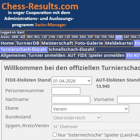
Logged on: Gast
Arabic
ARM
AZE
BIH
BUL
CAT
CHN
CRO
CZE
DEN
ENG
ESP
FAI
FIN
FRA
GER
GRE
INA
I
Home
TurnierDB
Meisterschaft
Foto-Galerie
Meldekartei
El
Turnierschach-Elozahl
Schnellschach-Elozahl
Allgemeines
Turnier anmelden: AUT
FIDE
Spieler anmelden
Elo AU
Willkommen bei den offiziellen Turnierscha
FIDE-Elolisten Stand
AUT-Elolisten Stand
13.945
Personennummer
Nachname
Vorname
Ebene
Bundesland
Spgem./Kreis/Verein
Nur "österreichische" Spieler (Land=A