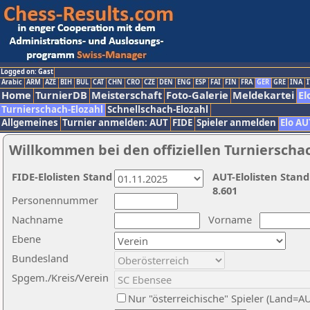
Logged on: Gast
Arabic
ARM
AZE
BIH
BUL
CAT
CHN
CRO
CZE
DEN
ENG
ESP
FAI
FIN
FRA
GER
GRE
INA
I
Home
TurnierDB
Meisterschaft
Foto-Galerie
Meldekartei
El
Turnierschach-Elozahl
Schnellschach-Elozahl
Allgemeines
Turnier anmelden: AUT
FIDE
Spieler anmelden
Elo AU
Willkommen bei den offiziellen Turnierscha
FIDE-Elolisten Stand
AUT-Elolisten Stand
8.601
Personennummer
Nachname
Vorname
Ebene
Bundesland
Spgem./Kreis/Verein
Nur "österreichische" Spieler (Land=A