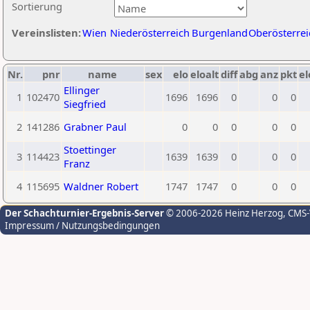
Sortierung
Vereinslisten:
Wien
Niederösterreich
Burgenland
Oberösterrei
Nr.
pnr
name
sex
elo
eloalt
diff
abg
anz
pkt
el
Ellinger
1
102470
1696
1696
0
0
0
Siegfried
2
141286
Grabner Paul
0
0
0
0
0
Stoettinger
3
114423
1639
1639
0
0
0
Franz
4
115695
Waldner Robert
1747
1747
0
0
0
Der Schachturnier-Ergebnis-Server
© 2006-2026 Heinz Herzog
, CMS
Impressum / Nutzungsbedingungen