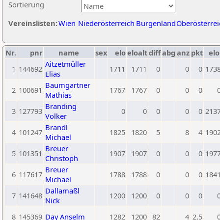
Sortierung
Vereinslisten:
Wien
Niederösterreich
Burgenland
Oberösterrei
Nr.
pnr
name
sex
elo
eloalt
diff
abg
anz
pkt
elo
Aitzetmüller
1
144692
1711
1711
0
0
0
173
Elias
Baumgartner
2
100691
1767
1767
0
0
0
Mathias
Branding
3
127793
0
0
0
0
0
213
Volker
Brandl
4
101247
1825
1820
5
8
4
190
Michael
Breuer
5
101351
1907
1907
0
0
0
197
Christoph
Breuer
6
117617
1788
1788
0
0
0
184
Michael
Dallamaßl
7
141648
1200
1200
0
0
0
Nick
8
145369
Day Anselm
1282
1200
82
4
2,5