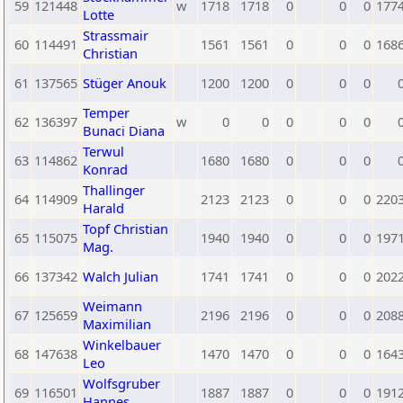
59
121448
w
1718
1718
0
0
0
177
Lotte
Strassmair
60
114491
1561
1561
0
0
0
168
Christian
61
137565
Stüger Anouk
1200
1200
0
0
0
Temper
62
136397
w
0
0
0
0
0
Bunaci Diana
Terwul
63
114862
1680
1680
0
0
0
Konrad
Thallinger
64
114909
2123
2123
0
0
0
220
Harald
Topf Christian
65
115075
1940
1940
0
0
0
197
Mag.
66
137342
Walch Julian
1741
1741
0
0
0
202
Weimann
67
125659
2196
2196
0
0
0
208
Maximilian
Winkelbauer
68
147638
1470
1470
0
0
0
164
Leo
Wolfsgruber
69
116501
1887
1887
0
0
0
191
Hannes