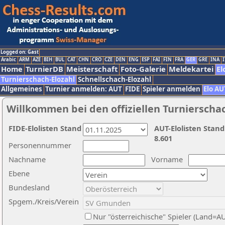
Logged on: Gast
Arabic
ARM
AZE
BIH
BUL
CAT
CHN
CRO
CZE
DEN
ENG
ESP
FAI
FIN
FRA
GER
GRE
INA
I
Home
TurnierDB
Meisterschaft
Foto-Galerie
Meldekartei
El
Turnierschach-Elozahl
Schnellschach-Elozahl
Allgemeines
Turnier anmelden: AUT
FIDE
Spieler anmelden
Elo AU
Willkommen bei den offiziellen Turnierscha
FIDE-Elolisten Stand
AUT-Elolisten Stand
8.601
Personennummer
Nachname
Vorname
Ebene
Bundesland
Spgem./Kreis/Verein
Nur "österreichische" Spieler (Land=A