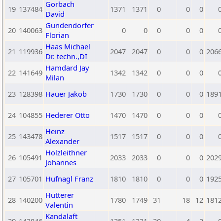
Gorbach
19
137484
1371
1371
0
0
0
David
Gundendorfer
20
140063
0
0
0
0
0
Florian
Haas Michael
21
119936
2047
2047
0
0
0
206
Dr. techn.,DI
Hamdard Jay
22
141649
1342
1342
0
0
0
Milan
23
128398
Hauer Jakob
1730
1730
0
0
0
189
24
104855
Hederer Otto
1470
1470
0
0
0
Heinz
25
143478
1517
1517
0
0
0
Alexander
Holzleithner
26
105491
2033
2033
0
0
0
202
Johannes
27
105701
Hufnagl Franz
1810
1810
0
0
0
192
Hutterer
28
140200
1780
1749
31
18
12
181
Valentin
Kandalaft