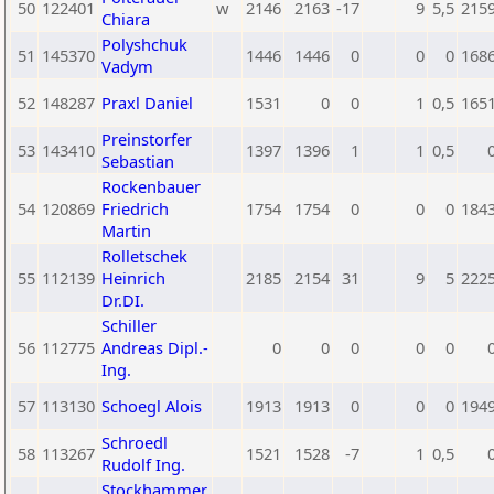
50
122401
w
2146
2163
-17
9
5,5
215
Chiara
Polyshchuk
51
145370
1446
1446
0
0
0
168
Vadym
52
148287
Praxl Daniel
1531
0
0
1
0,5
165
Preinstorfer
53
143410
1397
1396
1
1
0,5
Sebastian
Rockenbauer
54
120869
Friedrich
1754
1754
0
0
0
184
Martin
Rolletschek
55
112139
Heinrich
2185
2154
31
9
5
222
Dr.DI.
Schiller
56
112775
Andreas Dipl.-
0
0
0
0
0
Ing.
57
113130
Schoegl Alois
1913
1913
0
0
0
194
Schroedl
58
113267
1521
1528
-7
1
0,5
Rudolf Ing.
Stockhammer