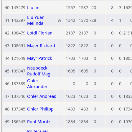
40
143479
Liu Jin
1567
1587
-20
8
3
162
Liu Yuan
41
143297
w
1342
1370
-28
4
1
Melinda
42
108479
Loidl Florian
2187
2187
0
0
0
219
43
108691
Majer Richard
1822
1822
0
0
0
44
121649
Mayr Patrick
1703
1703
0
0
0
180
Neuboeck
45
109847
1605
1605
0
0
0
Rudolf Mag.
Ohler
46
137339
0
0
0
0
0
Alexander
47
137346
Ohler Andreas
1623
1623
0
0
0
183
48
137345
Ohler Philipp
-
1433
1433
0
0
0
173
49
136543
Pohl Moritz
1834
1834
0
0
0
197
Polterauer