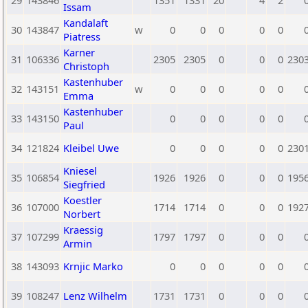
29
143846
1351
1331
20
4
2
Issam
Kandalaft
30
143847
w
0
0
0
0
0
Piatress
Karner
31
106336
2305
2305
0
0
0
230
Christoph
Kastenhuber
32
143151
w
0
0
0
0
0
Emma
Kastenhuber
33
143150
0
0
0
0
0
Paul
34
121824
Kleibel Uwe
0
0
0
0
0
230
Kniesel
35
106854
1926
1926
0
0
0
195
Siegfried
Koestler
36
107000
1714
1714
0
0
0
192
Norbert
Kraessig
37
107299
1797
1797
0
0
0
Armin
38
143093
Krnjic Marko
0
0
0
0
0
39
108247
Lenz Wilhelm
1731
1731
0
0
0