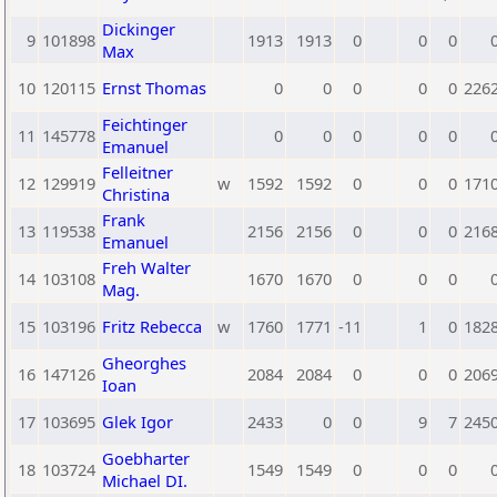
Dickinger
9
101898
1913
1913
0
0
0
Max
10
120115
Ernst Thomas
0
0
0
0
0
226
Feichtinger
11
145778
0
0
0
0
0
Emanuel
Felleitner
12
129919
w
1592
1592
0
0
0
171
Christina
Frank
13
119538
2156
2156
0
0
0
216
Emanuel
Freh Walter
14
103108
1670
1670
0
0
0
Mag.
15
103196
Fritz Rebecca
w
1760
1771
-11
1
0
182
Gheorghes
16
147126
2084
2084
0
0
0
206
Ioan
17
103695
Glek Igor
2433
0
0
9
7
245
Goebharter
18
103724
1549
1549
0
0
0
Michael DI.