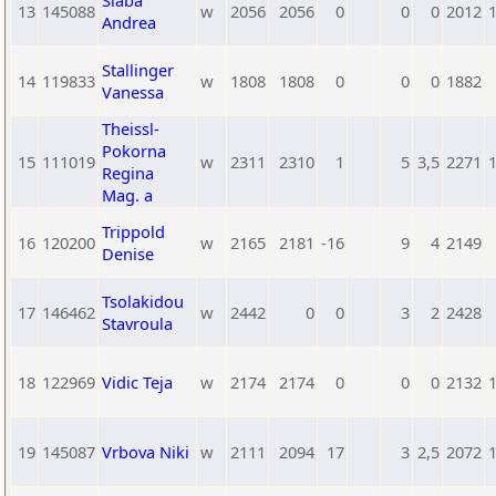
Slaba
13
145088
w
2056
2056
0
0
0
2012
Andrea
Stallinger
14
119833
w
1808
1808
0
0
0
1882
Vanessa
Theissl-
Pokorna
15
111019
w
2311
2310
1
5
3,5
2271
Regina
Mag. a
Trippold
16
120200
w
2165
2181
-16
9
4
2149
Denise
Tsolakidou
17
146462
w
2442
0
0
3
2
2428
Stavroula
18
122969
Vidic Teja
w
2174
2174
0
0
0
2132
19
145087
Vrbova Niki
w
2111
2094
17
3
2,5
2072