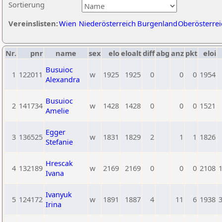
Sortierung
Vereinslisten:
Wien
Niederösterreich
Burgenland
Oberösterrei
Nr.
pnr
name
sex
elo
eloalt
diff
abg
anz
pkt
eloi
Busuioc
1
122011
w
1925
1925
0
0
0
1954
Alexandra
Busuioc
2
141734
w
1428
1428
0
0
0
1521
Amelie
Egger
3
136525
w
1831
1829
2
1
1
1826
Stefanie
Hrescak
4
132189
w
2169
2169
0
0
0
2108
Ivana
Ivanyuk
5
124172
w
1891
1887
4
11
6
1938
Irina