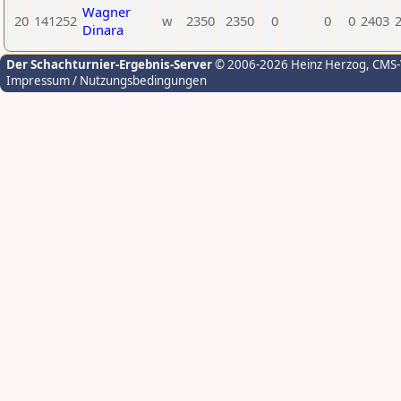
Wagner
20
141252
w
2350
2350
0
0
0
2403
Dinara
Der Schachturnier-Ergebnis-Server
© 2006-2026 Heinz Herzog
, CMS
Impressum / Nutzungsbedingungen