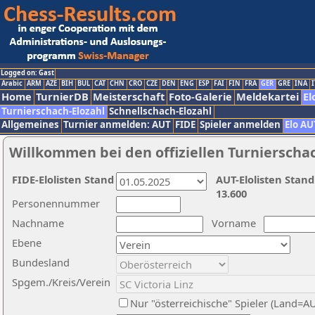
Logged on: Gast
Arabic
ARM
AZE
BIH
BUL
CAT
CHN
CRO
CZE
DEN
ENG
ESP
FAI
FIN
FRA
GER
GRE
INA
I
Home
TurnierDB
Meisterschaft
Foto-Galerie
Meldekartei
El
Turnierschach-Elozahl
Schnellschach-Elozahl
Allgemeines
Turnier anmelden: AUT
FIDE
Spieler anmelden
Elo AU
Willkommen bei den offiziellen Turnierscha
FIDE-Elolisten Stand
AUT-Elolisten Stand
13.600
Personennummer
Nachname
Vorname
Ebene
Bundesland
Spgem./Kreis/Verein
Nur "österreichische" Spieler (Land=A