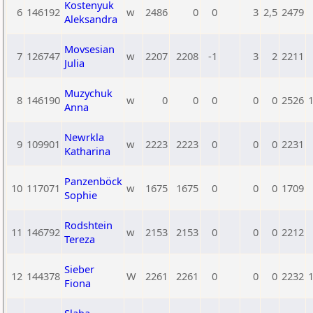
Kostenyuk
6
146192
w
2486
0
0
3
2,5
2479
Aleksandra
Movsesian
7
126747
w
2207
2208
-1
3
2
2211
Julia
Muzychuk
8
146190
w
0
0
0
0
0
2526
Anna
Newrkla
9
109901
w
2223
2223
0
0
0
2231
Katharina
Panzenböck
10
117071
w
1675
1675
0
0
0
1709
Sophie
Rodshtein
11
146792
w
2153
2153
0
0
0
2212
Tereza
Sieber
12
144378
W
2261
2261
0
0
0
2232
Fiona