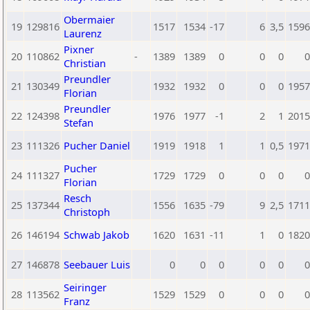
Obermaier
19
129816
1517
1534
-17
6
3,5
1596
Laurenz
Pixner
20
110862
-
1389
1389
0
0
0
0
Christian
Preundler
21
130349
1932
1932
0
0
0
1957
Florian
Preundler
22
124398
1976
1977
-1
2
1
2015
Stefan
23
111326
Pucher Daniel
1919
1918
1
1
0,5
1971
Pucher
24
111327
1729
1729
0
0
0
0
Florian
Resch
25
137344
1556
1635
-79
9
2,5
1711
Christoph
26
146194
Schwab Jakob
1620
1631
-11
1
0
1820
27
146878
Seebauer Luis
0
0
0
0
0
0
Seiringer
28
113562
1529
1529
0
0
0
0
Franz