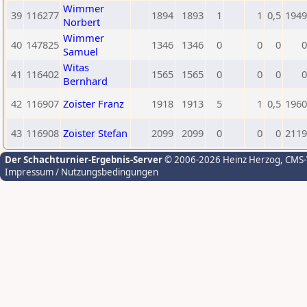
Wimmer
39
116277
1894
1893
1
1
0,5
1949
Norbert
Wimmer
40
147825
1346
1346
0
0
0
0
Samuel
Witas
41
116402
1565
1565
0
0
0
0
Bernhard
42
116907
Zoister Franz
1918
1913
5
1
0,5
1960
43
116908
Zoister Stefan
2099
2099
0
0
0
2119
Der Schachturnier-Ergebnis-Server
© 2006-2026 Heinz Herzog
, CMS
Impressum / Nutzungsbedingungen