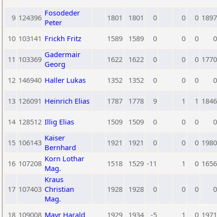
Fosodeder
9
124396
1801
1801
0
0
0
1897
Peter
10
103141
Frickh Fritz
1589
1589
0
0
0
0
Gadermair
11
103369
1622
1622
0
0
0
1770
Georg
12
146940
Haller Lukas
1352
1352
0
0
0
0
13
126091
Heinrich Elias
1787
1778
9
1
1
1846
14
128512
Illig Elias
1509
1509
0
0
0
0
Kaiser
15
106143
1921
1921
0
0
0
1980
Bernhard
Korn Lothar
16
107208
1518
1529
-11
1
0
1656
Mag.
Kraus
17
107403
Christian
1928
1928
0
0
0
0
Mag.
18
109008
Mayr Harald
1929
1934
-5
1
0
1971