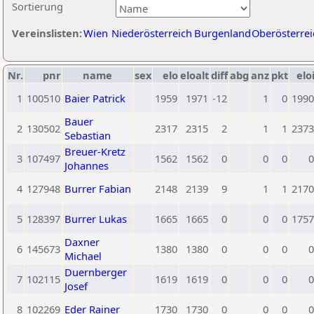
Sortierung
Vereinslisten:
Wien
Niederösterreich
Burgenland
Oberösterrei
Nr.
pnr
name
sex
elo
eloalt
diff
abg
anz
pkt
elo
1
100510
Baier Patrick
1959
1971
-12
1
0
1990
Bauer
2
130502
2317
2315
2
1
1
2373
Sebastian
Breuer-Kretz
3
107497
1562
1562
0
0
0
0
Johannes
4
127948
Burrer Fabian
2148
2139
9
1
1
2170
5
128397
Burrer Lukas
1665
1665
0
0
0
1757
Daxner
6
145673
1380
1380
0
0
0
0
Michael
Duernberger
7
102115
1619
1619
0
0
0
0
Josef
8
102269
Eder Rainer
1730
1730
0
0
0
0