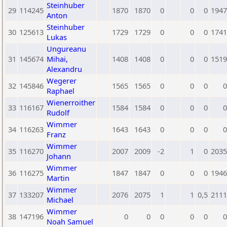
Steinhuber
29
114245
1870
1870
0
0
0
1947
Anton
Steinhuber
30
125613
1729
1729
0
0
0
1741
Lukas
Ungureanu
31
145674
Mihai,
1408
1408
0
0
0
1519
Alexandru
Wegerer
32
145846
1565
1565
0
0
0
0
Raphael
Wienerroither
33
116167
1584
1584
0
0
0
0
Rudolf
Wimmer
34
116263
1643
1643
0
0
0
0
Franz
Wimmer
35
116270
2007
2009
-2
1
0
2035
Johann
Wimmer
36
116275
1847
1847
0
0
0
1946
Martin
Wimmer
37
133207
2076
2075
1
1
0,5
2111
Michael
Wimmer
38
147196
0
0
0
0
0
0
Noah Samuel