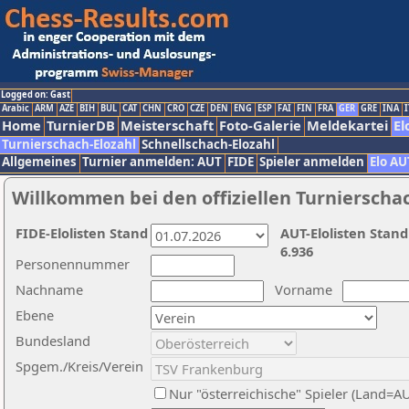
Logged on: Gast
Arabic
ARM
AZE
BIH
BUL
CAT
CHN
CRO
CZE
DEN
ENG
ESP
FAI
FIN
FRA
GER
GRE
INA
I
Home
TurnierDB
Meisterschaft
Foto-Galerie
Meldekartei
El
Turnierschach-Elozahl
Schnellschach-Elozahl
Allgemeines
Turnier anmelden: AUT
FIDE
Spieler anmelden
Elo AU
Willkommen bei den offiziellen Turnierscha
FIDE-Elolisten Stand
AUT-Elolisten Stand
6.936
Personennummer
Nachname
Vorname
Ebene
Bundesland
Spgem./Kreis/Verein
Nur "österreichische" Spieler (Land=A