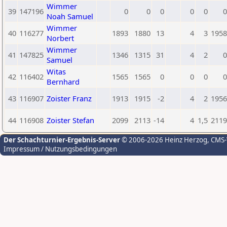
Wimmer
39
147196
0
0
0
0
0
0
Noah Samuel
Wimmer
40
116277
1893
1880
13
4
3
1958
Norbert
Wimmer
41
147825
1346
1315
31
4
2
0
Samuel
Witas
42
116402
1565
1565
0
0
0
0
Bernhard
43
116907
Zoister Franz
1913
1915
-2
4
2
1956
44
116908
Zoister Stefan
2099
2113
-14
4
1,5
2119
Der Schachturnier-Ergebnis-Server
© 2006-2026 Heinz Herzog
, CMS
Impressum / Nutzungsbedingungen