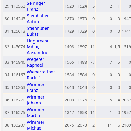
Seiringer
29
113562
1529
1524
5
2
1
0
Franz
Steinhuber
30
114245
1870
1870
0
0
0
1947
Anton
Steinhuber
31
125613
1729
1729
0
0
0
1741
Lukas
Ungureanu
32
145674
Mihai,
1408
1397
11
4
1,5
1519
Alexandru
Wegerer
33
145846
1565
1488
77
7
5
0
Raphael
Wienerroither
34
116167
1584
1584
0
0
0
0
Rudolf
Wimmer
35
116263
1643
1643
0
0
0
0
Franz
Wimmer
36
116270
2009
1976
33
5
4
2037
Johann
Wimmer
37
116275
1847
1858
-11
1
0
1957
Martin
Wimmer
38
133207
2075
2073
2
11
6
2109
Michael