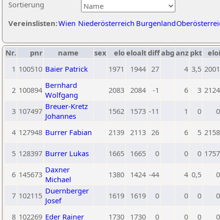
Sortierung
Vereinslisten:
Wien
Niederösterreich
Burgenland
Oberösterrei
Nr.
pnr
name
sex
elo
eloalt
diff
abg
anz
pkt
elo
1
100510
Baier Patrick
1971
1944
27
4
3,5
2001
Bernhard
2
100894
2083
2084
-1
6
3
2124
Wolfgang
Breuer-Kretz
3
107497
1562
1573
-11
1
0
0
Johannes
4
127948
Burrer Fabian
2139
2113
26
6
5
2158
5
128397
Burrer Lukas
1665
1665
0
0
0
1757
Daxner
6
145673
1380
1424
-44
4
0,5
0
Michael
Duernberger
7
102115
1619
1619
0
0
0
0
Josef
8
102269
Eder Rainer
1730
1730
0
0
0
0