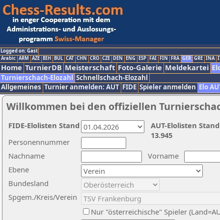
Logged on: Gast
Arabic
ARM
AZE
BIH
BUL
CAT
CHN
CRO
CZE
DEN
ENG
ESP
FAI
FIN
FRA
GER
GRE
INA
I
Home
TurnierDB
Meisterschaft
Foto-Galerie
Meldekartei
El
Turnierschach-Elozahl
Schnellschach-Elozahl
Allgemeines
Turnier anmelden: AUT
FIDE
Spieler anmelden
Elo AU
Willkommen bei den offiziellen Turnierscha
FIDE-Elolisten Stand
AUT-Elolisten Stand
13.945
Personennummer
Nachname
Vorname
Ebene
Bundesland
Spgem./Kreis/Verein
Nur "österreichische" Spieler (Land=A