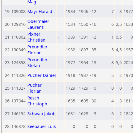
Mag.
19
109008
Mayr Harald
1934
1946
-12
7
3
1977
Obermaier
20
129816
1534
1550
-16
6
2,5
1633
Laurenz
Pixner
21
110862
-
1389
1391
-2
1
0,5
0
Christian
Preundler
22
130349
1932
1897
35
5
4,5
1957
Florian
Preundler
23
124398
1977
1964
13
8
5,5
2024
Stefan
24
111326
Pucher Daniel
1918
1937
-19
5
2
1970
Pucher
25
111327
1729
1729
0
0
0
0
Florian
Resch
26
137344
1635
1605
30
4
3
1811
Christoph
27
146194
Schwab Jakob
1631
1628
3
6
2
1842
28
146878
Seebauer Luis
0
0
0
0
0
0