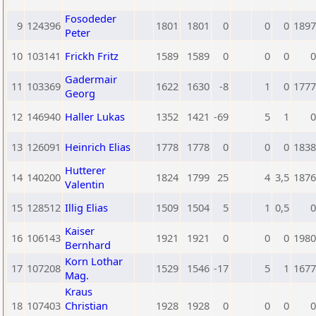
Fosodeder
9
124396
1801
1801
0
0
0
1897
Peter
10
103141
Frickh Fritz
1589
1589
0
0
0
0
Gadermair
11
103369
1622
1630
-8
1
0
1777
Georg
12
146940
Haller Lukas
1352
1421
-69
5
1
0
13
126091
Heinrich Elias
1778
1778
0
0
0
1838
Hutterer
14
140200
1824
1799
25
4
3,5
1876
Valentin
15
128512
Illig Elias
1509
1504
5
1
0,5
0
Kaiser
16
106143
1921
1921
0
0
0
1980
Bernhard
Korn Lothar
17
107208
1529
1546
-17
5
1
1677
Mag.
Kraus
18
107403
Christian
1928
1928
0
0
0
0