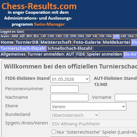
Logged on: Gast
Arabic
ARM
AZE
BIH
BUL
CAT
CHN
CRO
CZE
DEN
ENG
ESP
FAI
FIN
FRA
GER
GRE
INA
I
Home
TurnierDB
Meisterschaft
Foto-Galerie
Meldekartei
El
Turnierschach-Elozahl
Schnellschach-Elozahl
Allgemeines
Turnier anmelden: AUT
FIDE
Spieler anmelden
Elo AU
Willkommen bei den offiziellen Turnierscha
FIDE-Elolisten Stand
AUT-Elolisten Stand
13.945
Personennummer
Nachname
Vorname
Ebene
Bundesland
Spgem./Kreis/Verein
Nur "österreichische" Spieler (Land=A