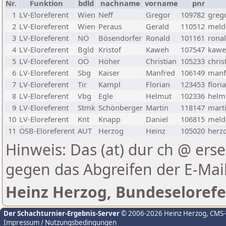
Nr.
Funktion
bdld
nachname
vorname
pnr
1
LV-Eloreferent
Wien
Neff
Gregor
109782
greg
2
LV-Eloreferent
Wien
Peraus
Gerald
110512
melde
3
LV-Eloreferent
NÖ
Bösendorfer
Ronald
101161
rona
4
LV-Eloreferent
Bgld
Kristof
Kaweh
107547
kawe
5
LV-Eloreferent
OÖ
Höher
Christian
105233
chris
6
LV-Eloreferent
Sbg
Kaiser
Manfred
106149
manf
7
LV-Eloreferent
Tir
Kampl
Florian
123453
flori
8
LV-Eloreferent
Vbg
Egle
Helmut
102336
helmu
9
LV-Eloreferent
Stmk
Schönberger
Martin
118147
marti
10
LV-Eloreferent
Knt
Knapp
Daniel
106815
melde
11
ÖSB-Eloreferent
AUT
Herzog
Heinz
105020
herzo
Hinweis: Das (at) dur ch @ erse
gegen das Abgreifen der E-Ma
Heinz Herzog, Bundeselorefe
Der Schachturnier-Ergebnis-Server
© 2006-2026 Heinz Herzog
, CMS
Impressum / Nutzungsbedingungen