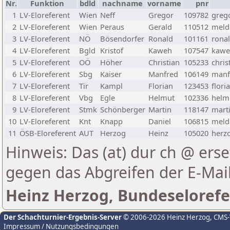
Nr.
Funktion
bdld
nachname
vorname
pnr
1
LV-Eloreferent
Wien
Neff
Gregor
109782
greg
2
LV-Eloreferent
Wien
Peraus
Gerald
110512
melde
3
LV-Eloreferent
NÖ
Bösendorfer
Ronald
101161
rona
4
LV-Eloreferent
Bgld
Kristof
Kaweh
107547
kawe
5
LV-Eloreferent
OÖ
Höher
Christian
105233
chris
6
LV-Eloreferent
Sbg
Kaiser
Manfred
106149
manf
7
LV-Eloreferent
Tir
Kampl
Florian
123453
flori
8
LV-Eloreferent
Vbg
Egle
Helmut
102336
helmu
9
LV-Eloreferent
Stmk
Schönberger
Martin
118147
marti
10
LV-Eloreferent
Knt
Knapp
Daniel
106815
melde
11
ÖSB-Eloreferent
AUT
Herzog
Heinz
105020
herzo
Hinweis: Das (at) dur ch @ erse
gegen das Abgreifen der E-Ma
Heinz Herzog, Bundeselorefe
Der Schachturnier-Ergebnis-Server
© 2006-2026 Heinz Herzog
, CMS
Impressum / Nutzungsbedingungen