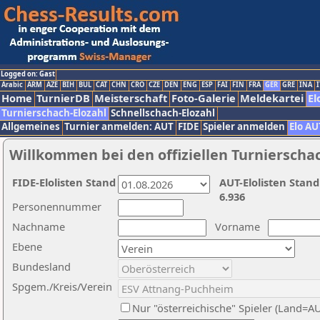
Logged on: Gast
Arabic
ARM
AZE
BIH
BUL
CAT
CHN
CRO
CZE
DEN
ENG
ESP
FAI
FIN
FRA
GER
GRE
INA
I
Home
TurnierDB
Meisterschaft
Foto-Galerie
Meldekartei
El
Turnierschach-Elozahl
Schnellschach-Elozahl
Allgemeines
Turnier anmelden: AUT
FIDE
Spieler anmelden
Elo AU
Willkommen bei den offiziellen Turnierscha
FIDE-Elolisten Stand
AUT-Elolisten Stand
6.936
Personennummer
Nachname
Vorname
Ebene
Bundesland
Spgem./Kreis/Verein
Nur "österreichische" Spieler (Land=A