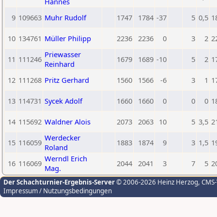
Hannes
9
109663
Muhr Rudolf
1747
1784
-37
5
0,5
1
10
134761
Müller Philipp
2236
2236
0
3
2
2
Priewasser
11
111246
1679
1689
-10
5
2
1
Reinhard
12
111268
Pritz Gerhard
1560
1566
-6
3
1
1
13
114731
Sycek Adolf
1660
1660
0
0
0
1
14
115692
Waldner Alois
2073
2063
10
5
3,5
2
Werdecker
15
116059
1883
1874
9
3
1,5
1
Roland
Werndl Erich
16
116069
2044
2041
3
7
5
2
Mag.
Der Schachturnier-Ergebnis-Server
© 2006-2026 Heinz Herzog
, CMS
Impressum / Nutzungsbedingungen