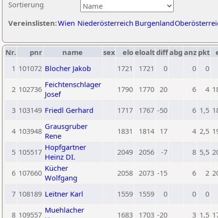
Sortierung
Vereinslisten:
Wien
Niederösterreich
Burgenland
Oberösterrei
Nr.
pnr
name
sex
elo
eloalt
diff
abg
anz
pkt
1
101072
Blocher Jakob
1721
1721
0
0
0
Feichtenschlager
2
102736
1790
1770
20
6
4
1
Josef
3
103149
Friedl Gerhard
1717
1767
-50
6
1,5
1
Grausgruber
4
103948
1831
1814
17
4
2,5
1
Rene
Hopfgartner
5
105517
2049
2056
-7
8
5,5
2
Heinz DI.
Kücher
6
107660
2058
2073
-15
6
2
2
Wolfgang
7
108189
Leitner Karl
1559
1559
0
0
0
Muehlacher
8
109557
1683
1703
-20
3
1,5
1