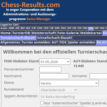
Logged on: Gast
Arabic
ARM
AZE
BIH
BUL
CAT
CHN
CRO
CZE
DEN
ENG
ESP
FAI
FIN
FRA
GER
GRE
INA
I
Home
TurnierDB
Meisterschaft
Foto-Galerie
Meldekartei
El
Turnierschach-Elozahl
Schnellschach-Elozahl
Allgemeines
Turnier anmelden: AUT
FIDE
Spieler anmelden
Elo AU
Willkommen bei den offiziellen Turnierscha
FIDE-Elolisten Stand
AUT-Elolisten Stand
13.945
Personennummer
Nachname
Vorname
Ebene
Bundesland
Spgem./Kreis/Verein
Nur "österreichische" Spieler (Land=A